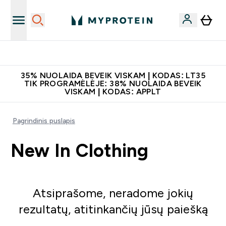
Papildų kokybė
35% NUOLAIDA BEVEIK VISKAM | KODAS: LT35
TIK PROGRAMĖLĖJE: 38% NUOLAIDA BEVEIK
VISKAM | KODAS: APPLT
Pagrindinis puslapis
New In Clothing
Atsiprašome, neradome jokių
rezultatų, atitinkančių jūsų paiešką