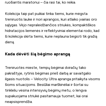
ruošiantis maratonui – čia rasi tai, ko reikia.
Kolekcija taip pat puikiai tinka tiems, kurie mėgsta
treniruotis lauke ir nori aprangos, kuri atlaiko įvairias oro
sąlygas. Vėjo nepraleidžiančios striukės, kompaktiškos
hidratacijos liemenės ir reflektyviniai elementai rodo, kad
ši kolekcija skirta tiems, kurie neplauna bėgioti tik gražią
dieną.
Kada dėvėti šią bėgimo aprangą
Treniruotės mieste, tempų bėgimai dviračių tako
pakraštyje, rytinis bėgimas prieš darbą ar savaitgalio
ilgasis nuotolis – Velocity Ultra apranga pritaikyta visoms
šioms situacijoms. Besiūliai marškinėliai ir šortai su
tinkleliu vėsina intensyvių bėgimų metu, o lengva
supakuojama striukė pasitarnauja tuomet, kai orai
neapsisprendžia.