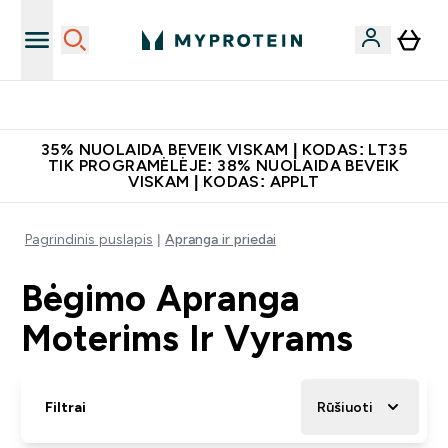
Atsisiųskite programėlę
35% NUOLAIDA BEVEIK VISKAM | KODAS: LT35
TIK PROGRAMĖLĖJE: 38% NUOLAIDA BEVEIK
VISKAM | KODAS: APPLT
Pagrindinis puslapis
Apranga ir priedai
Bėgimo Apranga
Moterims Ir Vyrams
Filtrai
Rūšiuoti