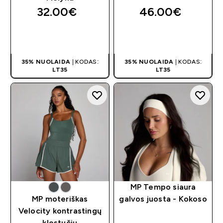
32.00€‎
46.00€‎
GREITAS
GREITAS
PIRKIMAS
PIRKIMAS
35% NUOLAIDA
| KODAS:
35% NUOLAIDA
| KODAS:
LT35
LT35
MP Tempo siaura
MP moteriškas
galvos juosta - Kokoso
Velocity kontrastingų
klostučių