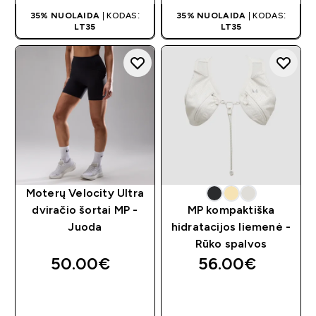
35% NUOLAIDA
| KODAS:
35% NUOLAIDA
| KODAS:
LT35
LT35
Moterų Velocity Ultra
dviračio šortai MP -
MP kompaktiška
Juoda
hidratacijos liemenė -
Rūko spalvos
50.00€‎
56.00€‎
GREITAS
GREITAS
PIRKIMAS
PIRKIMAS