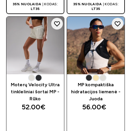
35% NUOLAIDA
| KODAS:
35% NUOLAIDA
| KODAS:
LT35
LT35
Moterų Velocity Ultra
MP kompaktiška
tinkleliniai šortai MP -
hidratacijos liemenė -
Rūko
Juoda
52.00€‎
56.00€‎
GREITAS
GREITAS
PIRKIMAS
PIRKIMAS