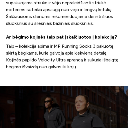
supakuojama striukė ir vėjo nepraleidžianti striukė
moterims suteikia apsaugą nuo vėjo ir lengvų kritulių.
Šalčiausioms dienoms rekomenduojame derinti šiuos
sluoksnius su šilesniais baziniais sluoksniais.
Ar bėgimo kojinės taip pat įskaičiuotos į kolekciją?
Taip – kolekcija apima ir MP Running Socks 3 pakuotę,
skirtą bėgikams, kurie galvoja apie kiekvieną detalę.
Kojinės papildo Velocity Ultra aprangą ir sukuria išbaigtą
bėgimo išvaizdą nuo galvos iki kojų.