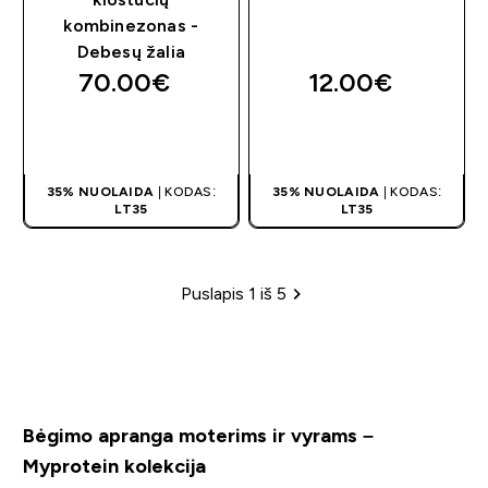
kombinezonas -
Debesų žalia
70.00€‎
12.00€‎
GREITAS
GREITAS
PIRKIMAS
PIRKIMAS
35% NUOLAIDA
| KODAS:
35% NUOLAIDA
| KODAS:
LT35
LT35
Puslapis 1 iš 5
Puslapių žymėjimas
Bėgimo apranga moterims ir vyrams –
Myprotein kolekcija