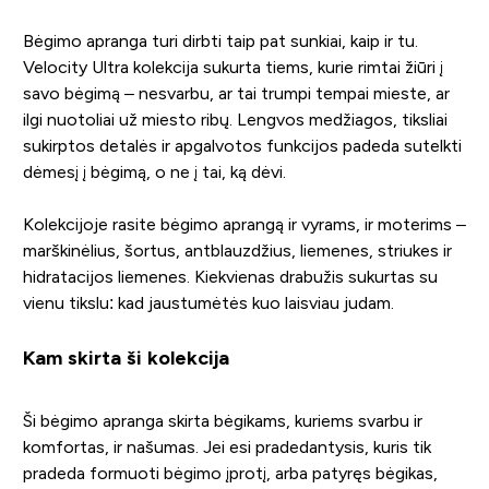
Bėgimo apranga turi dirbti taip pat sunkiai, kaip ir tu.
Velocity Ultra kolekcija sukurta tiems, kurie rimtai žiūri į
savo bėgimą – nesvarbu, ar tai trumpi tempai mieste, ar
ilgi nuotoliai už miesto ribų. Lengvos medžiagos, tiksliai
sukirptos detalės ir apgalvotos funkcijos padeda sutelkti
dėmesį į bėgimą, o ne į tai, ką dėvi.
Kolekcijoje rasite bėgimo aprangą ir vyrams, ir moterims –
marškinėlius, šortus, antblauzdžius, liemenes, striukes ir
hidratacijos liemenes. Kiekvienas drabužis sukurtas su
vienu tikslu: kad jaustumėtės kuo laisviau judam.
Kam skirta ši kolekcija
Ši bėgimo apranga skirta bėgikams, kuriems svarbu ir
komfortas, ir našumas. Jei esi pradedantysis, kuris tik
pradeda formuoti bėgimo įprotį, arba patyręs bėgikas,