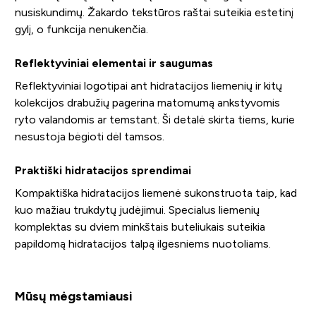
nusiskundimų. Žakardo tekstūros raštai suteikia estetinį
gylį, o funkcija nenukenčia.
Reflektyviniai elementai ir saugumas
Reflektyviniai logotipai ant hidratacijos liemenių ir kitų
kolekcijos drabužių pagerina matomumą ankstyvomis
ryto valandomis ar temstant. Ši detalė skirta tiems, kurie
nesustoja bėgioti dėl tamsos.
Praktiški hidratacijos sprendimai
Kompaktiška hidratacijos liemenė sukonstruota taip, kad
kuo mažiau trukdytų judėjimui. Specialus liemenių
komplektas su dviem minkštais buteliukais suteikia
papildomą hidratacijos talpą ilgesniems nuotoliams.
Mūsų mėgstamiausi