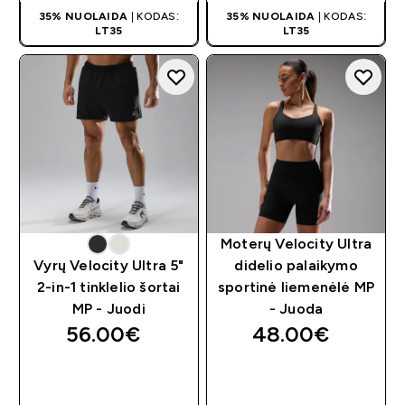
35% NUOLAIDA
| KODAS:
35% NUOLAIDA
| KODAS:
LT35
LT35
Moterų Velocity Ultra
Vyrų Velocity Ultra 5"
didelio palaikymo
2-in-1 tinklelio šortai
sportinė liemenėlė MP
MP - Juodi
- Juoda
56.00€‎
48.00€‎
GREITAS
GREITAS
PIRKIMAS
PIRKIMAS