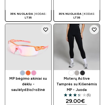
GREITAS
GREITAS
PIRKIMAS
PIRKIMAS
35% NUOLAIDA
| KODAS:
35% NUOLAIDA
| KODAS:
LT35
LT35
MP bėgimo akiniai su
Moterų Active
dėklu -
Tamprės su Kišenėmis
saulėlydžio/rožinė
MP - Juoda
(5)
3.4 out of 5 stars
discounted pri
29.00€‎