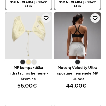
35% NUOLAIDA
| KODAS:
35% NUOLAIDA
| KODAS:
LT35
LT35
MP kompaktiška
Moterų Velocity Ultra
hidratacijos liemenė -
sportinė liemenėlė MP
Kreminė
- Juoda
56.00€‎
44.00€‎
GREITAS
GREITAS
PIRKIMAS
PIRKIMAS