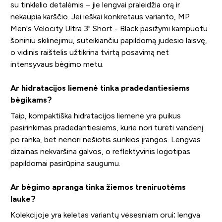
su tinklelio detalėmis – jie lengvai praleidžia orą ir
nekaupia karščio. Jei ieškai konkretaus varianto, MP
Men's Velocity Ultra 3" Short - Black pasižymi kampuotu
šoniniu skilinėjimu, suteikiančiu papildomą judesio laisvę,
o vidinis raištelis užtikrina tvirtą posavimą net
intensyvaus bėgimo metu.
Ar hidratacijos liemenė tinka pradedantiesiems
bėgikams?
Taip, kompaktiška hidratacijos liemenė yra puikus
pasirinkimas pradedantiesiems, kurie nori turėti vandenį
po ranka, bet nenori nešiotis sunkios įrangos. Lengvas
dizainas nekvaršina galvos, o reflektyvinis logotipas
papildomai pasirūpina saugumu.
Ar bėgimo apranga tinka žiemos treniruotėms
lauke?
Kolekcijoje yra keletas variantų vėsesniam orui: lengva