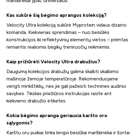
marškinėliai ypač universalūs.
Kas sukūrė šią bėgimo aprangos kolekciją?
Velocity Ultra kolekciją sukūrė Myprotein vidaus dizaino
komanda. Kiekvienas sprendimas – nuo besiūlės
konstrukcijos iki reflektyvinių elementų vietos – priimtas
remiantis realiomis bėgikų treniruočių reikmėmis.
Kaip prižiūrėti Velocity Ultra drabužius?
Daugumą kolekcijos drabužių galima skalbti skalbimo
mašinoje žemoje temperatūroje. Rekomenduojame
vengti minkštiklių, nes jie gali pažeisti technines audinio
savybes. Tikslias priežiūros instrukcijas rasite ant
kiekvieno drabužio etiketės.
Kokia bėgimo apranga geriausia karšto oro
sąlygomis?
Karštu oru puikiai tinka lengvi besiūliai marškinėliai ir šortai