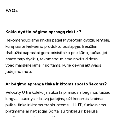
FAQs
Kokio dydžio bėgimo aprangą rinktis?
Rekomenduojame rinktis pagal Myprotein dydžių lentelę,
kurią rasite kiekvieno produkto puslapyje. Besiūliai
drabužiai paprastai gerai prisisitaiko prie kūno, tačiau jei
esate tarp dydžių, rekomenduojame rinktis didesnį –
ypač marškinėliams ir šortams, kurie dėvimi aktyvaus
judėjimo metu.
Ar bėgimo apranga tinka ir kitoms sporto šakoms?
Velocity Ultra kolekcija sukurta pirmiausia bėgimui, tačiau
lengvas audinys ir laisvą judėjimą užtikrinantis kirpimas
puikiai tinka ir kitoms treniruotėms – HIIT, funkciniams
pratimams ar net jogai. Šortai su tinkleliu ir besiūliai