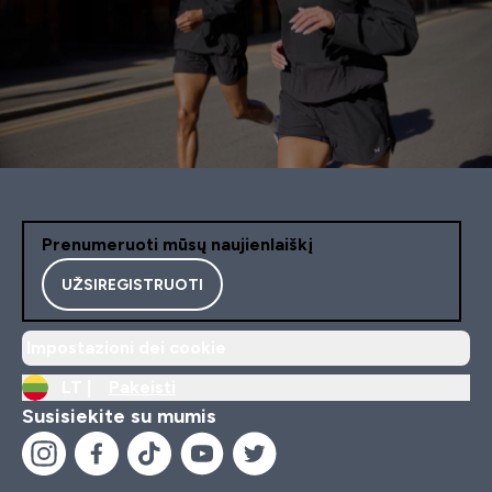
Prenumeruoti mūsų naujienlaiškį
UŽSIREGISTRUOTI
Impostazioni dei cookie
LT |
Pakeisti
Susisiekite su mumis