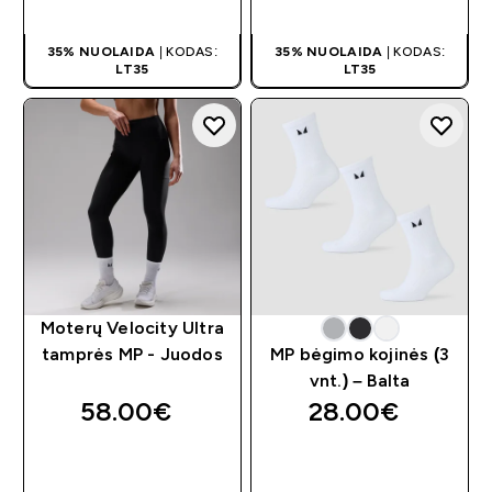
PIRKIMAS
PIRKIMAS
35% NUOLAIDA
| KODAS:
35% NUOLAIDA
| KODAS:
LT35
LT35
Moterų Velocity Ultra
tamprės MP - Juodos
MP bėgimo kojinės (3
vnt.) – Balta
58.00€‎
28.00€‎
GREITAS
GREITAS
PIRKIMAS
PIRKIMAS