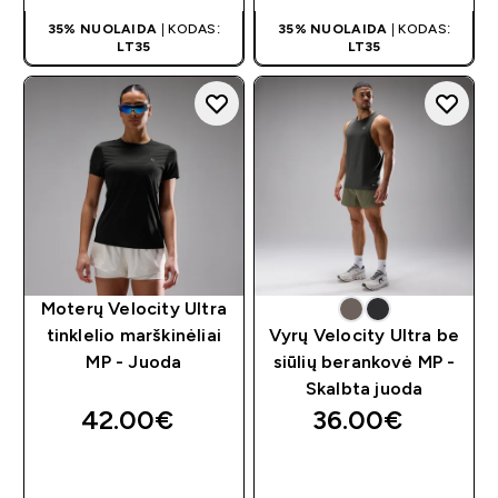
35% NUOLAIDA
| KODAS:
35% NUOLAIDA
| KODAS:
LT35
LT35
Moterų Velocity Ultra
tinklelio marškinėliai
Vyrų Velocity Ultra be
MP - Juoda
siūlių berankovė MP -
Skalbta juoda
42.00€‎
36.00€‎
GREITAS
GREITAS
PIRKIMAS
PIRKIMAS