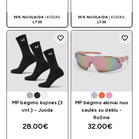
PIRKIMAS
PIRKIMAS
35% NUOLAIDA
| KODAS:
35% NUOLAIDA
| KODAS:
LT35
LT35
MP bėgimo kojinės (3
MP bėgimo akiniai nuo
vnt.) – Juoda
saulės su dėklu -
Rožinė
28.00€‎
32.00€‎