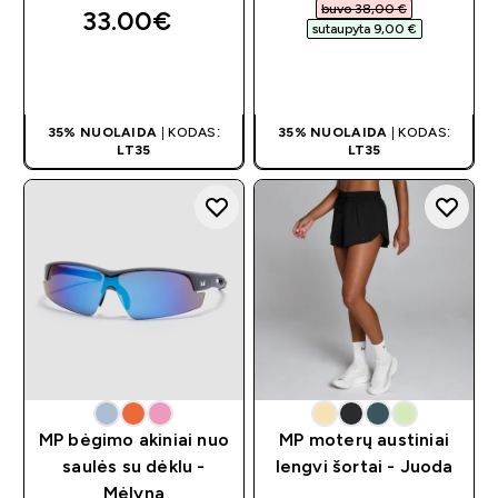
buvo 38,00 €‎
33.00€‎
sutaupyta 9,00 €‎
GREITAS
GREITAS
PIRKIMAS
PIRKIMAS
35% NUOLAIDA
| KODAS:
35% NUOLAIDA
| KODAS:
LT35
LT35
MP bėgimo akiniai nuo
MP moterų austiniai
saulės su dėklu -
lengvi šortai - Juoda
Mėlyna