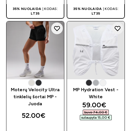
35% NUOLAIDA
| KODAS:
35% NUOLAIDA
| KODAS:
LT35
LT35
Moterų Velocity Ultra
MP Hydration Vest -
tinklelių šortai MP -
White
discounted pri
59.00€‎
Juoda
buvo 74,00 €‎
52.00€‎
sutaupyta 15,00 €‎
GREITAS
GREITAS