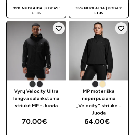
35% NUOLAIDA
| KODAS:
35% NUOLAIDA
| KODAS:
LT35
LT35
Vyrų Velocity Ultra
MP moteriška
lengva sulankstoma
neperpučiama
striukė MP - Juoda
„Velocity“ striukė –
Juoda
70.00€‎
64.00€‎
GREITAS
GREITAS