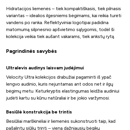
Hidratacijos liemenės – tiek kompaktiškasis, tiek pilnasis
variantas – idealios ilgesniems bėgimams, kai reikia turėti
vandens po ranka. Reflektyviniai logotipai padidina
matomumą silpnesnio apšvietimo sąlygomis, todėl ši
kolekcija veikia tiek aušant vakarams, tiek ankstų rytą.
Pagrindinės savybės
Ultralevis audinys laisvam judėjimui
Velocity Ultra kolekcijos drabužiai pagaminti iš ypač
lengvo audinio, kuris nejuntamas ant odos net ir ilgų
bėgimų metu. Keturkryptis elastingumas leidžia audiniui
judėti kartu su kūnu natūraliai ir be jokio varžymosi.
Besiūlė konstrukcija be trintis
Besiūliai marškinėliai ir liemenės sukonstruoti taip, kad
pašalintų siūlių trintį – vieną dažniausių bėgikų