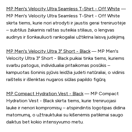
MP Men's Velocity Ultra Seamless T-Shirt - Off White
—
MP Men's Velocity Ultra Seamless T-Shirt - Off White
skirta tiems, kurie nori atrodyti ir jaustis gerai treniruotėje
– subtilus žakarinis raštas suteikia stiliaus, o lengvas
audinys ir šonkauliuoti rankogaliai užtikrina laisvą judėjimą.
MP Men's Velocity Ultra 3" Short - Black
— MP Men's
Velocity Ultra 3" Short - Black puikiai tinka tiems, kuriems
svarbu patogus, individualiai pritaikomas posūkis –
kampuotas šoninis pjūvis leidžia judėti natūraliai, o vidinis
raištelis ir išlenktas nugaros siūlas papildo figūrą.
MP Compact Hydration Vest - Black
— MP Compact
Hydration Vest - Black skirta tiems, kurie treniruojasi
lauke ir nenori kompromisų – atspindintis logotipas didina
matomumą, o užtrauktukai su kišenėmis patikimai saugo
daiktus bet kokio intensyvumo metu.