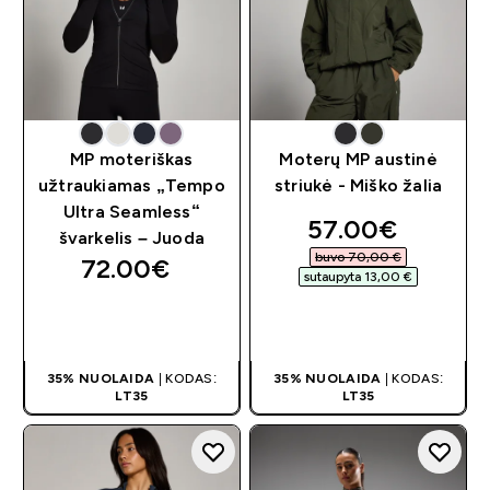
MP moteriškas
Moterų MP austinė
užtraukiamas „Tempo
striukė - Miško žalia
Ultra Seamless“
discounted pri
57.00€‎
švarkelis – Juoda
buvo 70,00 €‎
72.00€‎
sutaupyta 13,00 €‎
GREITAS
GREITAS
PIRKIMAS
PIRKIMAS
35% NUOLAIDA
| KODAS:
35% NUOLAIDA
| KODAS:
LT35
LT35