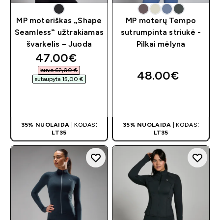
MP moteriškas „Shape
MP moterų Tempo
Seamless“ užtrakiamas
sutrumpinta striukė -
švarkelis – Juoda
Pilkai mėlyna
discounted price
47.00€‎
buvo 62,00 €‎
48.00€‎
sutaupyta 15,00 €‎
GREITAS
GREITAS
PIRKIMAS
PIRKIMAS
35% NUOLAIDA
| KODAS:
35% NUOLAIDA
| KODAS:
LT35
LT35