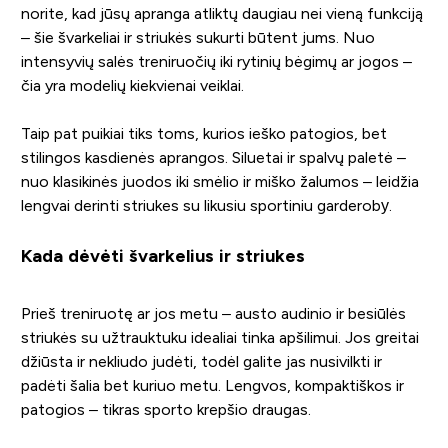
norite, kad jūsų apranga atliktų daugiau nei vieną funkciją
– šie švarkeliai ir striukės sukurti būtent jums. Nuo
intensyvių salės treniruočių iki rytinių bėgimų ar jogos –
čia yra modelių kiekvienai veiklai.
Taip pat puikiai tiks toms, kurios ieško patogios, bet
stilingos kasdienės aprangos. Siluetai ir spalvų paletė –
nuo klasikinės juodos iki smėlio ir miško žalumos – leidžia
lengvai derinti striukes su likusiu sportiniu garderobу.
Kada dėvėti švarkelius ir striukes
Prieš treniruotę ar jos metu – austo audinio ir besiūlės
striukės su užtrauktuku idealiai tinka apšilimui. Jos greitai
džiūsta ir nekliudo judėti, todėl galite jas nusivilkti ir
padėti šalia bet kuriuo metu. Lengvos, kompaktiškos ir
patogios – tikras sporto krepšio draugas.