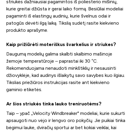
striukės dažniausiai pagamintos iš poliesterio mišinių,
kurie greitai džiūsta ir gerai laiko formą. Besiūliai modeliai
pagaminti iš elastingų audinių, kurie švelnus odai ir
patogūs dėvėti ilgą laiką. Tikslią sudėtį rasite kiekvieno
produkto aprašyme.
Kaip prižiūrėti moteriškus švarkelius ir striukes?
Daugumą modelių galima skalbti skalbimo mašinoje
žemoje temperatūroje – paprastai iki 30 °C.
Rekomenduojama nenaudoti minkštiklių ir nesausinti
džiovyklėje, kad audinys išlaikytų savo savybes kuo ilgiau.
Tikslias priežiūros instrukcijas rasite ant kiekvieno
gaminio etiketės.
Ar šios striukės tinka lauko treniruotėms?
Taip – ypač „Velocity Windbreaker" modeliai, kurie sukurti
apsaugoti nuo vėjo ir lengvo oro pokyčių. Jie puikiai tinka
bėgimui lauke, dviračių sportui ar bet kokiai veiklai, kai