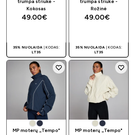
trumpa striukė -
trumpa striukė -
Kokosas
Rožinė
49.00€‎
49.00€‎
GREITAS
GREITAS
PIRKIMAS
PIRKIMAS
35% NUOLAIDA
| KODAS:
35% NUOLAIDA
| KODAS:
LT35
LT35
MP moterų „Tempo"
MP moterų „Tempo"