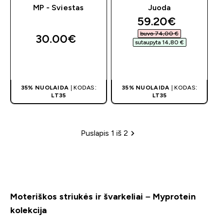
MP - Sviestas
Juoda
discounted pri
59.20€‎
buvo 74,00 €‎
30.00€‎
sutaupyta 14,80 €‎
GREITAS
GREITAS
PIRKIMAS
PIRKIMAS
35% NUOLAIDA
| KODAS:
35% NUOLAIDA
| KODAS:
LT35
LT35
Puslapis 1 iš 2
Puslapių žymėjimas
Moteriškos striukės ir švarkeliai – Myprotein
kolekcija