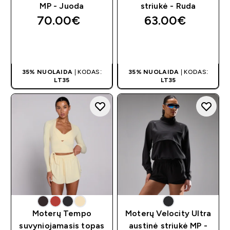
MP - Juoda
striukė - Ruda
70.00€‎
63.00€‎
GREITAS
GREITAS
PIRKIMAS
PIRKIMAS
35% NUOLAIDA
| KODAS:
35% NUOLAIDA
| KODAS:
LT35
LT35
Moterų Tempo
Moterų Velocity Ultra
suvyniojamasis topas
austinė striukė MP -