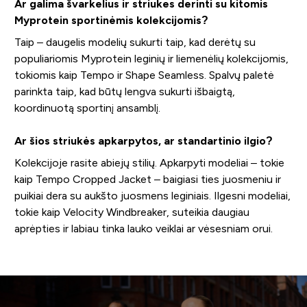
Ar galima švarkelius ir striukes derinti su kitomis
Myprotein sportinėmis kolekcijomis?
Taip – daugelis modelių sukurti taip, kad derėtų su
populiariomis Myprotein leginių ir liemenėlių kolekcijomis,
tokiomis kaip Tempo ir Shape Seamless. Spalvų paletė
parinkta taip, kad būtų lengva sukurti išbaigtą,
koordinuotą sportinį ansamblį.
Ar šios striukės apkarpytos, ar standartinio ilgio?
Kolekcijoje rasite abiejų stilių. Apkarpyti modeliai – tokie
kaip Tempo Cropped Jacket – baigiasi ties juosmeniu ir
puikiai dera su aukšto juosmens leginiais. Ilgesni modeliai,
tokie kaip Velocity Windbreaker, suteikia daugiau
aprėpties ir labiau tinka lauko veiklai ar vėsesniam orui.