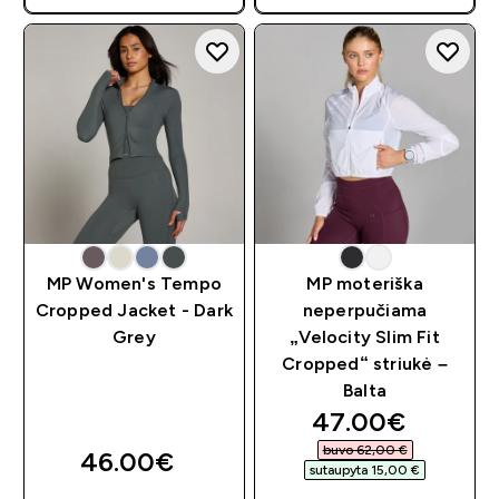
MP Women's Tempo
MP moteriška
Cropped Jacket - Dark
neperpučiama
Grey
„Velocity Slim Fit
Cropped“ striukė –
Balta
discounted pri
47.00€‎
buvo 62,00 €‎
46.00€‎
sutaupyta 15,00 €‎