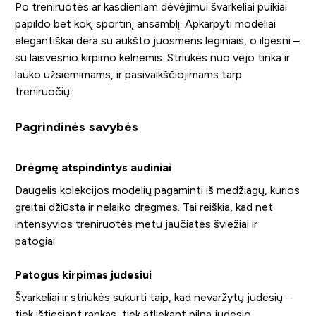
Po treniruotės ar kasdieniam dėvėjimui švarkeliai puikiai
papildo bet kokį sportinį ansamblį. Apkarpyti modeliai
elegantiškai dera su aukšto juosmens leginiais, o ilgesni –
su laisvesnio kirpimo kelnėmis. Striukės nuo vėjo tinka ir
lauko užsiėmimams, ir pasivaikščiojimams tarp
treniruočių.
Pagrindinės savybės
Drėgmę atspindintys audiniai
Daugelis kolekcijos modelių pagaminti iš medžiagų, kurios
greitai džiūsta ir nelaiko drėgmės. Tai reiškia, kad net
intensyvios treniruotės metu jaučiatės šviežiai ir
patogiai.
Patogus kirpimas judesiui
Švarkeliai ir striukės sukurti taip, kad nevaržytų judesių –
tiek ištiesiant rankas, tiek atliekant pilną judesio