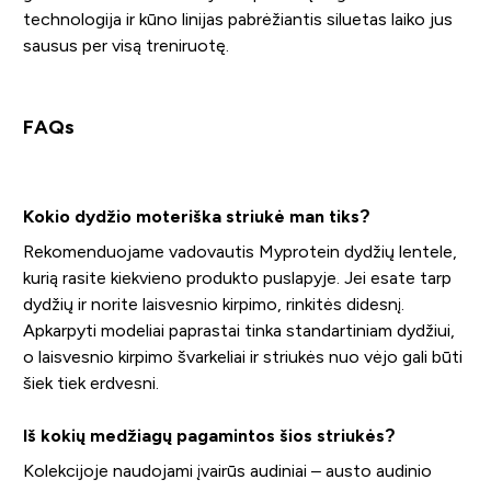
technologija ir kūno linijas pabrėžiantis siluetas laiko jus
sausus per visą treniruotę.
FAQs
Kokio dydžio moteriška striukė man tiks?
Rekomenduojame vadovautis Myprotein dydžių lentele,
kurią rasite kiekvieno produkto puslapyje. Jei esate tarp
dydžių ir norite laisvesnio kirpimo, rinkitės didesnį.
Apkarpyti modeliai paprastai tinka standartiniam dydžiui,
o laisvesnio kirpimo švarkeliai ir striukės nuo vėjo gali būti
šiek tiek erdvesni.
Iš kokių medžiagų pagamintos šios striukės?
Kolekcijoje naudojami įvairūs audiniai – austo audinio