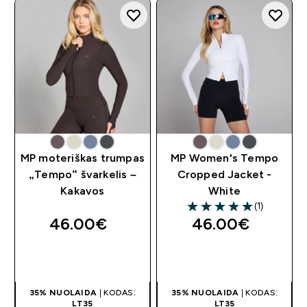
MP moteriškas trumpas
MP Women's Tempo
„Tempo“ švarkelis –
Cropped Jacket -
Kakavos
White
(1)
5 out of 5 stars
46.00€‎
46.00€‎
GREITAS
GREITAS
PIRKIMAS
PIRKIMAS
35% NUOLAIDA
| KODAS:
35% NUOLAIDA
| KODAS:
LT35
LT35