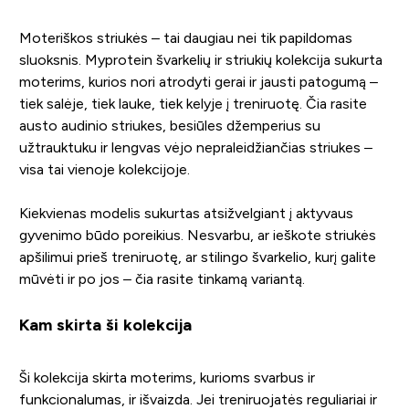
Moteriškos striukės – tai daugiau nei tik papildomas
sluoksnis. Myprotein švarkelių ir striukių kolekcija sukurta
moterims, kurios nori atrodyti gerai ir jausti patogumą –
tiek salėje, tiek lauke, tiek kelyje į treniruotę. Čia rasite
austo audinio striukes, besiūles džemperius su
užtrauktuku ir lengvas vėjo nepraleidžiančias striukes –
visa tai vienoje kolekcijoje.
Kiekvienas modelis sukurtas atsižvelgiant į aktyvaus
gyvenimo būdo poreikius. Nesvarbu, ar ieškote striukės
apšilimui prieš treniruotę, ar stilingo švarkelio, kurį galite
mūvėti ir po jos – čia rasite tinkamą variantą.
Kam skirta ši kolekcija
Ši kolekcija skirta moterims, kurioms svarbus ir
funkcionalumas, ir išvaizda. Jei treniruojatės reguliariai ir