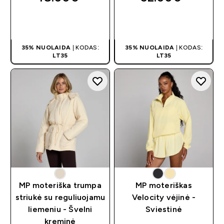
GREITAS
GREITAS
PIRKIMAS
PIRKIMAS
35% NUOLAIDA
| KODAS:
35% NUOLAIDA
| KODAS:
LT35
LT35
MP moteriška trumpa
MP moteriškas
striukė su reguliuojamu
Velocity vėjinė -
liemeniu - Švelni
Sviestinė
kreminė