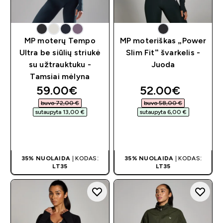
MP moterų Tempo
MP moteriškas „Power
Ultra be siūlių striukė
Slim Fit“ švarkelis -
su užtrauktuku -
Juoda
Tamsiai mėlyna
discounted price
discounted pri
59.00€‎
52.00€‎
buvo 72,00 €‎
buvo 58,00 €‎
sutaupyta 13,00 €‎
sutaupyta 6,00 €‎
GREITAS
GREITAS
PIRKIMAS
PIRKIMAS
35% NUOLAIDA
| KODAS:
35% NUOLAIDA
| KODAS:
LT35
LT35