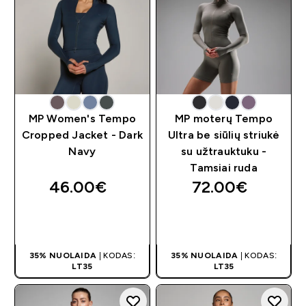
MP Women's Tempo
MP moterų Tempo
Cropped Jacket - Dark
Ultra be siūlių striukė
Navy
su užtrauktuku -
Tamsiai ruda
46.00€‎
72.00€‎
GREITAS
GREITAS
PIRKIMAS
PIRKIMAS
35% NUOLAIDA
| KODAS:
35% NUOLAIDA
| KODAS:
LT35
LT35