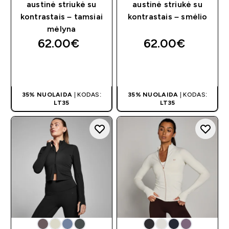
austinė striukė su
austinė striukė su
kontrastais – tamsiai
kontrastais – smėlio
mėlyna
62.00€‎
62.00€‎
GREITAS
GREITAS
PIRKIMAS
PIRKIMAS
35% NUOLAIDA
| KODAS:
35% NUOLAIDA
| KODAS:
LT35
LT35