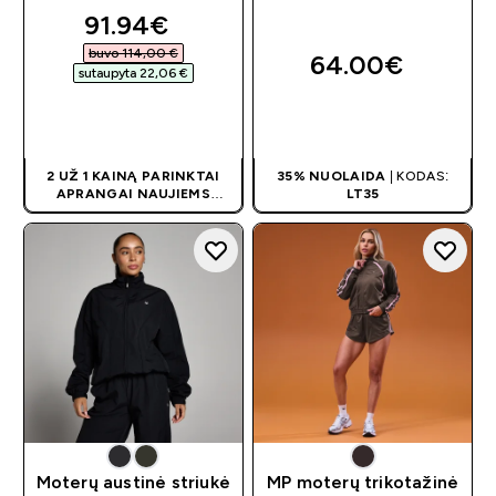
discounted price
91.94€‎
buvo 114,00 €‎
64.00€‎
sutaupyta 22,06 €‎
GREITAS
GREITAS
PIRKIMAS
PIRKIMAS
2 UŽ 1 KAINĄ PARINKTAI
35% NUOLAIDA
| KODAS:
APRANGAI NAUJIEMS
LT35
KLIENTAMS! PRISITAIKO
AUTOMATIŠKAI
Moterų austinė striukė
MP moterų trikotažinė