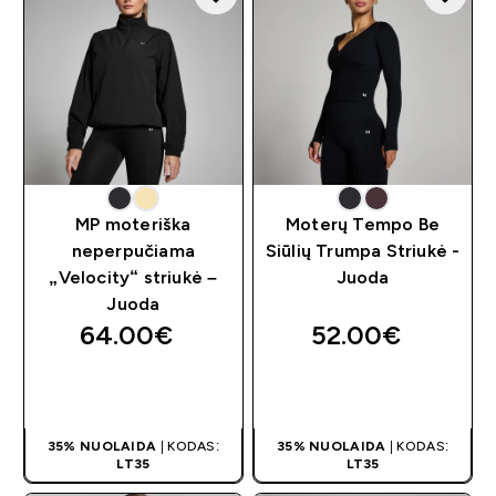
MP moteriška
Moterų Tempo Be
neperpučiama
Siūlių Trumpa Striukė -
„Velocity“ striukė –
Juoda
Juoda
64.00€‎
52.00€‎
GREITAS
GREITAS
PIRKIMAS
PIRKIMAS
35% NUOLAIDA
| KODAS:
35% NUOLAIDA
| KODAS:
LT35
LT35