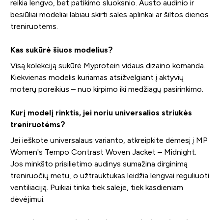
reikia lengvo, bet patikimo sluoksnio. Austo audinio ir
besiūliai modeliai labiau skirti salės aplinkai ar šiltos dienos
treniruotėms.
Kas sukūrė šiuos modelius?
Visą kolekciją sukūrė Myprotein vidaus dizaino komanda.
Kiekvienas modelis kuriamas atsižvelgiant į aktyvių
moterų poreikius – nuo kirpimo iki medžiagų pasirinkimo.
Kurį modelį rinktis, jei noriu universalios striukės
treniruotėms?
Jei ieškote universalaus varianto, atkreipkite dėmesį į MP
Women's Tempo Contrast Woven Jacket – Midnight.
Jos minkšto prisilietimo audinys sumažina dirginimą
treniruočių metu, o užtrauktukas leidžia lengvai reguliuoti
ventiliaciją. Puikiai tinka tiek salėje, tiek kasdieniam
dėvėjimui.