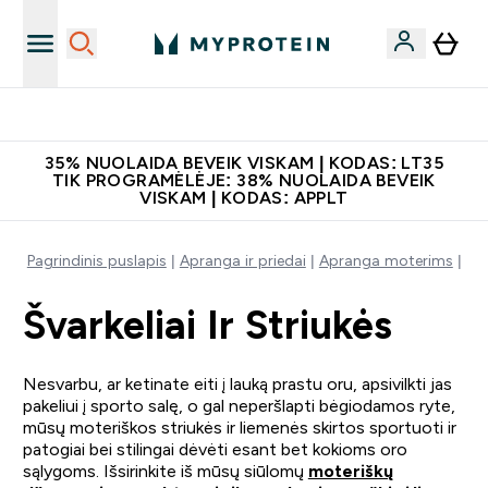
Atsisiųskite programėlę
35% NUOLAIDA BEVEIK VISKAM | KODAS: LT35
TIK PROGRAMĖLĖJE: 38% NUOLAIDA BEVEIK
VISKAM | KODAS: APPLT
Pagrindinis puslapis
Apranga ir priedai
Apranga moterims
Šva
Švarkeliai Ir Striukės
Nesvarbu, ar ketinate eiti į lauką prastu oru, apsivilkti jas
pakeliui į sporto salę, o gal neperšlapti bėgiodamos ryte,
mūsų moteriškos striukės ir liemenės skirtos sportuoti ir
patogiai bei stilingai dėvėti esant bet kokioms oro
sąlygoms. Išsirinkite iš mūsų siūlomų
moteriškų