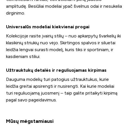
amplitudę. Besiūliai modeliai ypač švelnus odai ir nesukelia
dirginimo.
Universalūs modeliai kiekvienai progai
Kolekcijoje rasite įvairių stilių – nuo apkarpytų švarkelių iki
klasikinių striukių nuo vėjo. Skirtingos spalvos ir siluetai
leidžia lengvai surasti modelį, kuris tiks ir sportiniam, ir
kasdieniam stiliui.
Užtrauktukų detalės ir reguliuojamas kirpimas
Dauguma modelių turi patogius užtrauktukus, kurie
leidžia greitai apsirengti ir nusirengti. Kai kurie modeliai
turi reguliuojamą juosmenį – taip galite pritaikyti kirpimą
pagal savo pageidavimus.
Mūsų mėgstamiausi