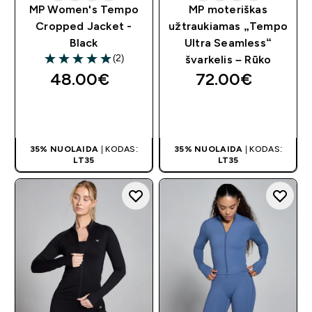
MP Women's Tempo
MP moteriškas
Cropped Jacket -
užtraukiamas „Tempo
Black
Ultra Seamless“
(2)
švarkelis – Rūko
5 out of 5 stars
48.00€‎
72.00€‎
GREITAS
GREITAS
PIRKIMAS
PIRKIMAS
35% NUOLAIDA
| KODAS:
35% NUOLAIDA
| KODAS:
LT35
LT35