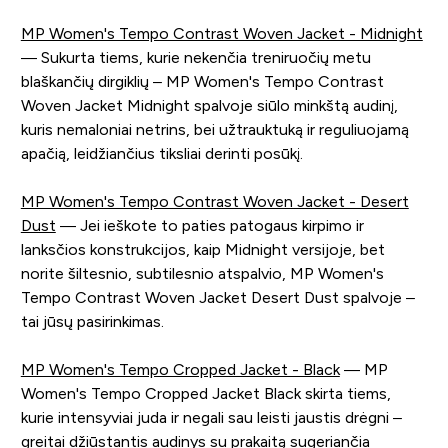
MP Women's Tempo Contrast Woven Jacket - Midnight
— Sukurta tiems, kurie nekenčia treniruočių metu
blaškančių dirgiklių – MP Women's Tempo Contrast
Woven Jacket Midnight spalvoje siūlo minkštą audinį,
kuris nemaloniai netrins, bei užtrauktuką ir reguliuojamą
apačią, leidžiančius tiksliai derinti posūkį.
MP Women's Tempo Contrast Woven Jacket - Desert
Dust
— Jei ieškote to paties patogaus kirpimo ir
lanksčios konstrukcijos, kaip Midnight versijoje, bet
norite šiltesnio, subtilesnio atspalvio, MP Women's
Tempo Contrast Woven Jacket Desert Dust spalvoje –
tai jūsų pasirinkimas.
MP Women's Tempo Cropped Jacket - Black
— MP
Women's Tempo Cropped Jacket Black skirta tiems,
kurie intensyviai juda ir negali sau leisti jaustis drėgni –
greitai džiūstantis audinys su prakaitą sugeriančia