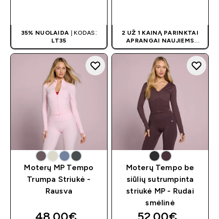
GREITAS
GREITAS
PIRKIMAS
PIRKIMAS
35% NUOLAIDA
| KODAS:
2 UŽ 1 KAINĄ PARINKTAI
LT35
APRANGAI NAUJIEMS
KLIENTAMS! PRISITAIKO
AUTOMATIŠKAI
Moterų MP Tempo
Moterų Tempo be
Trumpa Striukė -
siūlių sutrumpinta
Rausva
striukė MP - Rudai
smėlinė
48.00€‎
52.00€‎