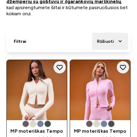
džemperių su gobtuvu ir ilgarankovių marškinėlių
,
kad apsirengtumėte šiltai ir būtumėte pasiruošusios bet
kokiam orui.
Filtrai
Rūšiuoti
MP moteriškas Tempo
MP moteriškas Tempo