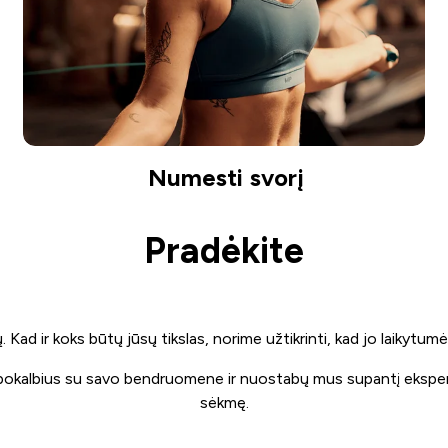
Numesti svorį
Pradėkite
ad ir koks būtų jūsų tikslas, norime užtikrinti, kad jo laikytumėt
pokalbius su savo bendruomene ir nuostabų mus supantį ekspertų 
sėkmę.