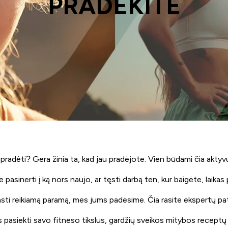
PRADĖKITE
radėti? Gera žinia ta, kad jau pradėjote. Vien būdami čia aktyvu
 pasinerti į ką nors naujo, ar tęsti darbą ten, kur baigėte, laikas p
ir rasti reikiamą paramą, mes jums padėsime. Čia rasite ekspertų p
pasiekti savo fitneso tikslus, gardžių sveikos mitybos receptų i