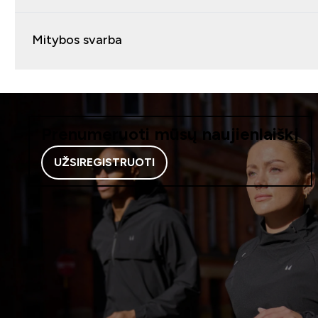
Mitybos svarba
Prenumeruoti mūsų naujienlaiškį
UŽSIREGISTRUOTI