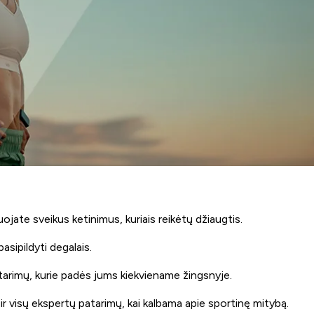
ojate sveikus ketinimus, kuriais reikėtų džiaugtis.
asipildyti degalais.
atarimų, kurie padės jums kiekviename žingsnyje.
r visų ekspertų patarimų, kai kalbama apie sportinę mitybą.