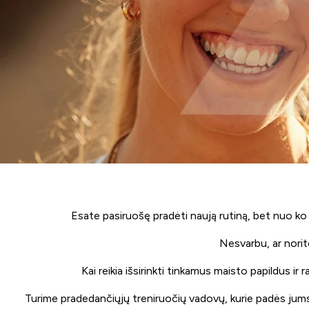
Esate pasiruošę pradėti naują rutiną, bet nuo ko p
Nesvarbu, ar norite
Kai reikia išsirinkti tinkamus maisto papildus 
Turime pradedančiųjų treniruočių vadovų, kurie padės jums 