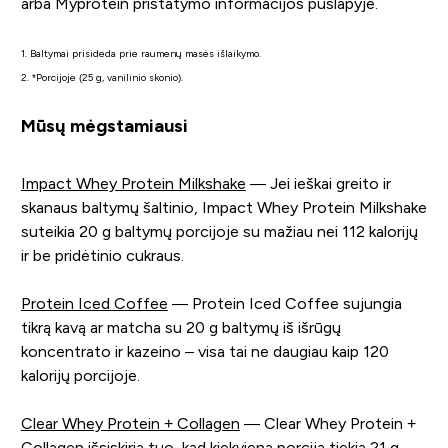
arba Myprotein pristatymo informacijos puslapyje.
1. Baltymai prisideda prie raumenų masės išlaikymo.
2. *Porcijoje (25 g, vanilinio skonio).
Mūsų mėgstamiausi
Impact Whey Protein Milkshake
— Jei ieškai greito ir
skanaus baltymų šaltinio, Impact Whey Protein Milkshake
suteikia 20 g baltymų porcijoje su mažiau nei 112 kalorijų
ir be pridėtinio cukraus.
Protein Iced Coffee
— Protein Iced Coffee sujungia
tikrą kavą ar matcha su 20 g baltymų iš išrūgų
koncentrato ir kazeino – visa tai ne daugiau kaip 120
kalorijų porcijoje.
Clear Whey Protein + Collagen
— Clear Whey Protein +
Collagen išsiskiria tuo, kad kiekviena porcija tiekia 21 g