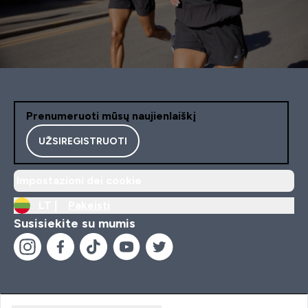
Prenumeruoti mūsų naujienlaiškį
UŽSIREGISTRUOTI
Impostazioni dei cookie
LT |
Pakeisti
Susisiekite su mumis