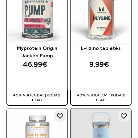
Myprotein Origin
L-lizino tabletės
Jacked Pump
46.99€‎
9.99€‎
GREITAS
GREITAS
PIRKIMAS
PIRKIMAS
40% NUOLAIDA* | KODAS:
40% NUOLAIDA* | KODAS:
LT40
LT40