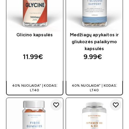
Glicino kapsulės
Medžiagų apykaitos ir
gliukozės palaikymo
kapsulės
11.99€‎
9.99€‎
GREITAS
GREITAS
PIRKIMAS
PIRKIMAS
40% NUOLAIDA* | KODAS:
40% NUOLAIDA* | KODAS:
LT40
LT40