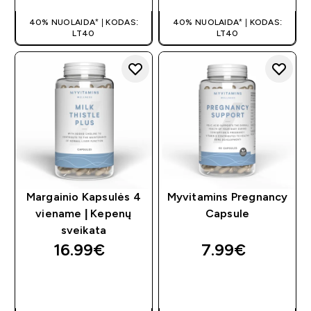
40% NUOLAIDA* | KODAS:
40% NUOLAIDA* | KODAS:
LT40
LT40
Margainio Kapsulės 4
Myvitamins Pregnancy
viename | Kepenų
Capsule
sveikata
16.99€‎
7.99€‎
GREITAS
GREITAS
PIRKIMAS
PIRKIMAS