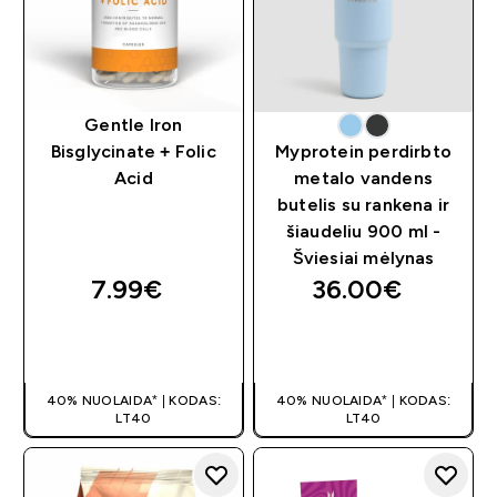
Gentle Iron
Bisglycinate + Folic
Myprotein perdirbto
Acid
metalo vandens
butelis su rankena ir
šiaudeliu 900 ml -
Šviesiai mėlynas
7.99€‎
36.00€‎
GREITAS
GREITAS
PIRKIMAS
PIRKIMAS
40% NUOLAIDA* | KODAS:
40% NUOLAIDA* | KODAS:
LT40
LT40