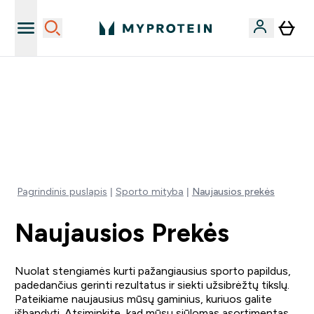
Papildų kokybė
NET 40% NUOLAIDA BEVEIK VISKAM | KODAS: LT40
NEMOKAMAS PRISTATYMAS IŠLEIDUS VIRŠ 35€
0 0
:
0 3
:
3 3
:
4 9
Days
Valandos
Minutės
Sekundės
Pagrindinis puslapis
Sporto mityba
Naujausios prekės
Naujausios Prekės
Nuolat stengiamės kurti pažangiausius sporto papildus,
padedančius gerinti rezultatus ir siekti užsibrėžtų tikslų.
Pateikiame naujausius mūsų gaminius, kuriuos galite
išbandyti. Atsiminkite, kad mūsų siūlomas asortimentas