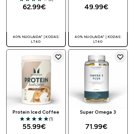
4 out of 5 stars
62.99€‎
49.99€‎
GREITAS
GREITAS
PIRKIMAS
PIRKIMAS
40% NUOLAIDA* | KODAS:
40% NUOLAIDA* | KODAS:
LT40
LT40
Protein Iced Coffee
Super Omega 3
(1)
5 out of 5 stars
55.99€‎
71.99€‎