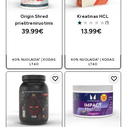
Origin Shred
Kreatinas HCL
(1)
prieštreniruotinis
1 out of 5 stars
39.99€‎
13.99€‎
GREITAS
GREITAS
PIRKIMAS
PIRKIMAS
40% NUOLAIDA* | KODAS:
40% NUOLAIDA* | KODAS:
LT40
LT40