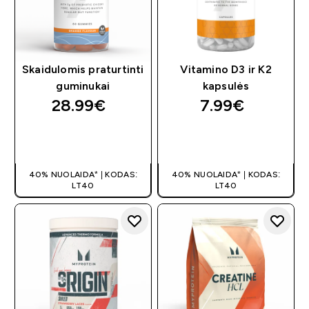
Skaidulomis praturtinti
Vitamino D3 ir K2
guminukai
kapsulės
28.99€‎
7.99€‎
GREITAS
GREITAS
PIRKIMAS
PIRKIMAS
40% NUOLAIDA* | KODAS:
40% NUOLAIDA* | KODAS:
LT40
LT40