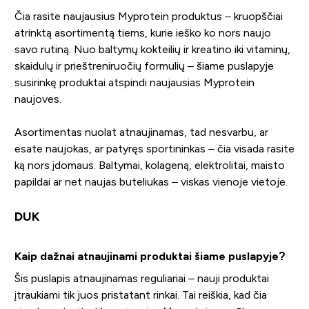
Čia rasite naujausius Myprotein produktus – kruopščiai
atrinktą asortimentą tiems, kurie ieško ko nors naujo
savo rutiną. Nuo baltymų kokteilių ir kreatino iki vitaminų,
skaidulų ir prieštreniruočių formulių – šiame puslapyje
susirinkę produktai atspindi naujausias Myprotein
naujoves.
Asortimentas nuolat atnaujinamas, tad nesvarbu, ar
esate naujokas, ar patyręs sportininkas – čia visada rasite
ką nors įdomaus. Baltymai, kolageną, elektrolitai, maisto
papildai ar net naujas buteliukas – viskas vienoje vietoje.
DUK
Kaip dažnai atnaujinami produktai šiame puslapyje?
Šis puslapis atnaujinamas reguliariai – nauji produktai
įtraukiami tik juos pristatant rinkai. Tai reiškia, kad čia