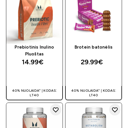
Prebiotinis Inulino
Brotein batonėlis
Pluoštas
14.99€‎
29.99€‎
GREITAS
GREITAS
PIRKIMAS
PIRKIMAS
40% NUOLAIDA* | KODAS:
40% NUOLAIDA* | KODAS:
LT40
LT40