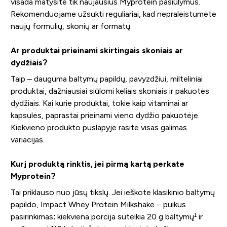
visada matysite tik naujausius Myprotein pasiūlymus.
Rekomenduojame užsukti reguliariai, kad nepraleistumėte
naujų formulių, skonių ar formatų.
Ar produktai prieinami skirtingais skoniais ar
dydžiais?
Taip – dauguma baltymų papildų, pavyzdžiui, milteliniai
produktai, dažniausiai siūlomi keliais skoniais ir pakuotės
dydžiais. Kai kurie produktai, tokie kaip vitaminai ar
kapsulės, paprastai prieinami vieno dydžio pakuotėje.
Kiekvieno produkto puslapyje rasite visas galimas
variacijas.
Kurį produktą rinktis, jei pirmą kartą perkate
Myprotein?
Tai priklauso nuo jūsų tikslų. Jei ieškote klasikinio baltymų
papildo, Impact Whey Protein Milkshake – puikus
pasirinkimas: kiekviena porcija suteikia 20 g baltymų¹ ir