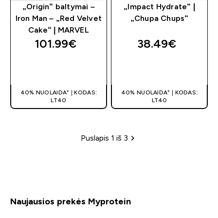
„Origin“ baltymai –
„Impact Hydrate“ |
Iron Man – „Red Velvet
„Chupa Chups“
Cake“ | MARVEL
101.99€‎
38.49€‎
GREITAS
GREITAS
PIRKIMAS
PIRKIMAS
40% NUOLAIDA* | KODAS:
40% NUOLAIDA* | KODAS:
LT40
LT40
Puslapis 1 iš 3
Puslapių žymėjimas
Naujausios prekės Myprotein