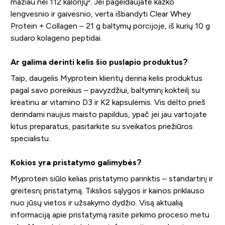
mažiau nei 112 kalorijų². Jei pageidaujate kažko
lengvesnio ir gaivesnio, verta išbandyti Clear Whey
Protein + Collagen – 21 g baltymų porcijoje, iš kurių 10 g
sudaro kolageno peptidai.
Ar galima derinti kelis šio puslapio produktus?
Taip, daugelis Myprotein klientų derina kelis produktus
pagal savo poreikius – pavyzdžiui, baltyminį kokteilį su
kreatinu ar vitamino D3 ir K2 kapsulėmis. Vis dėlto prieš
derindami naujus maisto papildus, ypač jei jau vartojate
kitus preparatus, pasitarkite su sveikatos priežiūros
specialistu.
Kokios yra pristatymo galimybės?
Myprotein siūlo kelias pristatymo parinktis – standartinį ir
greitesnį pristatymą. Tikslios sąlygos ir kainos priklauso
nuo jūsų vietos ir užsakymo dydžio. Visą aktualią
informaciją apie pristatymą rasite pirkimo proceso metu