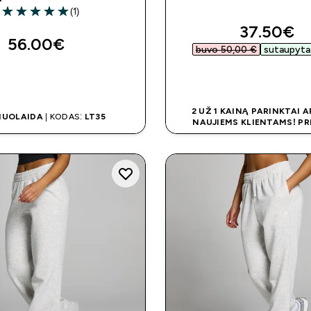
(1)
5 out of 5 stars
discounte
37.50€‎
56.00€‎
buvo 50,00 €‎
sutaupyta 
GREITAS PIRKIMAS
GREITAS PIRKI
2 UŽ 1 KAINĄ PARINKTAI 
NUOLAIDA
| KODAS:
LT35
NAUJIEMS KLIENTAMS! PR
AUTOMATIŠKAI