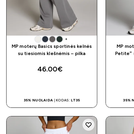
+
MP moterų Basics sportinės kelnės
MP mote
su tiesiomis klešnėmis – pilka
Petite“ 
46.00€‎
GREITAS PIRKIMAS
35% NUOLAIDA
| KODAS:
LT35
35% 