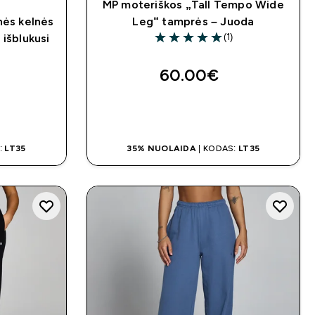
MP moteriškos „Tall Tempo Wide
nės kelnės
Leg“ tamprės – Juoda
(1)
 išblukusi
5 out of 5 stars
60.00€‎
MAS
GREITAS PIRKIMAS
:
LT35
35% NUOLAIDA
| KODAS:
LT35