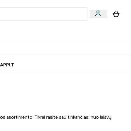
& užkandžiai
Veganiški produktai
nu
Enter Batonėliai, gėrimai & užkandžiai submenu
Enter Veganiški produktai s
⌄
⌄
0€ kredito?
Pagalbos Centras
 APPLT
os asortimento. Tikrai rasite sau tinkančias: nuo laisvų