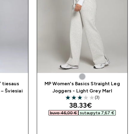
 tiesaus
MP Women's Basics Straight Leg
– Šviesiai
Joggers - Light Grey Marl
(3)
3 out of 5 stars
discounted price
38.33€‎
buvo 46,00 €‎
sutaupyta 7,67 €‎
MAS
GREITAS PIRKIMAS