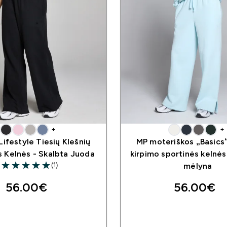
+
+
ifestyle Tiesių Klešnių
MP moteriškos „Basics“
s Kelnės - Skalbta Juoda
kirpimo sportinės kelnės 
(1)
mėlyna
5 out of 5 stars
56.00€‎
56.00€‎
GREITAS PIRKIMAS
GREITAS PIRKI