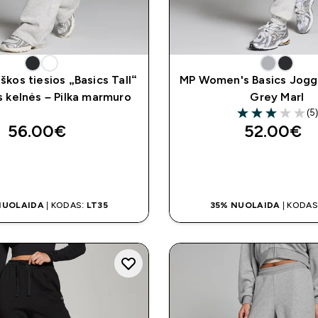
kos tiesios „Basics Tall“
MP Women's Basics Jogge
s kelnės – Pilka marmuro
Grey Marl
(5
3 out of 5 stars
56.00€‎
52.00€‎
GREITAS PIRKIMAS
GREITAS PIRKI
NUOLAIDA
| KODAS:
LT35
35% NUOLAIDA
| KODAS