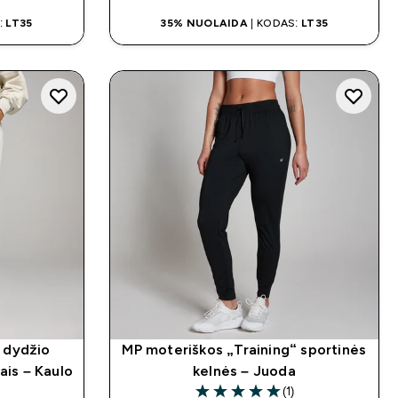
:
LT35
35% NUOLAIDA
| KODAS:
LT35
 dydžio
MP moteriškos „Training“ sportinės
ais – Kaulo
kelnės – Juoda
(1)