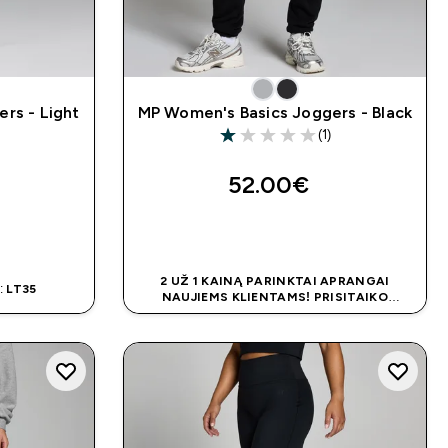
rs - Light
MP Women's Basics Joggers - Black
(1)
1 out of 5 stars
)
52.00€‎
MAS
GREITAS PIRKIMAS
2 UŽ 1 KAINĄ PARINKTAI APRANGAI
:
LT35
NAUJIEMS KLIENTAMS! PRISITAIKO
AUTOMATIŠKAI