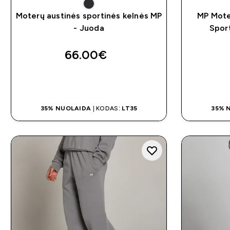
Moterų austinės sportinės kelnės MP
MP Mote
- Juoda
Spor
66.00€‎
GREITAS PIRKIMAS
35% NUOLAIDA
| KODAS:
LT35
35% 