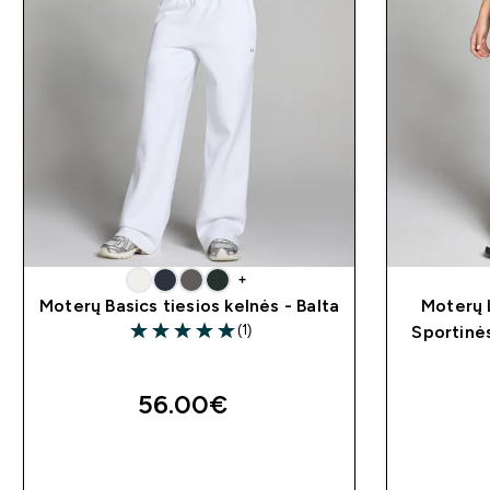
+
Moterų Basics tiesios kelnės - Balta
Moterų L
(1)
Sportinė
5 out of 5 stars
56.00€‎
GREITAS PIRKIMAS