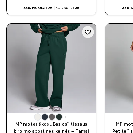
35% NUOLAIDA
| KODAS:
LT35
35% 
+
MP moteriškos „Basics“ tiesaus
MP mote
kirpimo sportinės kelnės – Tamsi
Petite“ 