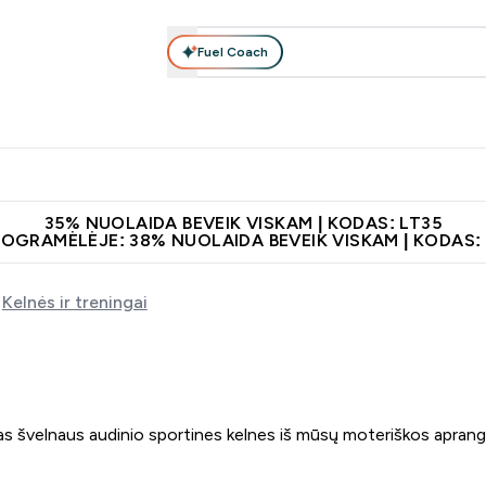
Fuel Coach
Maisto papildai
Apranga
Vitaminai
Batonėliai, gėrimai 
patarimai submenu
er Baltymai submenu
Enter Maisto papildai submenu
Enter Apranga submenu
Enter Vitaminai subme
⌄
⌄
⌄
leidus 60€
Papildų kokybė
Atsisiųskite programėlę
Norite 1
35% NUOLAIDA BEVEIK VISKAM | KODAS: LT35
ROGRAMĖLĖJE: 38% NUOLAIDA BEVEIK VISKAM | KODAS:
Kelnės ir treningai
ogias švelnaus audinio sportines kelnes iš mūsų moteriškos aprang