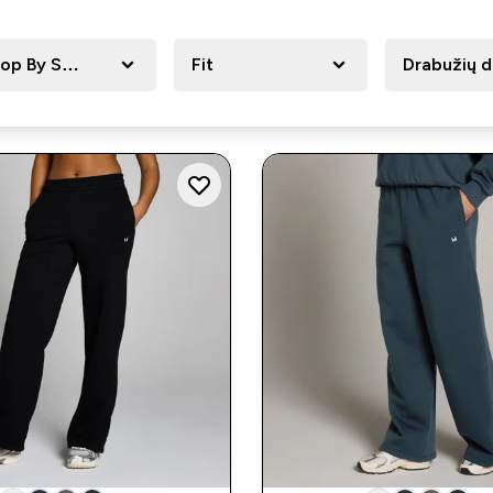
op By Sport
Fit
Drabužių d