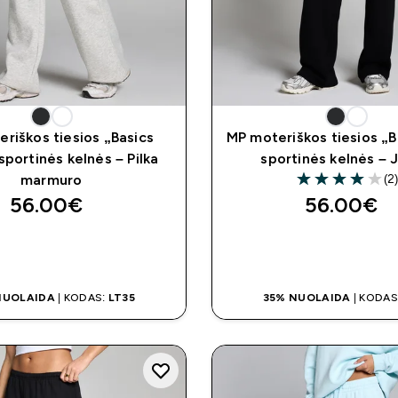
riškos tiesios „Basics
MP moteriškos tiesios „B
sportinės kelnės – Pilka
sportinės kelnės – 
(2
marmuro
4 out of 5 stars
56.00€‎
56.00€‎
GREITAS PIRKIMAS
GREITAS PIRKI
NUOLAIDA
| KODAS:
LT35
35% NUOLAIDA
| KODAS