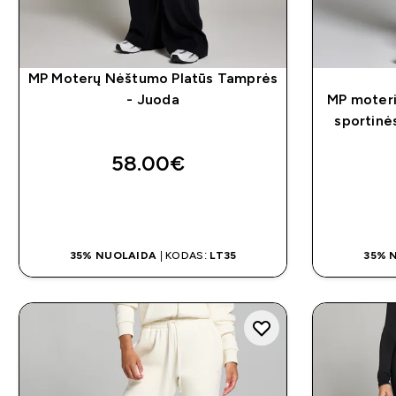
MP Moterų Nėštumo Platūs Tamprės
- Juoda
MP moteriš
sportinė
58.00€‎
GREITAS PIRKIMAS
35% NUOLAIDA
| KODAS:
LT35
35% 