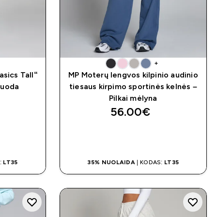
+
asics Tall“
MP Moterų lengvos kilpinio audinio
Juoda
tiesaus kirpimo sportinės kelnės –
)
Pilkai mėlyna
56.00€‎
MAS
GREITAS PIRKIMAS
:
LT35
35% NUOLAIDA
| KODAS:
LT35