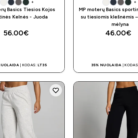
+
+
rų Basics Tiesios Kojos
MP moterų Basics sporti
tinės Kelnės - Juoda
su tiesiomis klešnėmis –
mėlyna
56.00€‎
46.00€‎
GREITAS PIRKIMAS
GREITAS PIRKI
NUOLAIDA
| KODAS:
LT35
35% NUOLAIDA
| KODAS