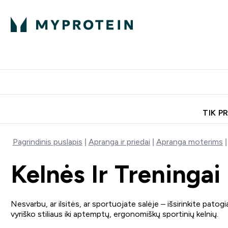
Ekspertų patarimai
Baltymai
Enter Ekspertų 
Ent
⌄
⌄
Nemokamas pristatymas, iš
TIK P
Pagrindinis puslapis
Apranga ir priedai
Apranga moterims
Kelnės Ir Treningai
Nesvarbu, ar ilsitės, ar sportuojate salėje – išsirinkite pat
vyriško stiliaus iki aptemptų, ergonomiškų sportinių kelnių.