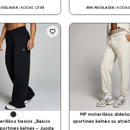
NUOLAIDA
| KODAS:
LT35
35% NUOLAIDA
| KODAS
MP moteriškos didelio
riškos tiesios „Basics
sportinės kelnės su atrait
sportinės kelnės – Juoda