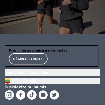
Prenumeruoti mūsų naujienlaiškį
UŽSIREGISTRUOTI
Impostazioni dei cookie
LT |
Pakeisti
Susisiekite su mumis