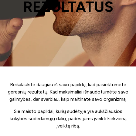
REZULTATUS
Reikalaukite daugiau iš savo papildų, kad pasiektumėte
geresnių rezultatų. Kad maksimaliai išnaudotumėte savo
galimybes, dar svarbiau, kaip maitinate savo organizmą.
Šie maisto papildai, kurių sudėtyje yra aukščiausios
kokybės sudedamųjų dalių, padės jums įveikti kiekvieną
įveiktą ribą.