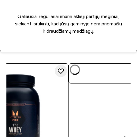
Galiausiai reguliariai imami aklieji partijų mėginiai,
siekiant įsitikinti, kad jūsų gaminyje nėra priemaišų
ir draudžiamų medžiagų.
GREITAS PIRK