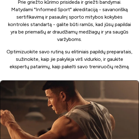
Prie griežto kūrimo prisideda ir griežti bandymai.
Matydami "Informed Sport" akreditaciją - savanorišką
sertifikavimą ir pasaulinį sporto mitybos kokybės
kontrolės standartą - galite būti ramūs, kad jūsų papildai
yra be priemaišų ar draudžiamų medžiagų ir yra saugūs
varžyboms.
Optimizuokite savo rutiną su elitiniais papildų preparatais,
sužinokite, kaip jie pakylėja virš vidurkio, ir gaukite
ekspertų patarimų, kaip pakelti savo treniruočių režimą.