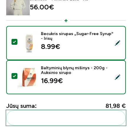
56.00€‎
Becukris sirupas „Sugar-Free Syrup“
- Irisų
Pasirinkti šį produktą - Becukris sirupas „Sugar-Free Syru
8.99€‎
Baltyminių blynų mišinys - 200g -
Auksinio sirupo
Pasirinkti šį produktą - Baltyminių blynų mišinys - 200g
16.99€‎
Jūsų suma:
81,98 €‎
Pridėti šiuos produktus prie savo rutinos