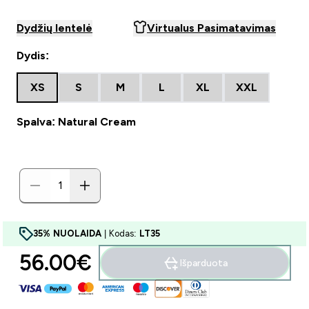
Dydžių lentelė
Virtualus Pasimatavimas
Dydis:
XS
S
M
L
XL
XXL
Spalva: Natural Cream
35% NUOLAIDA
| Kodas:
LT35
56.00€‎
Išparduota