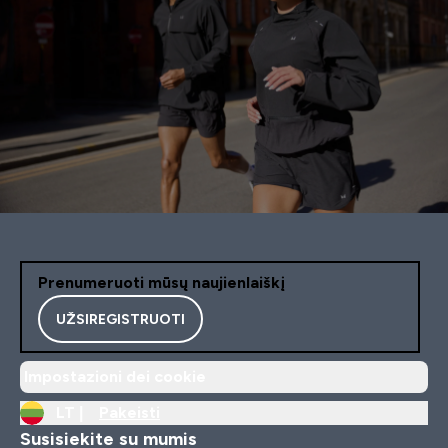
Prenumeruoti mūsų naujienlaiškį
UŽSIREGISTRUOTI
Impostazioni dei cookie
LT |
Pakeisti
Susisiekite su mumis