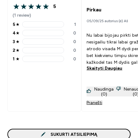
5
5 out of 5 stars
Pirkau
(1 review)
05/09/25 autorius (ė) Aš
5
★
1
5 stars rating 1 reviews
4
★
0
Nu labai bijojau pirkti be
4 stars rating 0 reviews
3
★
0
nesigailiu tikrai labai graž
3 stars rating 0 reviews
atrodo visada M dydi pe
2
★
0
2 stars rating 0 reviews
bet kiekvienu timpu skire
1
★
0
1 stars rating 0 reviews
kažkodel tas M dydis gal 
Skaityti Daugiau
mažesne puse šios taip
pat.Tai sunku kaip keičias
neatitinka.Bet tikrai supe
Naudinga
Nenau
atrodo gaila kitos spalv
(0)
(0
nėra dydžio
Pranešti
SUKURTI ATSILIEPIMĄ