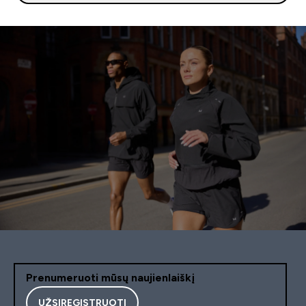
Prenumeruoti mūsų naujienlaiškį
UŽSIREGISTRUOTI