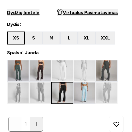
Dydžių lentelė
Virtualus Pasimatavimas
Dydis:
XS
S
M
L
XL
XXL
Spalva: Juoda