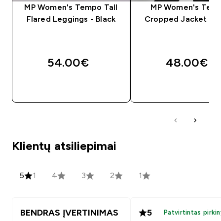
MP Women's Tempo Tall
MP Women's Tem
Flared Leggings - Black
Cropped Jacket - B
54.00€‎
48.00€‎
GREITAS PIRKIMAS
GREITAS PIRKIM
Klientų atsiliepimai
5
1
4
3
2
1
BENDRAS ĮVERTINIMAS
5
Patvirtintas pirki