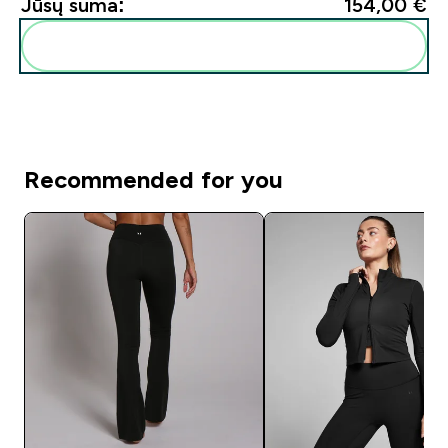
Jūsų suma:
154,00 €‎
Pridėti šiuos produktus prie savo rutinos
Recommended for you