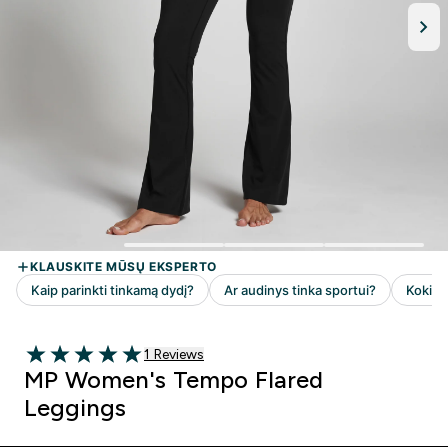
1 customer reviews
1 Reviews
5 out of 5 stars
MP Women's Tempo Flared
Leggings