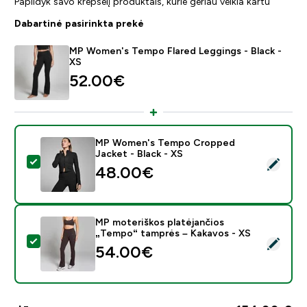
Papildyk savo krepšelį produktais, kurie geriau veikia kartu
Dabartinė pasirinkta prekė
MP Women's Tempo Flared Leggings - Black -
XS
52.00€‎
MP Women's Tempo Cropped
Jacket - Black - XS
Pasirinkti šį produktą - MP Women's Tempo Cropped Ja
48.00€‎
MP moteriškos platėjančios
„Tempo“ tamprės – Kakavos - XS
Pasirinkti šį produktą - MP moteriškos platėjančios „
54.00€‎