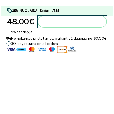
35% NUOLAIDA
| Kodas:
LT35
48.00€‎
Į krepšelį
Yra sandėlyje
Nemokamas pristatymas, perkant už daugiau nei 60.00€
30-day returns on all orders