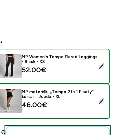
tu
MP Women's Tempo Flared Leggings
- Black - XS
asirinkti šį produktą - MP Women's Tempo Flared Leggings - Bl
52.00€‎
MP moteriški „Tempo 2 In 1 Floaty“
šortai – Juoda - XL
asirinkti šį produktą - MP moteriški „Tempo 2 In 1 Floaty“ šorta
46.00€‎
€‎
Pridėti šiuos produktus prie savo rutinos