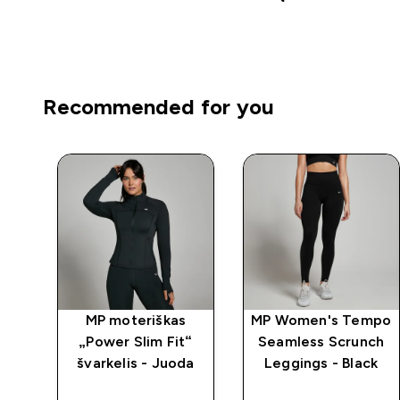
Recommended for you
s
MP moteriškas
MP Women's Tempo
s“
„Power Slim Fit“
Seamless Scrunch
švarkelis - Juoda
Leggings - Black
da