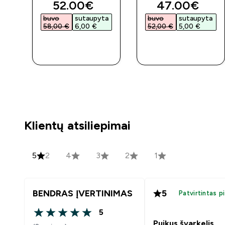
d price
discounted price
discounted 
52.00€‎
47.00€‎
a
buvo
sutaupyta
buvo
sutaupyta
58,00 €‎
6,00 €‎
52,00 €‎
5,00 €‎
GREITAS
GREITAS
PIRKIMAS
PIRKIMAS
Klientų atsiliepimai
5
2
4
3
2
1
BENDRAS ĮVERTINIMAS
5
Patvirtintas p
5
5 out of 5 stars
Puikus švarkelis