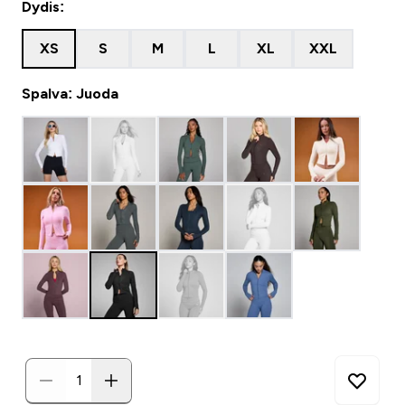
Dydis:
XS
S
M
L
XL
XXL
Spalva: Juoda