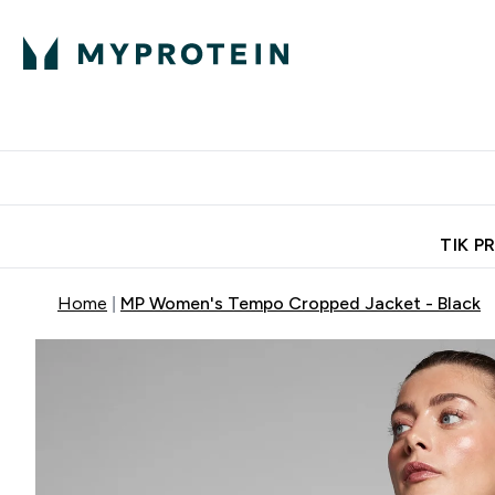
Ekspertų patarimai
Baltymai
Enter Ekspertų 
Ent
⌄
⌄
Nemokamas pristatymas, iš
TIK P
Home
MP Women's Tempo Cropped Jacket - Black