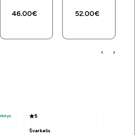
price
46.00€‎
52.00€‎
GREITAS
GREITAS
PIRKIMAS
PIRKIMAS
5
irkinys
Švarkelis