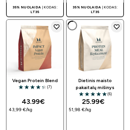
35% NUOLAIDA
| KODAS:
35% NUOLAIDA
| KODAS:
LT35
LT35
Vegan Protein Blend
Dietinis maisto
(7)
pakaitalų mišinys
4.29 out of 5 stars
(6)
5 out of 5 stars
43.99€‎
25.99€‎
43,99 €‎/kg
51,98 €‎/kg
GREITAS
GREITAS
PIRKIMAS
PIRKIMAS