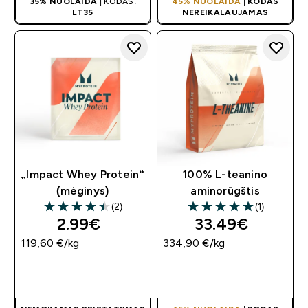
35% NUOLAIDA
| KODAS:
45% NUOLAIDA
|
KODAS
LT35
NEREIKALAUJAMAS
„Impact Whey Protein“
100% L-teanino
(mėginys)
aminorūgštis
(2)
(1)
4.5 out of 5 stars
5 out of 5 stars
2.99€‎
33.49€‎
119,60 €‎/kg
334,90 €‎/kg
GREITAS
GREITAS
PIRKIMAS
PIRKIMAS