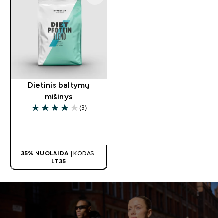
Dietinis baltymų
mišinys
(3)
4 out of 5 stars
GREITAS
PIRKIMAS
35% NUOLAIDA
| KODAS:
LT35