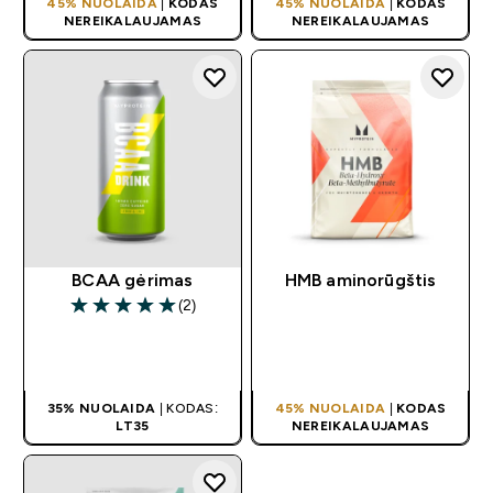
45% NUOLAIDA
|
KODAS
45% NUOLAIDA
|
KODAS
NEREIKALAUJAMAS
NEREIKALAUJAMAS
BCAA gėrimas
HMB aminorūgštis
(2)
5 out of 5 stars
GREITAS
APP EXCLUSIVE
PIRKIMAS
35% NUOLAIDA
| KODAS:
45% NUOLAIDA
|
KODAS
LT35
NEREIKALAUJAMAS