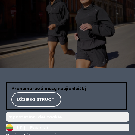
Prenumeruoti mūsų naujienlaiškį
UŽSIREGISTRUOTI
Impostazioni dei cookie
LT |
Pakeisti