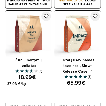
NEMOKAMAS PRISTATYMAS
45% NUOLAIDA
|
KODAS
NAUJIEMS KLIENTAMS NUO
NEREIKALAUJAMAS
40 €
| AKCIJA TAIKOMA
AUTOMATIŠKAI
Žirnių baltymų
Lėtai įsisavinamas
izoliatas
kazeinas „Slow-
(3)
Release Casein“
3.67 out of 5 stars
18.99€‎
(3)
5 out of 5 stars
65.99€‎
37,98 €‎/kg
GREITAS
GREITAS
PIRKIMAS
PIRKIMAS