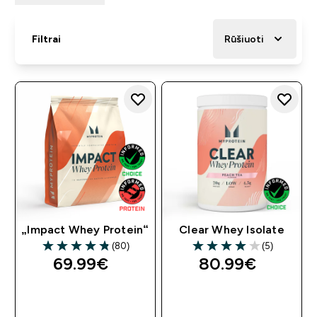
Filtrai
Rūšiuoti
„Impact Whey Protein“
Clear Whey Isolate
(80)
(5)
4.79 out of 5 stars
4 out of 5 stars
69.99€‎
80.99€‎
GREITAS
GREITAS
PIRKIMAS
PIRKIMAS