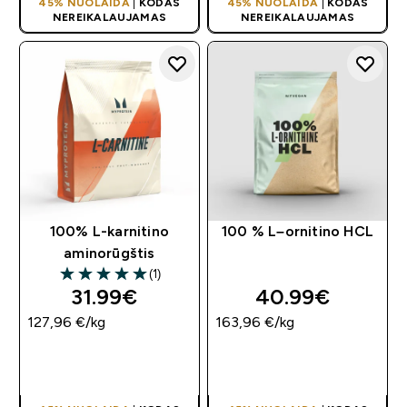
45% NUOLAIDA
|
KODAS
45% NUOLAIDA
|
KODAS
NEREIKALAUJAMAS
NEREIKALAUJAMAS
100% L-karnitino
100 % L–ornitino HCL
aminorūgštis
(1)
5 out of 5 stars
31.99€‎
40.99€‎
127,96 €‎/kg
163,96 €‎/kg
GREITAS
GREITAS
PIRKIMAS
PIRKIMAS