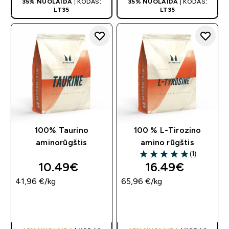
35% NUOLAIDA
| KODAS:
35% NUOLAIDA
| KODAS:
LT35
LT35
100% Taurino
100 % L-Tirozino
aminorūgštis
amino rūgštis
(1)
5 out of 5 stars
10.49€‎
16.49€‎
41,96 €‎/kg
65,96 €‎/kg
GREITAS
GREITAS
PIRKIMAS
PIRKIMAS