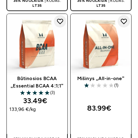
35% NUOLAIDA
| KODAS:
35% NUOLAIDA
| KODAS:
LT35
LT35
Būtinosios BCAA
Mišinys „All-in-one“
(1)
„Essential BCAA 4:1:1“
1 out of 5 stars
(3)
5 out of 5 stars
33.49€‎
83.99€‎
133,96 €‎/kg
GREITAS
GREITAS
PIRKIMAS
PIRKIMAS