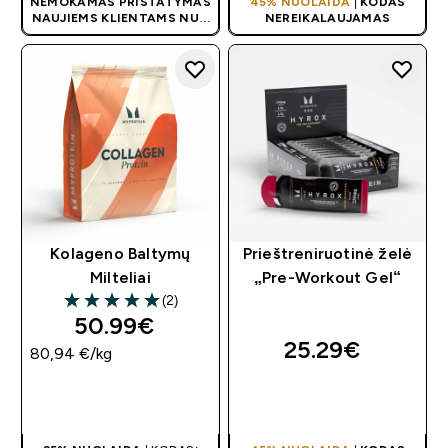
NEMOKAMAS PRISTATYMAS
45% NUOLAIDA
|
KODAS
NAUJIEMS KLIENTAMS NUO
NEREIKALAUJAMAS
40 €
| AKCIJA TAIKOMA
AUTOMATIŠKAI
Kolageno Baltymų
Prieštreniruotinė želė
Milteliai
„Pre-Workout Gel“
(2)
5 out of 5 stars
50.99€‎
25.29€‎
80,94 €‎/kg
GREITAS
GREITAS
PIRKIMAS
PIRKIMAS