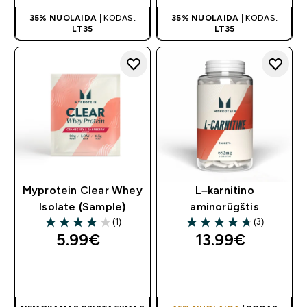
35% NUOLAIDA
| KODAS:
35% NUOLAIDA
| KODAS:
LT35
LT35
Myprotein Clear Whey
L–karnitino
Isolate (Sample)
aminorūgštis
(1)
(3)
4 out of 5 stars
4.67 out of 5 stars
5.99€‎
13.99€‎
GREITAS
GREITAS
PIRKIMAS
PIRKIMAS