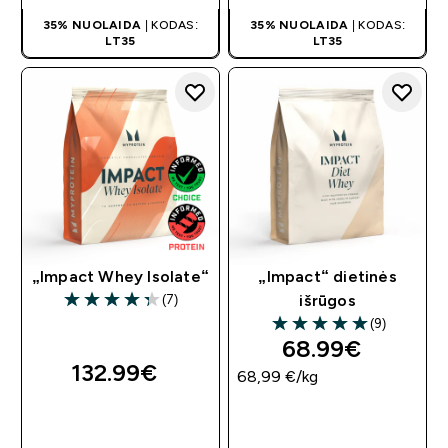
35% NUOLAIDA
| KODAS:
35% NUOLAIDA
| KODAS:
LT35
LT35
„Impact Whey Isolate“
„Impact“ dietinės
(7)
išrūgos
4.29 out of 5 stars
(9)
5 out of 5 stars
68.99€‎
132.99€‎
68,99 €‎/kg
GREITAS
GREITAS
PIRKIMAS
PIRKIMAS