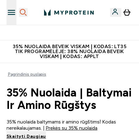
Papildų kokybė
35% NUOLAIDA BEVEIK VISKAM | KODAS: LT35
TIK PROGRAMĖLĖJE: 38% NUOLAIDA BEVEIK
VISKAM | KODAS: APPLT
Pagrindinis puslapis
35% Nuolaida | Baltymai
Ir Amino Rūgštys
35% nuolaida baltymams ir amino rūgštims! Kodas
nereikalaujamas. |
Prekės su 35% nuolaida
Skaityti Daugiau