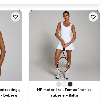
ontrastingų
MP moteriška „Tempo“ teniso
 - Debesų
suknelė – Balta