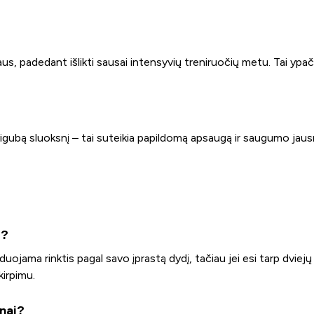
, padedant išlikti sausai intensyvių treniruočių metu. Tai ypač
 dvigubą sluoksnį – tai suteikia papildomą apsaugą ir saugumo ja
"?
duojama rinktis pagal savo įprastą dydį, tačiau jei esi tarp dviejų
kirpimu.
nai?