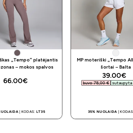
škas „Tempo“ platėjantis
MP moteriški „Tempo Al
zonas – mokos spalvos
šortai – Balta
discounte
39.00€‎
66.00€‎
buvo 78,00 €‎
sutaupyta 
GREITAS PIRKIMAS
GREITAS PIRKI
NUOLAIDA
| KODAS:
LT35
35% NUOLAIDA
| KODAS