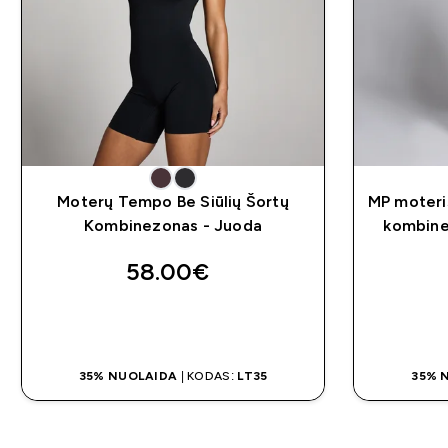
Moterų Tempo Be Siūlių Šortų
MP moteri
Kombinezonas - Juoda
kombine
58.00€‎
GREITAS PIRKIMAS
35% NUOLAIDA
| KODAS:
LT35
35% 