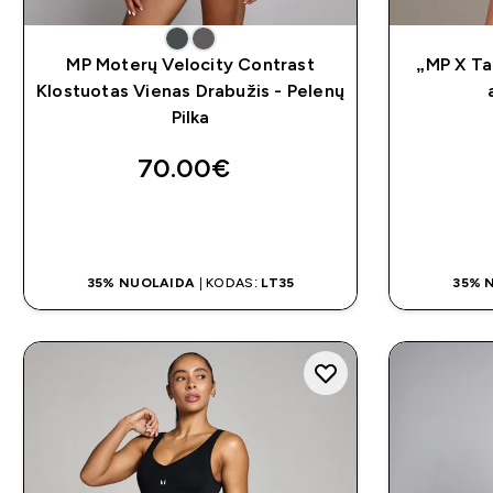
MP Moterų Velocity Contrast
„MP X Ta
Klostuotas Vienas Drabužis - Pelenų
Pilka
70.00€‎
GREITAS PIRKIMAS
35% NUOLAIDA
| KODAS:
LT35
35% 