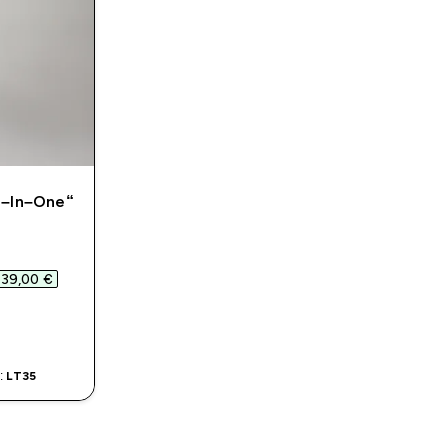
l–In–One“
d price
39,00 €‎
MAS
:
LT35