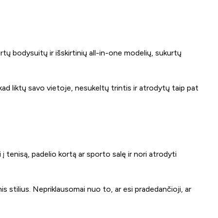
rtų bodysuitų ir išskirtinių all-in-one modelių, sukurtų
d liktų savo vietoje, nesukeltų trintis ir atrodytų taip pat
 į tenisą, padelio kortą ar sporto salę ir nori atrodyti
is stilius. Nepriklausomai nuo to, ar esi pradedančioji, ar