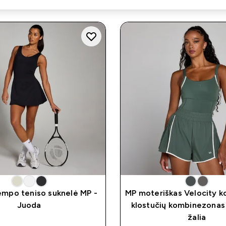
mpo teniso suknelė MP -
MP moteriškas Velocity k
Juoda
klostučių kombinezonas
žalia