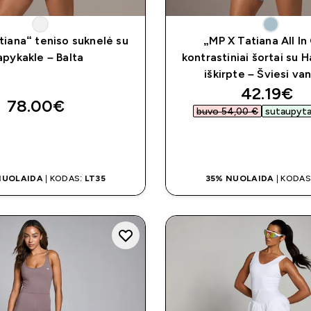
tiana“ teniso suknelė su
„MP X Tatiana All I
apykakle – Balta
kontrastiniai šortai su 
iškirpte – Šviesi va
discount
42.19€‎
78.00€‎
buvo 54,00 €‎
sutaupyta 
GREITAS PIRKIMAS
GREITAS PIRKI
NUOLAIDA
| KODAS:
LT35
35% NUOLAIDA
| KODAS