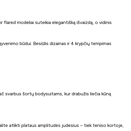
r flared modeliai suteikia elegantišką išvaizdą, o vidinis
 gyvenimo būdui. Besiūlis dizainas ir 4 krypčių tempimas
pač svarbus šortų bodysuitams, kur drabužis liečia kūną
te atlikti plataus amplitudės judesius – tiek teniso kortoje,