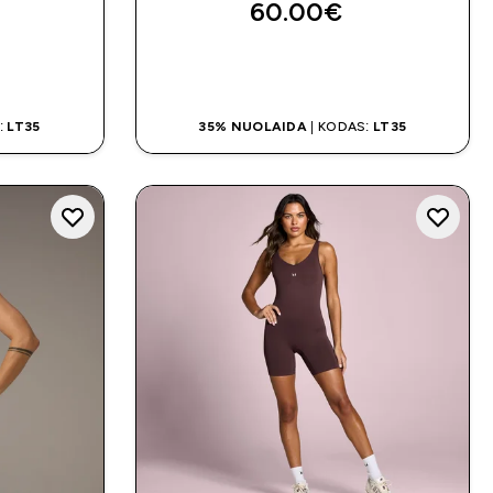
60.00€‎
MAS
GREITAS PIRKIMAS
:
LT35
35% NUOLAIDA
| KODAS:
LT35