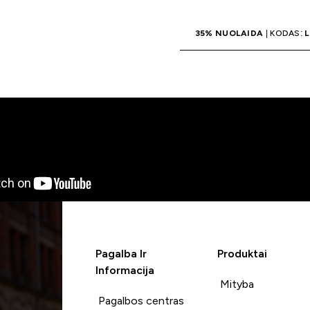
LAIDA
| KODAS:
LT35
35% NUOLAIDA
| KODAS:
L
Pagalba Ir
Produktai
Informacija
Mityba
Pagalbos centras