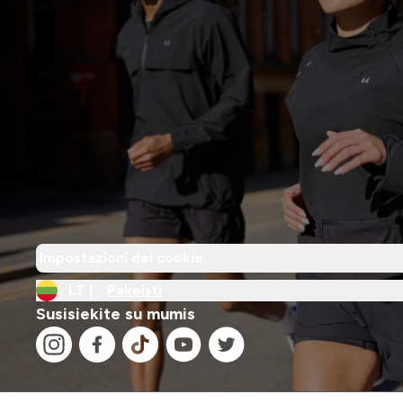
Impostazioni dei cookie
LT |
Pakeisti
Susisiekite su mumis