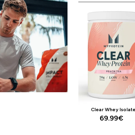
 Whey Protein“
Clear Whey Isolat
9.19€‎
69.99€‎
ITAS PIRKIMAS
GREITAS PIRKIM