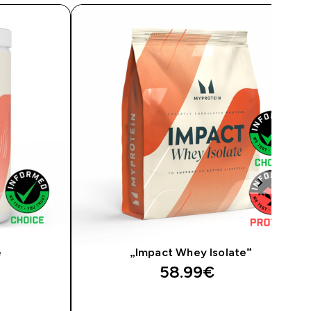
e
„Impact Whey Isolate“
58.99€‎
AS
GREITAS PIRKIMAS