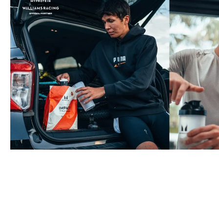
Clear“ Protein | Išrūgos ir kolagenas
„Impact
70.99€‎
1
GREITAS PIRKIMAS
GRE