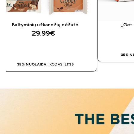
Baltyminių užkandžių dėžutė
„Get 
29.99€‎
G
GREITAS PIRKIMAS
35% N
35% NUOLAIDA
| KODAS:
LT35