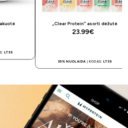
pakuotė
„Clear Protein“ asorti dėžutė
23.99€‎
IMAS
GREITAS PIRKIMAS
S:
LT35
35% NUOLAIDA
| KODAS:
LT35