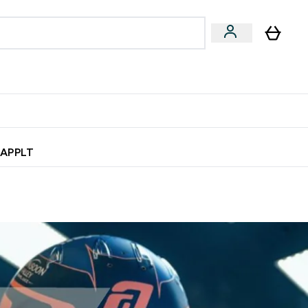
& užkandžiai
Veganiški produktai
nu
Enter Batonėliai, gėrimai & užkandžiai submenu
Enter Veganiški produktai s
⌄
⌄
0€ kredito?
Pagalbos Centras
 APPLT