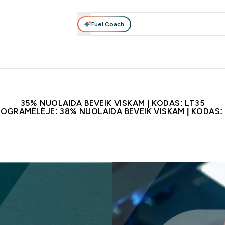
Fuel Coach
Maisto papildai
Apranga
Vitaminai
Batonėliai, gėrimai 
patarimai submenu
er Baltymai submenu
Enter Maisto papildai submenu
Enter Apranga submenu
Enter Vitaminai subme
⌄
⌄
⌄
leidus 60€
Papildų kokybė
Atsisiųskite programėlę
Norite 1
35% NUOLAIDA BEVEIK VISKAM | KODAS: LT35
ROGRAMĖLĖJE: 38% NUOLAIDA BEVEIK VISKAM | KODAS: