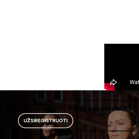
35% NUOLAIDA
| KODAS:
LT35
35% NUO
Prenumeruoti mūsų naujienlaiškį
UŽSIREGISTRUOTI