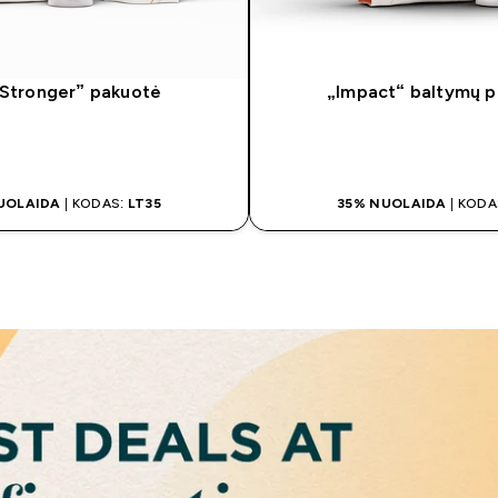
Stronger” pakuotė
„Impact“ baltymų 
REITAS PIRKIMAS
GREITAS PIRK
UOLAIDA
| KODAS:
LT35
35% NUOLAIDA
| KODA