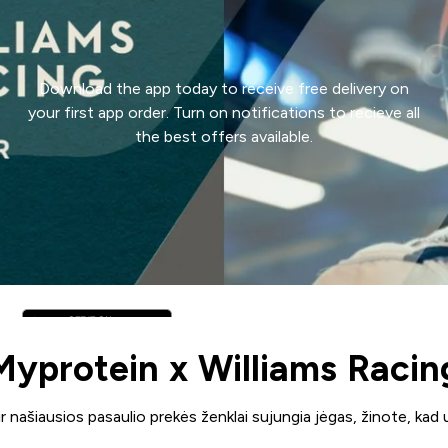
Download the app today to receive free delivery on
your first app order. Turn on notifications to recieve all
the best offers available.
Myprotein x Williams Racin
 ir našiausios pasaulio prekės ženklai sujungia jėgas, žinote, kad