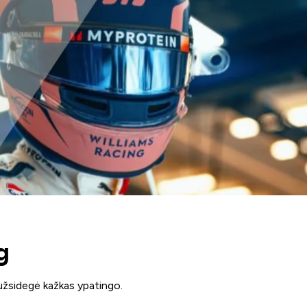
g
 užsidegė kažkas ypatingo.