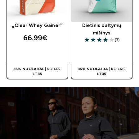
„Clear Whey Gainer“
Dietinis baltymų
mišinys
66.99€‎
(3)
4 out of 5 stars
GREITAS
GREITAS
PIRKIMAS
PIRKIMAS
35% NUOLAIDA
| KODAS:
35% NUOLAIDA
| KODAS:
LT35
LT35