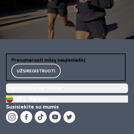
Prenumeruoti mūsų naujienlaiškį
UŽSIREGISTRUOTI
Impostazioni dei cookie
LT |
Pakeisti
Susisiekite su mumis