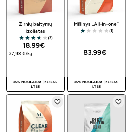
Žirnių baltymų
Mišinys „All-in-one“
(1)
izoliatas
1 out of 5 stars
(3)
3.67 out of 5 stars
18.99€‎
83.99€‎
37,98 €‎/kg
GREITAS
GREITAS
PIRKIMAS
PIRKIMAS
35% NUOLAIDA
| KODAS:
35% NUOLAIDA
| KODAS:
LT35
LT35