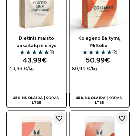
Dietinis maisto
Kolageno Baltymų
pakaitalų mišinys
Milteliai
(6)
(2)
5 out of 5 stars
5 out of 5 stars
43.99€‎
50.99€‎
43,99 €‎/kg
80,94 €‎/kg
GREITAS
GREITAS
PIRKIMAS
PIRKIMAS
35% NUOLAIDA
| KODAS:
35% NUOLAIDA
| KODAS:
LT35
LT35