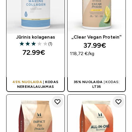
Jūrinis kolagenas
„Clear Vegan Protein“
37.99€‎
(1)
3 out of 5 stars
72.99€‎
118,72 €‎/kg
GREITAS
GREITAS
PIRKIMAS
PIRKIMAS
45% NUOLAIDA
|
KODAS
35% NUOLAIDA
| KODAS:
NEREIKALAUJAMAS
LT35