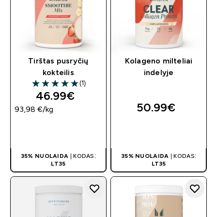
Tirštas pusryčių
Kolageno milteliai
kokteilis
indelyje
(1)
5 out of 5 stars
46.99€‎
50.99€‎
93,98 €‎/kg
GREITAS
GREITAS
PIRKIMAS
PIRKIMAS
35% NUOLAIDA
| KODAS:
35% NUOLAIDA
| KODAS:
LT35
LT35