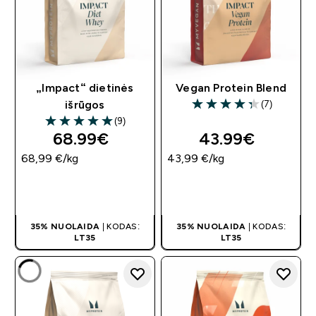
„Impact“ dietinės
Vegan Protein Blend
(7)
išrūgos
4.29 out of 5 stars
(9)
5 out of 5 stars
68.99€‎
43.99€‎
68,99 €‎/kg
43,99 €‎/kg
GREITAS
GREITAS
PIRKIMAS
PIRKIMAS
35% NUOLAIDA
| KODAS:
35% NUOLAIDA
| KODAS:
LT35
LT35