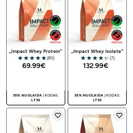
„Impact Whey Protein“
„Impact Whey Isolate“
(80)
(7)
4.79 out of 5 stars
4.29 out of 5 stars
69.99€‎
132.99€‎
GREITAS
GREITAS
PIRKIMAS
PIRKIMAS
35% NUOLAIDA
| KODAS:
35% NUOLAIDA
| KODAS:
LT35
LT35