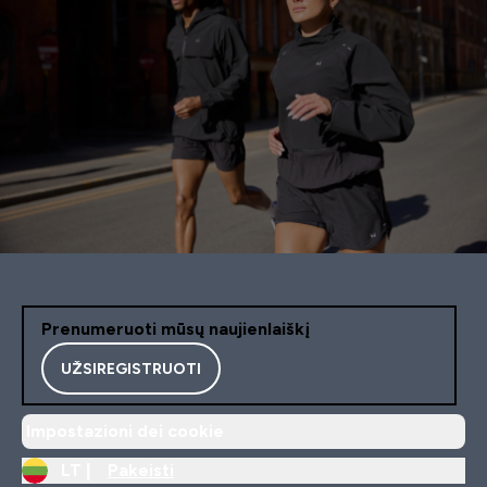
Prenumeruoti mūsų naujienlaiškį
UŽSIREGISTRUOTI
Impostazioni dei cookie
LT |
Pakeisti