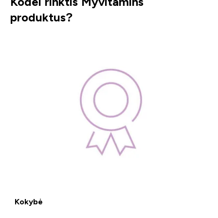
Kodėl rinktis Myvitamins
produktus?
Kokybė