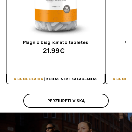
Magnio bisglicinato tabletės
Vit
21.99€‎
GREITAS PIRKIMAS
45% NUOLAIDA
|
KODAS NEREIKALAUJAMAS
45% NUO
PERŽIŪRĖTI VISKĄ