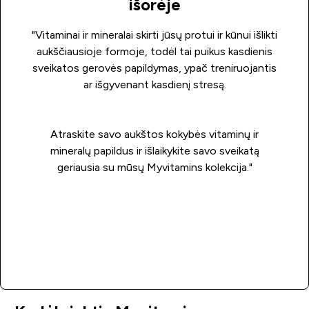
išorėje
"Vitaminai ir mineralai skirti jūsų protui ir kūnui išlikti
aukščiausioje formoje, todėl tai puikus kasdienis
sveikatos gerovės papildymas, ypač treniruojantis
ar išgyvenant kasdienį stresą.
Atraskite savo aukštos kokybės vitaminų ir
mineralų papildus ir išlaikykite savo sveikatą
geriausia su mūsų Myvitamins kolekcija."
Sužinokite daugiau