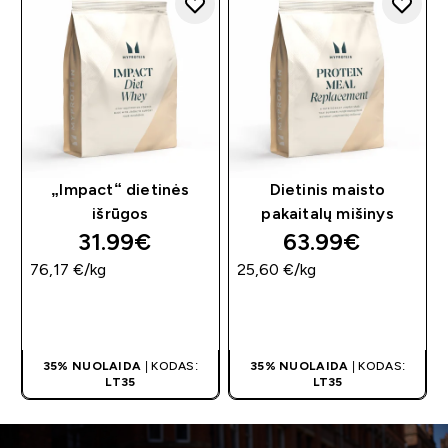
„Impact“ dietinės
Dietinis maisto
išrūgos
pakaitalų mišinys
31.99€‎
63.99€‎
76,17 €‎/kg
25,60 €‎/kg
GREITAS
GREITAS
PIRKIMAS
PIRKIMAS
35% NUOLAIDA
| KODAS:
35% NUOLAIDA
| KODAS:
LT35
LT35