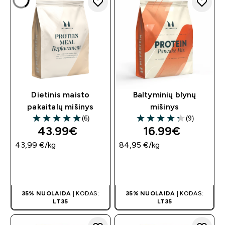
Dietinis maisto
Baltyminių blynų
pakaitalų mišinys
mišinys
(6)
(9)
5 out of 5 stars
4.33 out of 5 stars
43.99€‎
16.99€‎
43,99 €‎/kg
84,95 €‎/kg
GREITAS
GREITAS
PIRKIMAS
PIRKIMAS
35% NUOLAIDA
| KODAS:
35% NUOLAIDA
| KODAS:
LT35
LT35