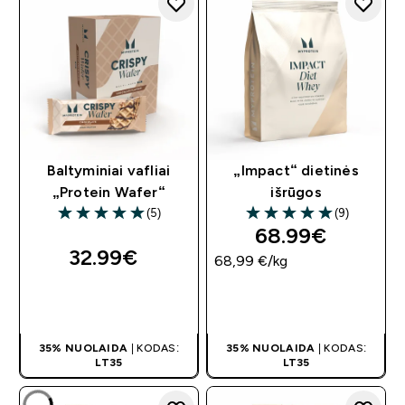
Baltyminiai vafliai
„Impact“ dietinės
„Protein Wafer“
išrūgos
(5)
(9)
5 out of 5 stars
5 out of 5 stars
68.99€‎
32.99€‎
68,99 €‎/kg
GREITAS
GREITAS
PIRKIMAS
PIRKIMAS
35% NUOLAIDA
| KODAS:
35% NUOLAIDA
| KODAS:
LT35
LT35