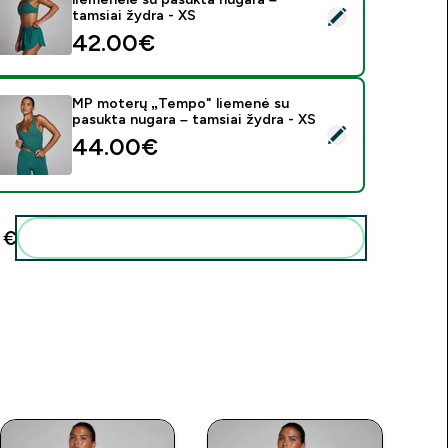
asirinkti šį produktą - MP moterų „Tempo" sportinė liemenėlė s
tamsiai žydra - XS
42.00€‎
MP moterų „Tempo" liemenė su
pasukta nugara – tamsiai žydra - XS
asirinkti šį produktą - MP moterų „Tempo" liemenė su pasukta n
44.00€‎
€‎
Pridėti šiuos produktus prie savo rutinos