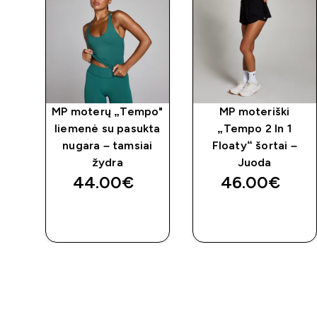
n 1
MP moterų „Tempo"
MP moteriški
 -
liemenė su pasukta
„Tempo 2 In 1
nugara – tamsiai
Floaty“ šortai –
žydra
Juoda
44.00€‎
46.00€‎
GREITAS
GREITAS
PIRKIMAS
PIRKIMAS