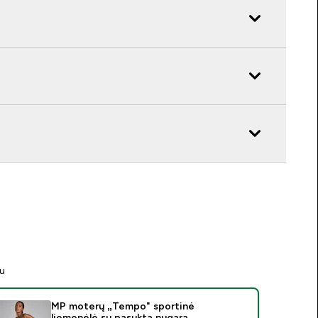
tu
MP moterų „Tempo" sportinė
liemenėlė su pasukta nugara –