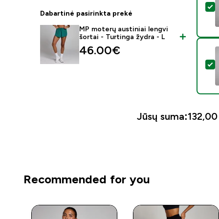
P
Dabartinė pasirinkta prekė
MP moterų austiniai lengvi
šortai - Turtinga žydra - L
46.00€‎
P
Jūsų suma:
132,00 
Recommended for you