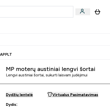
& užkandžiai
Veganiški produktai
nu
Enter Batonėliai, gėrimai & užkandžiai submenu
Enter Veganiški produktai s
⌄
⌄
0€ kredito?
Pagalbos Centras
 APPLT
MP moterų austiniai lengvi šortai
Lengvi austiniai šortai, sukurti laisvam judėjimui
Dydžių lentelė
Virtualus Pasimatavimas
Dydis: