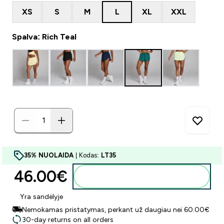
XS
S
M
L
XL
XXL
Spalva: Rich Teal
35% NUOLAIDA
| Kodas:
LT35
46.00€‎
Į krepšelį
Yra sandėlyje
Nemokamas pristatymas, perkant už daugiau nei 60.00€
30-day returns on all orders