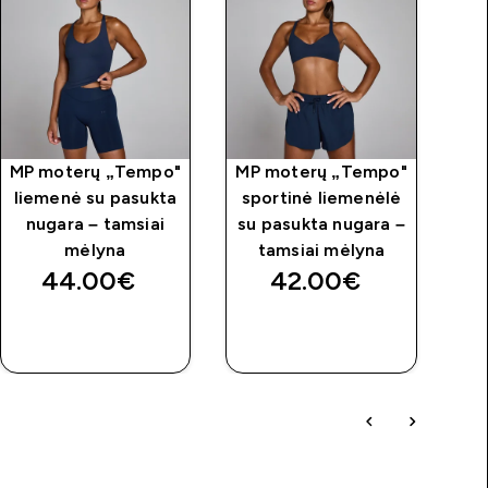
MP moterų „Tempo"
MP moterų „Tempo"
MP
liemenė su pasukta
sportinė liemenėlė
sp
nugara – tamsiai
su pasukta nugara –
su
mėlyna
tamsiai mėlyna
44.00€‎
42.00€‎
GREITAS
GREITAS
PIRKIMAS
PIRKIMAS