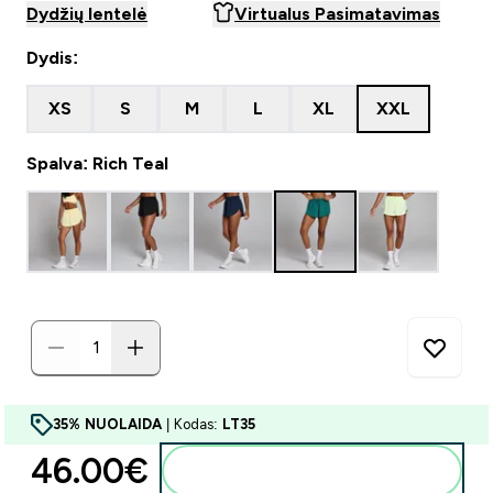
Dydžių lentelė
Virtualus Pasimatavimas
Dydis:
XS
S
M
L
XL
XXL
Spalva: Rich Teal
35% NUOLAIDA
| Kodas:
LT35
46.00€‎
Į krepšelį