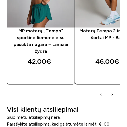
MP moterų „Tempo"
Moterų Tempo 2 in 1 
sportinė liemenėlė su
šortai MP - Balta
pasukta nugara – tamsiai
žydra
42.00€‎
46.00€‎
GREITAS PIRKIMAS
GREITAS PIRKIM
Visi klientų atsiliepimai
Šiuo metu atsiliepimų nėra.
Parašykite atsiliepimą, kad galėtumėte laimėti €100