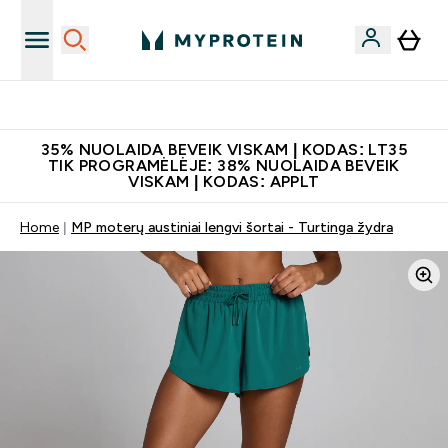
Papildų kokybė
35% NUOLAIDA BEVEIK VISKAM | KODAS: LT35
TIK PROGRAMĖLĖJE: 38% NUOLAIDA BEVEIK
VISKAM | KODAS: APPLT
Home
MP moterų austiniai lengvi šortai - Turtinga žydra