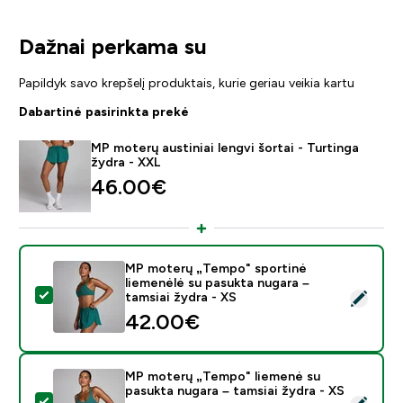
Dažnai perkama su
Papildyk savo krepšelį produktais, kurie geriau veikia kartu
Dabartinė pasirinkta prekė
MP moterų austiniai lengvi šortai - Turtinga
žydra - XXL
46.00€‎
MP moterų „Tempo" sportinė
liemenėlė su pasukta nugara –
Pasirinkti šį produktą - MP moterų „Tempo" sportinė li
tamsiai žydra - XS
42.00€‎
MP moterų „Tempo" liemenė su
pasukta nugara – tamsiai žydra - XS
Pasirinkti šį produktą - MP moterų „Tempo" liemenė su 