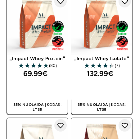
„Impact Whey Protein“
„Impact Whey Isolate“
(80)
(7)
4.79 out of 5 stars
4.29 out of 5 stars
69.99€‎
132.99€‎
GREITAS
GREITAS
PIRKIMAS
PIRKIMAS
35% NUOLAIDA
| KODAS:
35% NUOLAIDA
| KODAS:
LT35
LT35