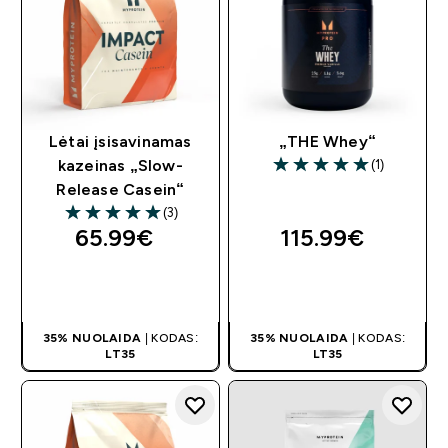
Lėtai įsisavinamas
„THE Whey“
(1)
kazeinas „Slow-
5 out of 5 stars
Release Casein“
(3)
5 out of 5 stars
65.99€‎
115.99€‎
GREITAS
GREITAS
PIRKIMAS
PIRKIMAS
35% NUOLAIDA
| KODAS:
35% NUOLAIDA
| KODAS:
LT35
LT35