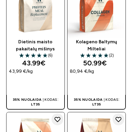
Dietinis maisto
Kolageno Baltymų
pakaitalų mišinys
Milteliai
(6)
(2)
5 out of 5 stars
5 out of 5 stars
43.99€‎
50.99€‎
43,99 €‎/kg
80,94 €‎/kg
GREITAS
GREITAS
PIRKIMAS
PIRKIMAS
35% NUOLAIDA
| KODAS:
35% NUOLAIDA
| KODAS:
LT35
LT35