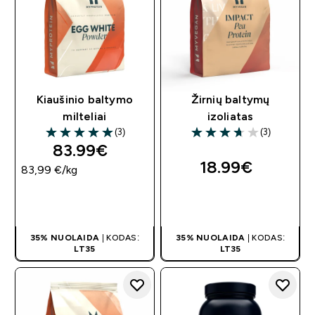
Kiaušinio baltymo
Žirnių baltymų
milteliai
izoliatas
(3)
(3)
5 out of 5 stars
3.67 out of 5 stars
83.99€‎
18.99€‎
83,99 €‎/kg
GREITAS
GREITAS
PIRKIMAS
PIRKIMAS
35% NUOLAIDA
| KODAS:
35% NUOLAIDA
| KODAS:
LT35
LT35