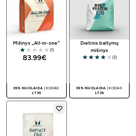
Mišinys „All-in-one“
Dietinis baltymų
(1)
mišinys
1 out of 5 stars
83.99€‎
(3)
4 out of 5 stars
GREITAS
GREITAS
PIRKIMAS
PIRKIMAS
35% NUOLAIDA
| KODAS:
35% NUOLAIDA
| KODAS:
LT35
LT35