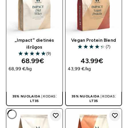
„Impact“ dietinės
Vegan Protein Blend
(7)
išrūgos
4.29 out of 5 stars
(9)
5 out of 5 stars
68.99€‎
43.99€‎
68,99 €‎/kg
43,99 €‎/kg
GREITAS
GREITAS
PIRKIMAS
PIRKIMAS
35% NUOLAIDA
| KODAS:
35% NUOLAIDA
| KODAS:
LT35
LT35