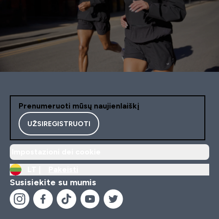
Prenumeruoti mūsų naujienlaiškį
UŽSIREGISTRUOTI
Impostazioni dei cookie
LT |
Pakeisti
Susisiekite su mumis