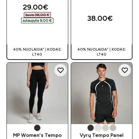
discounted price
29.00€‎
buvo 38,00 €‎
38.00€‎
sutaupyta 9,00 €‎
GREITAS
GREITAS
PIRKIMAS
PIRKIMAS
40% NUOLAIDA* | KODAS:
40% NUOLAIDA* | KODAS:
LT40
LT40
MP Women's Tempo
Vyrų Tempo Panel