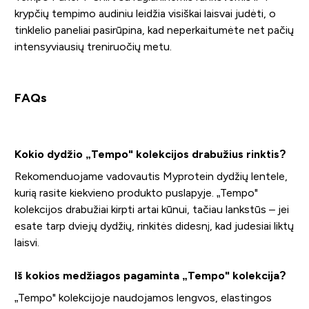
krypčių tempimo audiniu leidžia visiškai laisvai judėti, o
tinklelio paneliai pasirūpina, kad neperkaitumėte net pačių
intensyviausių treniruočių metu.
FAQs
Kokio dydžio „Tempo" kolekcijos drabužius rinktis?
Rekomenduojame vadovautis Myprotein dydžių lentele,
kurią rasite kiekvieno produkto puslapyje. „Tempo"
kolekcijos drabužiai kirpti artai kūnui, tačiau lankstūs – jei
esate tarp dviejų dydžių, rinkitės didesnį, kad judesiai liktų
laisvi.
Iš kokios medžiagos pagaminta „Tempo" kolekcija?
„Tempo" kolekcijoje naudojamos lengvos, elastingos