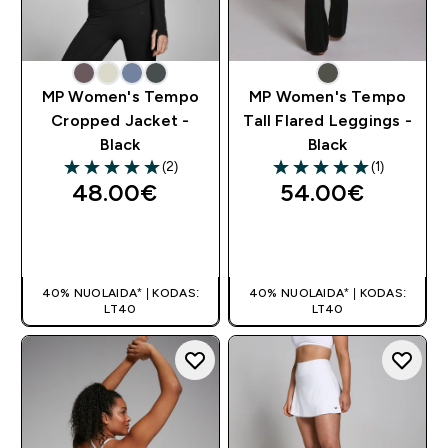
MP Women's Tempo
MP Women's Tempo
Cropped Jacket -
Tall Flared Leggings -
Black
Black
(2)
(1)
5 out of 5 stars
5 out of 5 stars
48.00€‎
54.00€‎
GREITAS
GREITAS
PIRKIMAS
PIRKIMAS
40% NUOLAIDA* | KODAS:
40% NUOLAIDA* | KODAS:
LT40
LT40