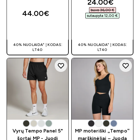
discounted pri
24.00€‎
buvo 36,00 €‎
44.00€‎
sutaupyta 12,00 €‎
GREITAS
GREITAS
PIRKIMAS
PIRKIMAS
40% NUOLAIDA* | KODAS:
40% NUOLAIDA* | KODAS:
LT40
LT40
Vyrų Tempo Panel 5"
MP moteriški „Tempo“
šortai MP - Juodi
marškinėliai – Juoda