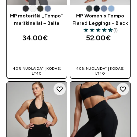
MP moteriški „Tempo“
MP Women's Tempo
marškinėliai – Balta
Flared Leggings - Black
(1)
5 out of 5 stars
34.00€‎
52.00€‎
GREITAS
GREITAS
PIRKIMAS
PIRKIMAS
40% NUOLAIDA* | KODAS:
40% NUOLAIDA* | KODAS:
LT40
LT40