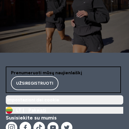
Prenumeruoti mūsų naujienlaiškį
UŽSIREGISTRUOTI
Impostazioni dei cookie
LT |
Pakeisti
Susisiekite su mumis