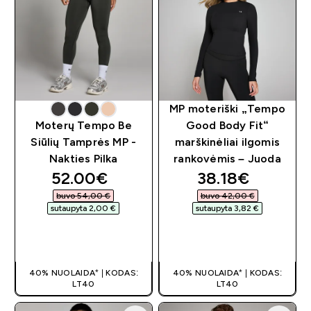
MP moteriški „Tempo
Moterų Tempo Be
Good Body Fit“
Siūlių Tamprės MP -
marškinėliai ilgomis
Nakties Pilka
rankovėmis – Juoda
discounted price
discounted pri
52.00€‎
38.18€‎
buvo 54,00 €‎
buvo 42,00 €‎
sutaupyta 2,00 €‎
sutaupyta 3,82 €‎
GREITAS
GREITAS
PIRKIMAS
PIRKIMAS
40% NUOLAIDA* | KODAS:
40% NUOLAIDA* | KODAS:
LT40
LT40