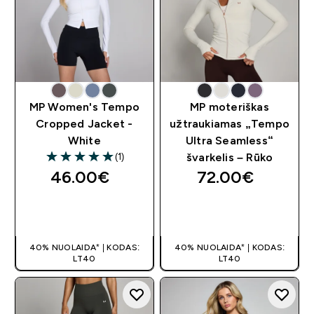
MP Women's Tempo
MP moteriškas
Cropped Jacket -
užtraukiamas „Tempo
White
Ultra Seamless“
(1)
švarkelis – Rūko
5 out of 5 stars
46.00€‎
72.00€‎
GREITAS
GREITAS
PIRKIMAS
PIRKIMAS
40% NUOLAIDA* | KODAS:
40% NUOLAIDA* | KODAS:
LT40
LT40