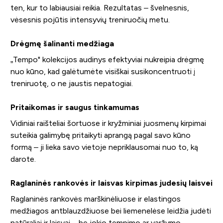
ten, kur to labiausiai reikia. Rezultatas – švelnesnis,
vėsesnis pojūtis intensyvių treniruočių metu.
Drėgmę šalinanti medžiaga
„Tempo" kolekcijos audinys efektyviai nukreipia drėgmę
nuo kūno, kad galėtumėte visiškai susikoncentruoti į
treniruotę, o ne jaustis nepatogiai.
Pritaikomas ir saugus tinkamumas
Vidiniai raišteliai šortuose ir kryžminiai juosmenų kirpimai
suteikia galimybę pritaikyti aprangą pagal savo kūno
formą – ji lieka savo vietoje nepriklausomai nuo to, ką
darote.
Raglaninės rankovės ir laisvas kirpimas judesių laisvei
Raglaninės rankovės marškinėliuose ir elastingos
medžiagos antblauzdžiuose bei liemenelėse leidžia judėti
natūraliai ir laisvai – be jokio tempimo ar varžymo.