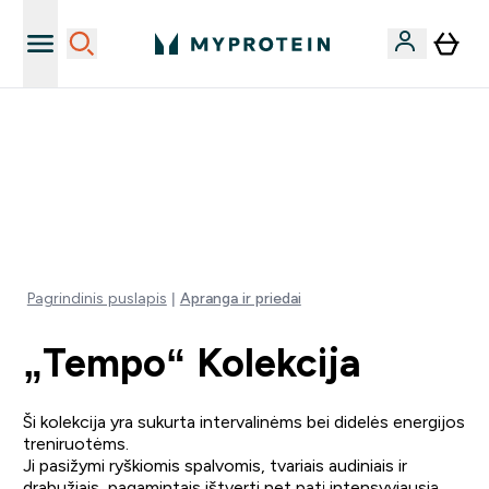
Atsisiųskite programėlę
NET 40% NUOLAIDA BEVEIK VISKAM | KODAS: LT40
NEMOKAMAS PRISTATYMAS IŠLEIDUS VIRŠ 35€
0 0
:
0 1
:
1 0
:
4 5
Days
Valandos
Minutės
Sekundės
Pagrindinis puslapis
Apranga ir priedai
„Tempo“ Kolekcija
Ši kolekcija yra sukurta intervalinėms bei didelės energijos
treniruotėms.
Ji pasižymi ryškiomis spalvomis, tvariais audiniais ir
drabužiais, pagamintais ištverti net patį intensyviausią