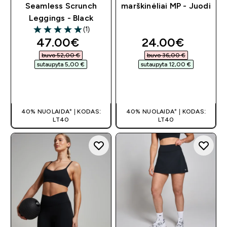
Seamless Scrunch
marškinėliai MP - Juodi
Leggings - Black
(1)
5 out of 5 stars
discounted price
discounted pri
47.00€‎
24.00€‎
buvo 52,00 €‎
buvo 36,00 €‎
sutaupyta 5,00 €‎
sutaupyta 12,00 €‎
GREITAS
GREITAS
PIRKIMAS
PIRKIMAS
40% NUOLAIDA* | KODAS:
40% NUOLAIDA* | KODAS:
LT40
LT40