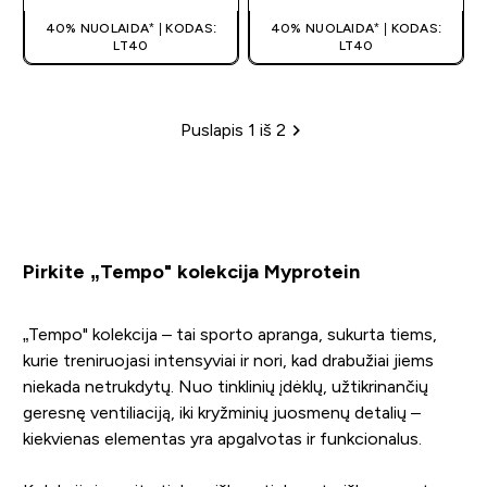
40% NUOLAIDA* | KODAS:
40% NUOLAIDA* | KODAS:
LT40
LT40
Puslapis 1 iš 2
Puslapių žymėjimas
Pirkite „Tempo" kolekcija Myprotein
„Tempo" kolekcija – tai sporto apranga, sukurta tiems,
kurie treniruojasi intensyviai ir nori, kad drabužiai jiems
niekada netrukdytų. Nuo tinklinių įdėklų, užtikrinančių
geresnę ventiliaciją, iki kryžminių juosmenų detalių –
kiekvienas elementas yra apgalvotas ir funkcionalus.