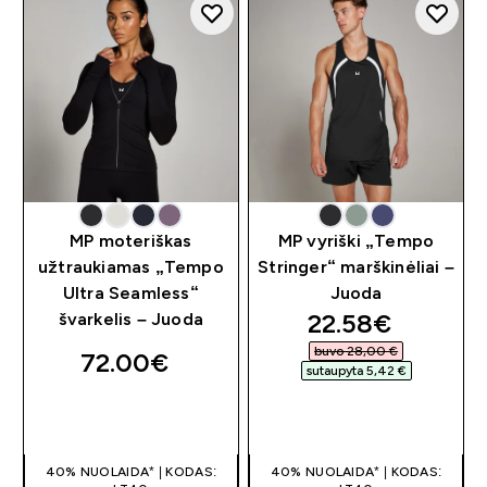
MP moteriškas
MP vyriški „Tempo
užtraukiamas „Tempo
Stringer“ marškinėliai –
Ultra Seamless“
Juoda
discounted pri
22.58€‎
švarkelis – Juoda
buvo 28,00 €‎
72.00€‎
sutaupyta 5,42 €‎
GREITAS
GREITAS
PIRKIMAS
PIRKIMAS
40% NUOLAIDA* | KODAS:
40% NUOLAIDA* | KODAS: