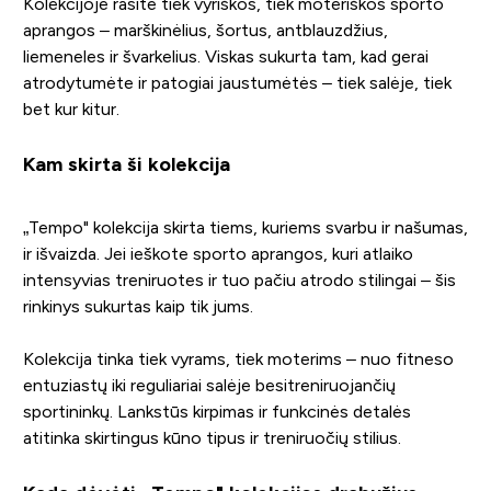
Kolekcijoje rasite tiek vyriškos, tiek moteriškos sporto
aprangos – marškinėlius, šortus, antblauzdžius,
liemeneles ir švarkelius. Viskas sukurta tam, kad gerai
atrodytumėte ir patogiai jaustumėtės – tiek salėje, tiek
bet kur kitur.
Kam skirta ši kolekcija
„Tempo" kolekcija skirta tiems, kuriems svarbu ir našumas,
ir išvaizda. Jei ieškote sporto aprangos, kuri atlaiko
intensyvias treniruotes ir tuo pačiu atrodo stilingai – šis
rinkinys sukurtas kaip tik jums.
Kolekcija tinka tiek vyrams, tiek moterims – nuo fitneso
entuziastų iki reguliariai salėje besitreniruojančių
sportininkų. Lankstūs kirpimas ir funkcinės detalės
atitinka skirtingus kūno tipus ir treniruočių stilius.