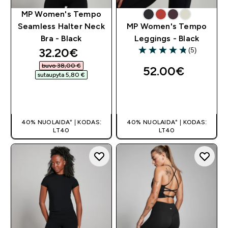
MP Women's Tempo
Seamless Halter Neck
MP Women's Tempo
Bra - Black
Leggings - Black
discounted price
32.20€‎
(5)
4.8 out of 5 stars
buvo 38,00 €‎
52.00€‎
sutaupyta 5,80 €‎
GREITAS
GREITAS
PIRKIMAS
PIRKIMAS
40% NUOLAIDA* | KODAS:
40% NUOLAIDA* | KODAS:
LT40
LT40