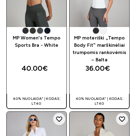
MP Women's Tempo
MP moteriški „Tempo
Sports Bra - White
Body Fit“ marškinėliai
trumpomis rankovėmis
– Balta
40.00€‎
36.00€‎
GREITAS
GREITAS
PIRKIMAS
PIRKIMAS
40% NUOLAIDA* | KODAS:
40% NUOLAIDA* | KODAS:
LT40
LT40