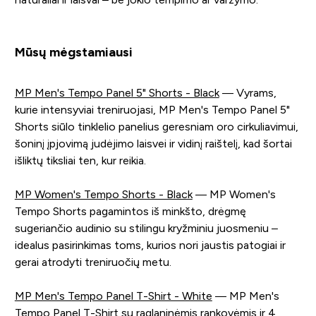
Mūsų mėgstamiausi
MP Men's Tempo Panel 5" Shorts - Black
— Vyrams,
kurie intensyviai treniruojasi, MP Men's Tempo Panel 5"
Shorts siūlo tinklelio panelius geresniam oro cirkuliavimui,
šoninį įpjovimą judėjimo laisvei ir vidinį raištelį, kad šortai
išliktų tiksliai ten, kur reikia.
MP Women's Tempo Shorts - Black
— MP Women's
Tempo Shorts pagamintos iš minkšto, drėgmę
sugeriančio audinio su stilingu kryžminiu juosmeniu –
idealus pasirinkimas toms, kurios nori jaustis patogiai ir
gerai atrodyti treniruočių metu.
MP Men's Tempo Panel T-Shirt - White
— MP Men's
Tempo Panel T-Shirt su raglaninėmis rankovėmis ir 4