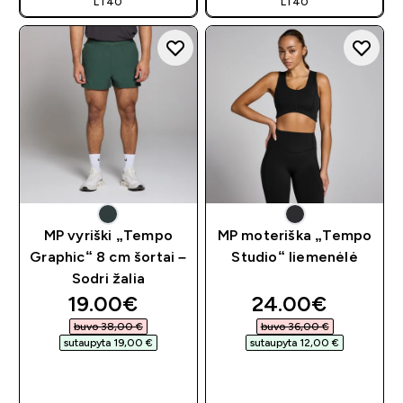
LT40
LT40
MP vyriški „Tempo
MP moteriška „Tempo
Graphic“ 8 cm šortai –
Studio“ liemenėlė
Sodri žalia
discounted price
discounted pri
19.00€‎
24.00€‎
buvo 38,00 €‎
buvo 36,00 €‎
sutaupyta 19,00 €‎
sutaupyta 12,00 €‎
GREITAS
GREITAS
PIRKIMAS
PIRKIMAS