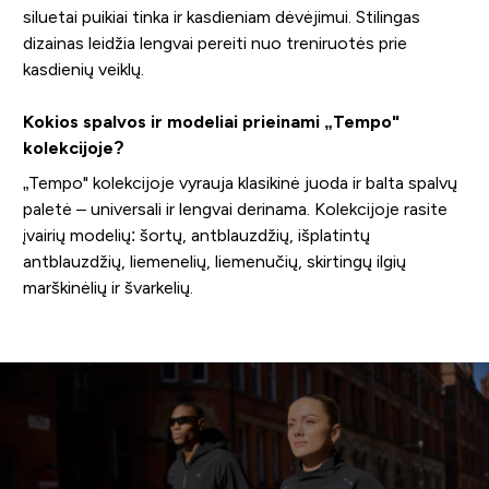
siluetai puikiai tinka ir kasdieniam dėvėjimui. Stilingas
dizainas leidžia lengvai pereiti nuo treniruotės prie
kasdienių veiklų.
Kokios spalvos ir modeliai prieinami „Tempo"
kolekcijoje?
„Tempo" kolekcijoje vyrauja klasikinė juoda ir balta spalvų
paletė – universali ir lengvai derinama. Kolekcijoje rasite
įvairių modelių: šortų, antblauzdžių, išplatintų
antblauzdžių, liemenelių, liemenučių, skirtingų ilgių
marškinėlių ir švarkelių.