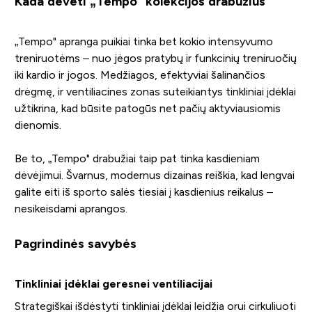
Kada dėvėti „Tempo" kolekcijos drabužius
„Tempo" apranga puikiai tinka bet kokio intensyvumo
treniruotėms – nuo jėgos pratybų ir funkcinių treniruočių
iki kardio ir jogos. Medžiagos, efektyviai šalinančios
drėgmę, ir ventiliacines zonas suteikiantys tinkliniai įdėklai
užtikrina, kad būsite patogūs net pačių aktyviausiomis
dienomis.
Be to, „Tempo" drabužiai taip pat tinka kasdieniam
dėvėjimui. Švarnus, modernus dizainas reiškia, kad lengvai
galite eiti iš sporto salės tiesiai į kasdienius reikalus –
nesikeisdami aprangos.
Pagrindinės savybės
Tinkliniai įdėklai geresnei ventiliacijai
Strategiškai išdėstyti tinkliniai įdėklai leidžia orui cirkuliuoti