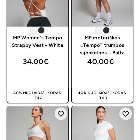
MP Women's Tempo
MP moteriškos
Strappy Vest - White
„Tempo“ trumpos
sijonkelnės – Balta
34.00€‎
40.00€‎
GREITAS
GREITAS
PIRKIMAS
PIRKIMAS
40% NUOLAIDA* | KODAS:
40% NUOLAIDA* | KODAS:
LT40
LT40