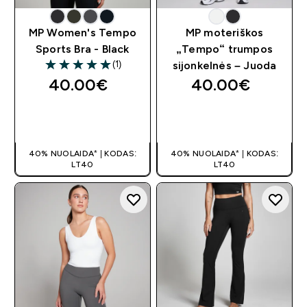
MP Women's Tempo
MP moteriškos
Sports Bra - Black
„Tempo“ trumpos
(1)
sijonkelnės – Juoda
5 out of 5 stars
40.00€‎
40.00€‎
GREITAS
GREITAS
PIRKIMAS
PIRKIMAS
40% NUOLAIDA* | KODAS:
40% NUOLAIDA* | KODAS:
LT40
LT40