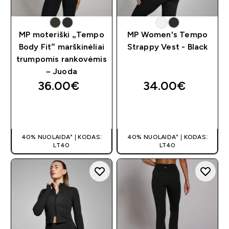
MP moteriški „Tempo
MP Women's Tempo
Body Fit“ marškinėliai
Strappy Vest - Black
trumpomis rankovėmis
– Juoda
36.00€‎
34.00€‎
GREITAS
GREITAS
PIRKIMAS
PIRKIMAS
40% NUOLAIDA* | KODAS:
40% NUOLAIDA* | KODAS:
LT40
LT40