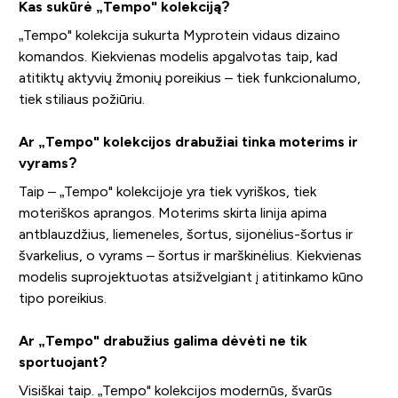
Kas sukūrė „Tempo" kolekciją?
„Tempo" kolekcija sukurta Myprotein vidaus dizaino
komandos. Kiekvienas modelis apgalvotas taip, kad
atitiktų aktyvių žmonių poreikius – tiek funkcionalumo,
tiek stiliaus požiūriu.
Ar „Tempo" kolekcijos drabužiai tinka moterims ir
vyrams?
Taip – „Tempo" kolekcijoje yra tiek vyriškos, tiek
moteriškos aprangos. Moterims skirta linija apima
antblauzdžius, liemeneles, šortus, sijonėlius-šortus ir
švarkelius, o vyrams – šortus ir marškinėlius. Kiekvienas
modelis suprojektuotas atsižvelgiant į atitinkamo kūno
tipo poreikius.
Ar „Tempo" drabužius galima dėvėti ne tik
sportuojant?
Visiškai taip. „Tempo" kolekcijos modernūs, švarūs