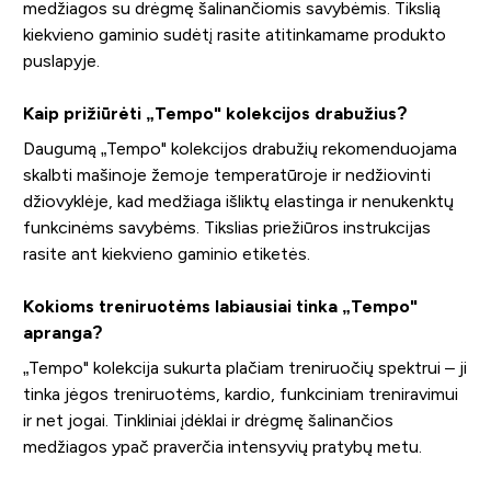
medžiagos su drėgmę šalinančiomis savybėmis. Tikslią
kiekvieno gaminio sudėtį rasite atitinkamame produkto
puslapyje.
Kaip prižiūrėti „Tempo" kolekcijos drabužius?
Daugumą „Tempo" kolekcijos drabužių rekomenduojama
skalbti mašinoje žemoje temperatūroje ir nedžiovinti
džiovyklėje, kad medžiaga išliktų elastinga ir nenukenktų
funkcinėms savybėms. Tikslias priežiūros instrukcijas
rasite ant kiekvieno gaminio etiketės.
Kokioms treniruotėms labiausiai tinka „Tempo"
apranga?
„Tempo" kolekcija sukurta plačiam treniruočių spektrui – ji
tinka jėgos treniruotėms, kardio, funkciniam treniravimui
ir net jogai. Tinkliniai įdėklai ir drėgmę šalinančios
medžiagos ypač praverčia intensyvių pratybų metu.