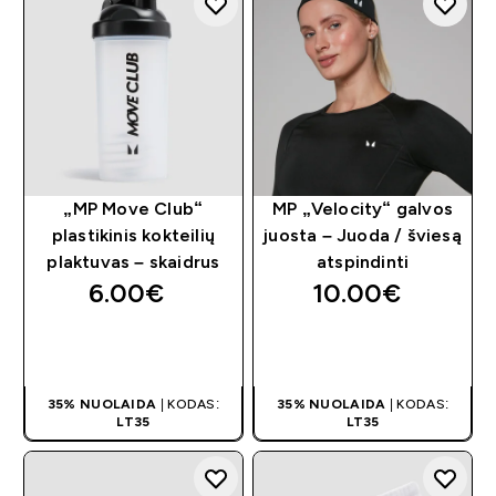
„MP Move Club“
MP „Velocity“ galvos
plastikinis kokteilių
juosta – Juoda / šviesą
plaktuvas – skaidrus
atspindinti
6.00€‎
10.00€‎
GREITAS
GREITAS
PIRKIMAS
PIRKIMAS
35% NUOLAIDA
| KODAS:
35% NUOLAIDA
| KODAS:
LT35
LT35