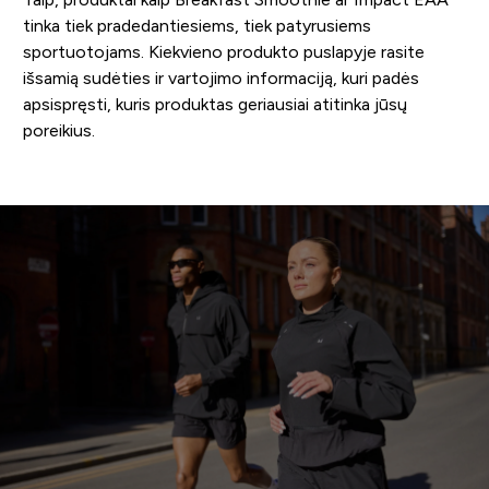
tinka tiek pradedantiesiems, tiek patyrusiems
sportuotojams. Kiekvieno produkto puslapyje rasite
išsamią sudėties ir vartojimo informaciją, kuri padės
apsispręsti, kuris produktas geriausiai atitinka jūsų
poreikius.