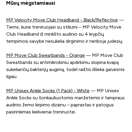
Mūsų mėgstamiausi
MP Velocity Move Club Headband - Black/Reflective
—
Tiems, kurie treniruojasi su stiliumi – MP Velocity Move
Club Headband iš minkšto audinio su 4 krypčių
tempimosi savybe nesukelia dirginimo ir neriboja judesių.
MP Move Club Sweatbands - Orange
— MP Move Club
Sweatbands su antimikrobiniu apdirbimu slopina kvapą
sukeliančių bakterijų augimą, todėl raištis išlieka gaivesnis
ilgiau.
MP Unisex Ankle Socks (1 Pack) - White
— MP Unisex
Ankle Socks su šonkauliuotomis manžetėmis ir tampraus
audinio žemo kirpimo dizainu – paprastas ir patogus
pasirinkimas kiekvienai treniruotei.