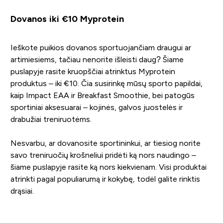
Dovanos iki €10 Myprotein
Ieškote puikios dovanos sportuojančiam draugui ar
artimiesiems, tačiau nenorite išleisti daug? Šiame
puslapyje rasite kruopščiai atrinktus Myprotein
produktus – iki €10. Čia susirinkę mūsų sporto papildai,
kaip Impact EAA ir Breakfast Smoothie, bei patogūs
sportiniai aksesuarai – kojinės, galvos juostelės ir
drabužiai treniruotėms.
Nesvarbu, ar dovanosite sportininkui, ar tiesiog norite
savo treniruočių krošneliui pridėti ką nors naudingo –
šiame puslapyje rasite ką nors kiekvienam. Visi produktai
atrinkti pagal populiarumą ir kokybę, todėl galite rinktis
drąsiai.