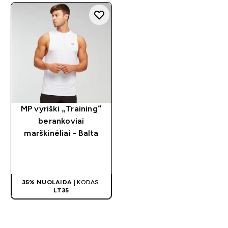
MP vyriški „Training“
berankoviai
marškinėliai - Balta
GREITAS
PIRKIMAS
35% NUOLAIDA
| KODAS:
LT35