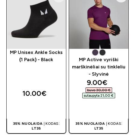
MP Unisex Ankle Socks
(1 Pack) - Black
MP Active vyriški
marškinėliai su tinkleliu
- Slyvinė
discounted pri
9.00€‎
buvo 30,00 €‎
10.00€‎
sutaupyta 21,00 €‎
GREITAS
GREITAS
PIRKIMAS
PIRKIMAS
35% NUOLAIDA
| KODAS:
35% NUOLAIDA
| KODAS:
LT35
LT35