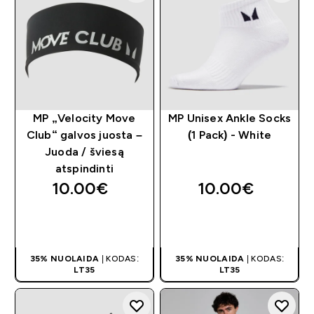
MP „Velocity Move
MP Unisex Ankle Socks
Club“ galvos juosta –
(1 Pack) - White
Juoda / šviesą
atspindinti
10.00€‎
10.00€‎
GREITAS
GREITAS
PIRKIMAS
PIRKIMAS
35% NUOLAIDA
| KODAS:
35% NUOLAIDA
| KODAS:
LT35
LT35