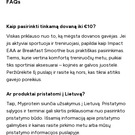
FAQs
Kaip pasirinkti tinkamą dovaną iki €10?
Viskas priklauso nuo to, ką mėgsta dovanos gavėjas. Jei
jis aktyviai sportuoja ir treniruojasi, papildai kaip Impact
EAA ar Breakfast Smoothie bus praktiškas pasirinkimas.
Tiems, kurie vertina komfortą treniruočių metu, puikiai
tiks sportiniai aksesuarai – kojinės ar galvos juostelė.
Peržiūrėkite šį puslapį ir rasite ką nors, kas tikrai atitiks
gavėjo poreikius.
Ar produktai pristatomi į Lietuvą?
Taip, Myprotein siunčia užsakymus į Lietuvą. Pristatymo
sąlygos ir terminai gali skirtis priklausomai nuo pasirinkto
pristatymo būdo. Išsamią informaciją apie pristatymo
galimybes ir kainas rasite pirkimo metu arba mūsų
pristatymo informacijos puslapyje.