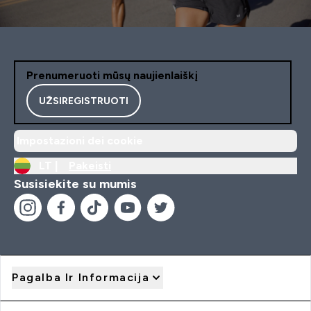
Prenumeruoti mūsų naujienlaiškį
UŽSIREGISTRUOTI
Impostazioni dei cookie
LT |
Pakeisti
Susisiekite su mumis
Pagalba Ir Informacija