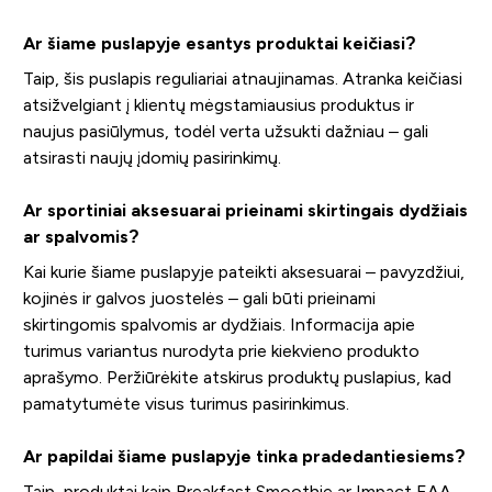
Ar šiame puslapyje esantys produktai keičiasi?
Taip, šis puslapis reguliariai atnaujinamas. Atranka keičiasi
atsižvelgiant į klientų mėgstamiausius produktus ir
naujus pasiūlymus, todėl verta užsukti dažniau – gali
atsirasti naujų įdomių pasirinkimų.
Ar sportiniai aksesuarai prieinami skirtingais dydžiais
ar spalvomis?
Kai kurie šiame puslapyje pateikti aksesuarai – pavyzdžiui,
kojinės ir galvos juostelės – gali būti prieinami
skirtingomis spalvomis ar dydžiais. Informacija apie
turimus variantus nurodyta prie kiekvieno produkto
aprašymo. Peržiūrėkite atskirus produktų puslapius, kad
pamatytumėte visus turimus pasirinkimus.
Ar papildai šiame puslapyje tinka pradedantiesiems?
Taip, produktai kaip Breakfast Smoothie ar Impact EAA