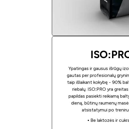
ISO:PR
Ypatingas ir gausus išrūgų izol
gautas per profesionalų gryni
taip išlaikant kokybę - 90% bal
riebalų. ISO:PRO yra greitas
papildas pasiekti reikiamą balt
dieną, būtinų raumenų masės
atsistatymui po trenir
• Be laktozės ir cukr