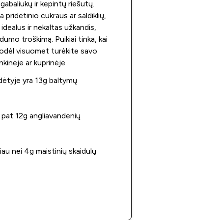
gabaliukų ir kepintų riešutų.
 pridėtinio cukraus ar saldiklių,
 idealus ir nekaltas užkandis,
dumo troškimą. Puikiai tinka, kai
odėl visuomet turėkite savo
nkinėje ar kuprinėje.
dėtyje yra 13g baltymų
p pat 12g angliavandenių
iau nei 4g maistinių skaidulų
Apsipirkti dabar