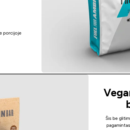
e porcijoje
Vegan
Šis be gliti
pagamintas 