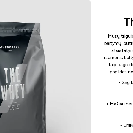
T
Mūsų triguba
baltymų, būti
atsistatym
raumenis balty
taip pagreit
papildas ne
• 25g 
• Mažiau nei
• Unik