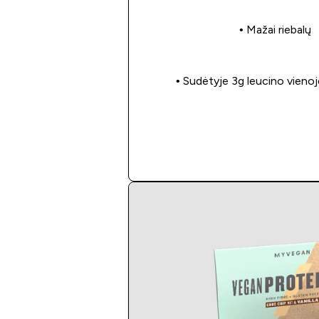
• Mažai riebalų
• Sudėtyje 3g leucino vienoj
Apsipirkti dabar