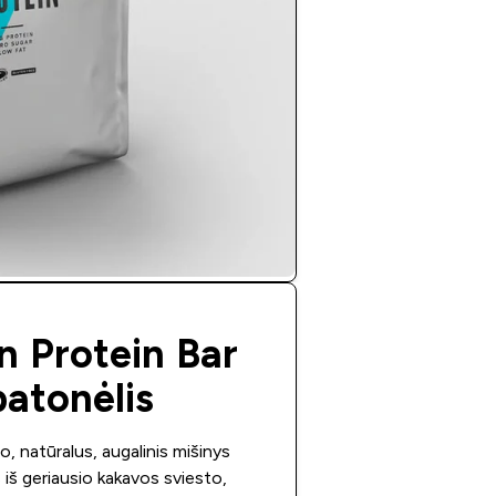
 Protein Bar
batonėlis
mo, natūralus, augalinis mišinys
iš geriausio kakavos sviesto,