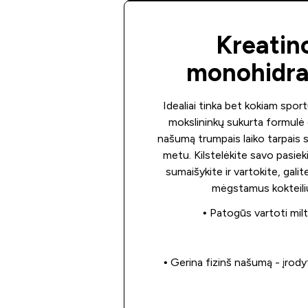
Kreatin
monohidra
Idealiai tinka bet kokiam spor
mokslininkų sukurta formulė g
našumą trumpais laiko tarpais 
metu. Kilstelėkite savo pasiek
sumaišykite ir vartokite, galite
mėgstamus kokteili
• Patogūs vartoti milt
• Gerina fizinš našumą - įrody