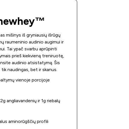
hewhey™
s mišinys iš gryniausių išrūgų
nų raumeninio audinio augimui ir
ui. Tai ypač svarbu aprūpinti
mais prieš kiekvieną treniruotę,
insite audinio atsistatymą. Šis
 tik naudingas, bet ir skanus.
baltymų vienoje porcijoje
 2g angliavandenių ir 1g riebalų
alus aminorūgščių profili