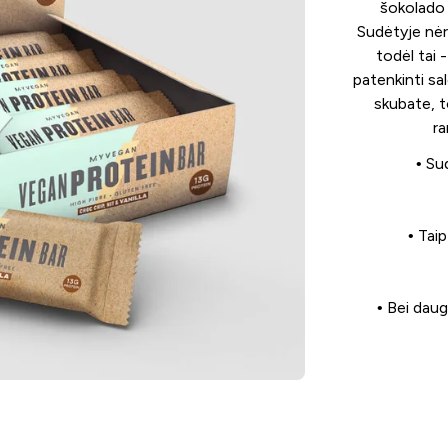
šokolado 
Sudėtyje nėra
todėl tai -
patenkinti sal
skubate, t
ra
• Su
• Tai
• Bei daug