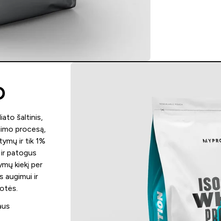
O
iato šaltinis,
nimo procesą,
tymų ir tik 1%
 ir patogus
ymų kiekį per
 augimui ir
uotės.
aus