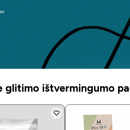
ais
e glitimo ištvermingumo pa