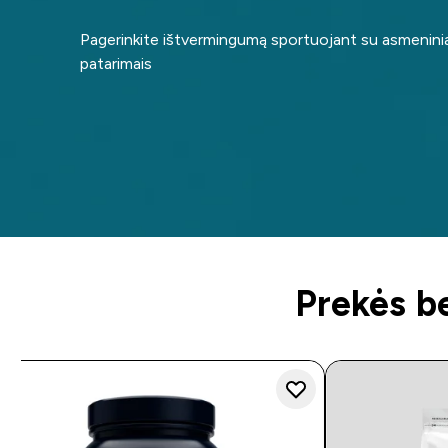
Pagerinkite ištvermingumą sportuojant su asmenini
patarimais
Prekės b