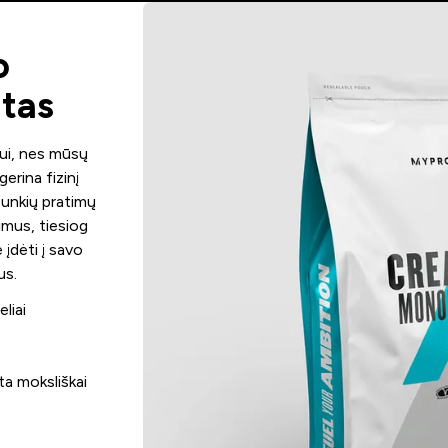
o
tas
tui, nes mūsų
erina fizinį
sunkių pratimų
imus, tiesiog
 įdėti į savo
us.
eliai
ta moksliškai