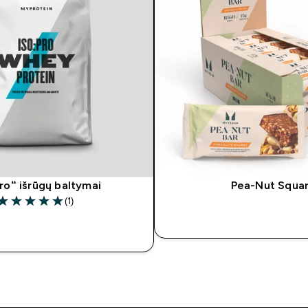
Pro“ išrūgų baltymai
Pea-Nut Squa
(1)
5 out of 5 stars
GREITAS PIRK
REITAS PIRKIMAS