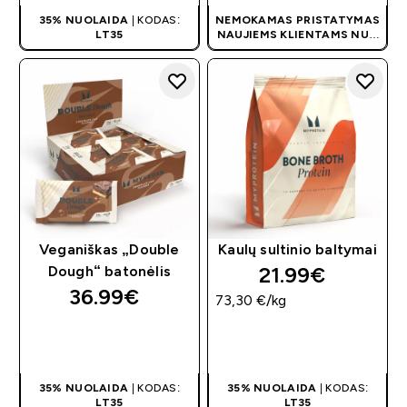
35% NUOLAIDA
| KODAS:
NEMOKAMAS PRISTATYMAS
LT35
NAUJIEMS KLIENTAMS NUO
40 €
| AKCIJA TAIKOMA
AUTOMATIŠKAI
Veganiškas „Double
Kaulų sultinio baltymai
21.99€‎
Dough“ batonėlis
36.99€‎
73,30 €‎/kg
GREITAS
GREITAS
PIRKIMAS
PIRKIMAS
35% NUOLAIDA
| KODAS:
35% NUOLAIDA
| KODAS:
LT35
LT35