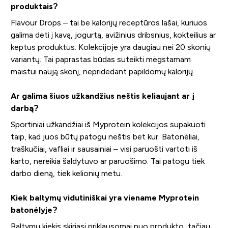
produktais?
Flavour Drops – tai be kalorijų receptūros lašai, kuriuos
galima dėti į kavą, jogurtą, avižinius dribsnius, kokteilius ar
keptus produktus. Kolekcijoje yra daugiau nei 20 skonių
variantų. Tai paprastas būdas suteikti mėgstamam
maistui naują skonį, nepridedant papildomų kalorijų.
Ar galima šiuos užkandžius neštis keliaujant ar į
darbą?
Sportiniai užkandžiai iš Myprotein kolekcijos supakuoti
taip, kad juos būtų patogu neštis bet kur. Batonėliai,
traškučiai, vafliai ir sausainiai – visi paruošti vartoti iš
karto, nereikia šaldytuvo ar paruošimo. Tai patogu tiek
darbo dieną, tiek kelionių metu.
Kiek baltymų vidutiniškai yra viename Myprotein
batonėlyje?
Baltymų kiekis skiriasi priklausomai nuo produkto, tačiau