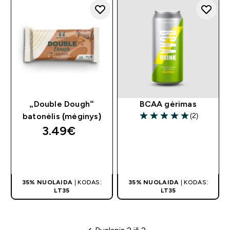
„Double Dough“
BCAA gėrimas
(2)
batonėlis (mėginys)
5 out of 5 stars
3.49€‎
GREITAS
GREITAS
PIRKIMAS
PIRKIMAS
35% NUOLAIDA
| KODAS:
35% NUOLAIDA
| KODAS:
LT35
LT35