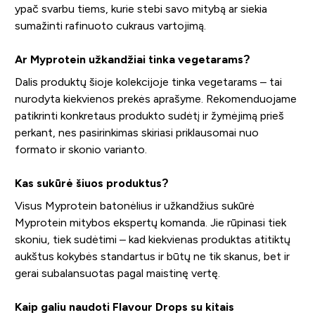
ypač svarbu tiems, kurie stebi savo mitybą ar siekia
sumažinti rafinuoto cukraus vartojimą.
Ar Myprotein užkandžiai tinka vegetarams?
Dalis produktų šioje kolekcijoje tinka vegetarams – tai
nurodyta kiekvienos prekės aprašyme. Rekomenduojame
patikrinti konkretaus produkto sudėtį ir žymėjimą prieš
perkant, nes pasirinkimas skiriasi priklausomai nuo
formato ir skonio varianto.
Kas sukūrė šiuos produktus?
Visus Myprotein batonėlius ir užkandžius sukūrė
Myprotein mitybos ekspertų komanda. Jie rūpinasi tiek
skoniu, tiek sudėtimi – kad kiekvienas produktas atitiktų
aukštus kokybės standartus ir būtų ne tik skanus, bet ir
gerai subalansuotas pagal maistinę vertę.
Kaip galiu naudoti Flavour Drops su kitais