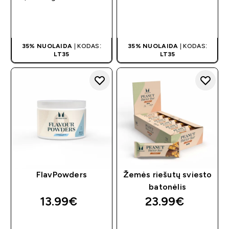
GREITAS
GREITAS
PIRKIMAS
PIRKIMAS
35% NUOLAIDA
| KODAS:
35% NUOLAIDA
| KODAS:
LT35
LT35
FlavPowders
Žemės riešutų sviesto
batonėlis
13.99€‎
23.99€‎
GREITAS
GREITAS