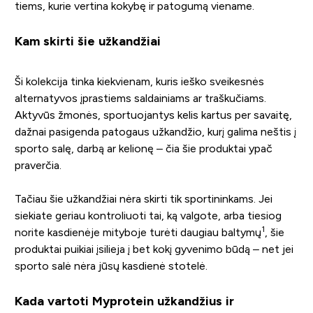
tiems, kurie vertina kokybę ir patogumą viename.
Kam skirti šie užkandžiai
Ši kolekcija tinka kiekvienam, kuris ieško sveikesnės
alternatyvos įprastiems saldainiams ar traškučiams.
Aktyvūs žmonės, sportuojantys kelis kartus per savaitę,
dažnai pasigenda patogaus užkandžio, kurį galima neštis į
sporto salę, darbą ar kelionę – čia šie produktai ypač
praverčia.
Tačiau šie užkandžiai nėra skirti tik sportininkams. Jei
siekiate geriau kontroliuoti tai, ką valgote, arba tiesiog
1
norite kasdienėje mityboje turėti daugiau baltymų
, šie
produktai puikiai įsilieja į bet kokį gyvenimo būdą – net jei
sporto salė nėra jūsų kasdienė stotelė.
Kada vartoti Myprotein užkandžius ir