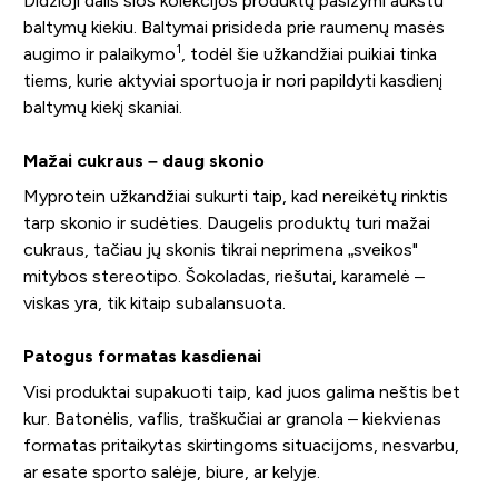
Didžioji dalis šios kolekcijos produktų pasižymi aukštu
baltymų kiekiu. Baltymai prisideda prie raumenų masės
1
augimo ir palaikymo
, todėl šie užkandžiai puikiai tinka
tiems, kurie aktyviai sportuoja ir nori papildyti kasdienį
baltymų kiekį skaniai.
Mažai cukraus – daug skonio
Myprotein užkandžiai sukurti taip, kad nereikėtų rinktis
tarp skonio ir sudėties. Daugelis produktų turi mažai
cukraus, tačiau jų skonis tikrai neprimena „sveikos"
mitybos stereotipo. Šokoladas, riešutai, karamelė –
viskas yra, tik kitaip subalansuota.
Patogus formatas kasdienai
Visi produktai supakuoti taip, kad juos galima neštis bet
kur. Batonėlis, vaflis, traškučiai ar granola – kiekvienas
formatas pritaikytas skirtingoms situacijoms, nesvarbu,
ar esate sporto salėje, biure, ar kelyje.