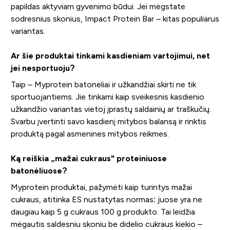
papildas aktyviam gyvenimo būdui. Jei mėgstate
sodresnius skonius, Impact Protein Bar – kitas populiarus
variantas.
Ar šie produktai tinkami kasdieniam vartojimui, net
jei nesportuoju?
Taip – Myprotein batonėliai ir užkandžiai skirti ne tik
sportuojantiems. Jie tinkami kaip sveikesnis kasdienio
užkandžio variantas vietoj įprastų saldainių ar traškučių.
Svarbu įvertinti savo kasdienį mitybos balansą ir rinktis
produktą pagal asmenines mitybos reikmes.
Ką reiškia „mažai cukraus" proteiniuose
batonėliuose?
Myprotein produktai, pažymėti kaip turintys mažai
cukraus, atitinka ES nustatytas normas: juose yra ne
daugiau kaip 5 g cukraus 100 g produkto. Tai leidžia
mėgautis saldesniu skoniu be didelio cukraus kiekio –