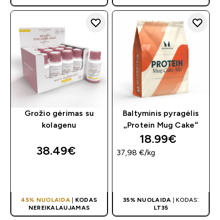
Grožio gėrimas su
Baltyminis pyragėlis
kolagenu
„Protein Mug Cake“
18.99€‎
38.49€‎
37,98 €‎/kg
GREITAS
GREITAS
PIRKIMAS
PIRKIMAS
45% NUOLAIDA
|
KODAS
35% NUOLAIDA
| KODAS:
NEREIKALAUJAMAS
LT35