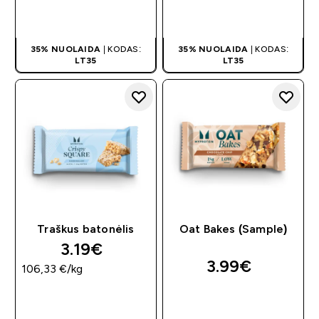
GREITAS
GREITAS
PIRKIMAS
PIRKIMAS
35% NUOLAIDA
| KODAS:
35% NUOLAIDA
| KODAS:
LT35
LT35
Traškus batonėlis
Oat Bakes (Sample)
3.19€‎
3.99€‎
106,33 €‎/kg
GREITAS
GREITAS
PIRKIMAS
PIRKIMAS