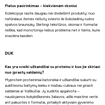
Platus pasirinkimas – kiekvienam skoniui
Kolekcijoje rasite daugiau nei dvidešimt produktų: nuo
natūralaus žemės riešutų sviesto iki šokoladinių rudos
spalvos brauniukų. Skirtingi tekstūros, skoniai ir formatai
reiškia, kad monotonija nebus problema net ir tiems, kurie
snackina kasdien.
DUK
Kas yra sveiki užkandžiai su proteinu ir kuo jie skiriasi
nuo įprastų saldainių?
Myprotein proteininiai batonėliai ir užkandžiai sukurti su
aukštesniu baltymų kiekiu ir mažiau cukraus nei įprasti
saldainiai ar traškučiai. Jų sudėtis apgalvota –
naudojamos kokybiškesnės žaliavos, aiški maistinė vertė
ant pakuotės ir formatai, pritaikyti aktyviam gyvenimo