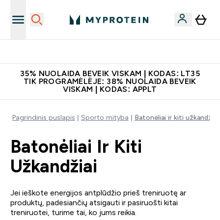
Atsisiųskite programėlę
35% NUOLAIDA BEVEIK VISKAM | KODAS: LT35
TIK PROGRAMĖLĖJE: 38% NUOLAIDA BEVEIK
VISKAM | KODAS: APPLT
Pagrindinis puslapis
Sporto mityba
Batonėliai ir kiti užkandžiai
Batonėliai Ir Kiti
Užkandžiai
Jei ieškote energijos antplūdžio prieš treniruotę ar
produktų, padėsiančių atsigauti ir pasiruošti kitai
treniruotei, turime tai, ko jums reikia.