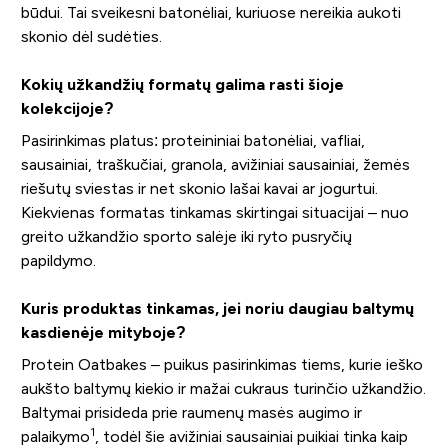
būdui. Tai sveikesni batonėliai, kuriuose nereikia aukoti
skonio dėl sudėties.
Kokių užkandžių formatų galima rasti šioje
kolekcijoje?
Pasirinkimas platus: proteininiai batonėliai, vafliai,
sausainiai, traškučiai, granola, avižiniai sausainiai, žemės
riešutų sviestas ir net skonio lašai kavai ar jogurtui.
Kiekvienas formatas tinkamas skirtingai situacijai – nuo
greito užkandžio sporto salėje iki ryto pusryčių
papildymo.
Kuris produktas tinkamas, jei noriu daugiau baltymų
kasdienėje mityboje?
Protein Oatbakes – puikus pasirinkimas tiems, kurie ieško
aukšto baltymų kiekio ir mažai cukraus turinčio užkandžio.
Baltymai prisideda prie raumenų masės augimo ir
1
palaikymo
, todėl šie avižiniai sausainiai puikiai tinka kaip