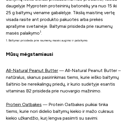
daugelyje Myprotein proteininių batonėlių yra nuo 15 iki
25 g baltymų viename gabalėlyje. Tikslią maistinę vertę
visada rasite ant produkto pakuotės arba prekės
aprašyme svetainėje. Baltymai prisideda prie raumenų
1
masės palaikymo
.
1. Baltymai prisideda prie raumenų masės augimo ir palaikymo.
Mūsų mėgstamiausi
All-Natural Peanut Butter
— All-Natural Peanut Butter –
natūralus, skanus pasirinkimas tiems, kurie ieško baltymų
šaltinio be nereikalingų priedų, ir kurio sudėtyje esantis
vitaminas B2 prisideda prie nuovargio mažinimo.
Protein Oatbakes
— Protein Oatbakes puikiai tinka
tiems, kurie nori didelio baltymų kiekio ir mažo cukraus
kiekio užkandžio, kurį lengva pasiimti su savimi.