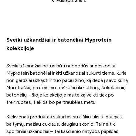
Puslapis 2 iš 2
Puslapių žymėjimas
Sveiki užkandžiai ir batonėliai Myprotein
kolekcijoje
Sveiki užkandžiai neturi būti nuobodūs ar beskoniai.
Myprotein batonėliai ir kiti užkandžiai sukurti tiems, kurie
nori gardžiai užkąsti ir tuo pačiu žino, ką deda į savo kūną.
Nuo traškių proteininių traškučių iki sultingų šokoladinių
batonėlių – šioje kolekcijoje rasite ką veikti tiek po
treniruotės, tiek darbo pertraukėlės metu.
Kiekvienas produktas sukurtas su aiškiu tikslu: daugiau
baltymų, mažiau cukraus, daugiau skonio. Tai ne tik
sportiniai užkandžiai – tai kasdienio mitybos papildas