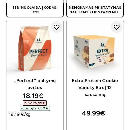
35% NUOLAIDA
| KODAS:
NEMOKAMAS PRISTATYMAS
LT35
NAUJIEMS KLIENTAMS NUO
40 €
| AKCIJA TAIKOMA
AUTOMATIŠKAI
„Perfect“ baltymų
Extra Protein Cookie
avižos
Variety Box | 12
discounted price
18.19€‎
sausainių
buvo 25,99 €‎
sutaupyta 7,80 €‎
49.99€‎
18,19 €‎/kg
GREITAS
GREITAS
PIRKIMAS
PIRKIMAS