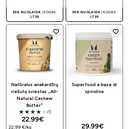
35% NUOLAIDA
| KODAS:
35% NUOLAIDA
| KODAS:
LT35
LT35
Natūralus anakardžių
Superfood a base di
riešutų sviestas „All-
spirulina
Natural Cashew
Butter“
(1)
4 out of 5 stars
22.99€‎
29.99€‎
22,99 €‎/kg