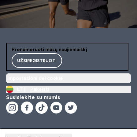
Prenumeruoti mūsų naujienlaiškį
UŽSIREGISTRUOTI
Impostazioni dei cookie
LT |
Pakeisti
Susisiekite su mumis