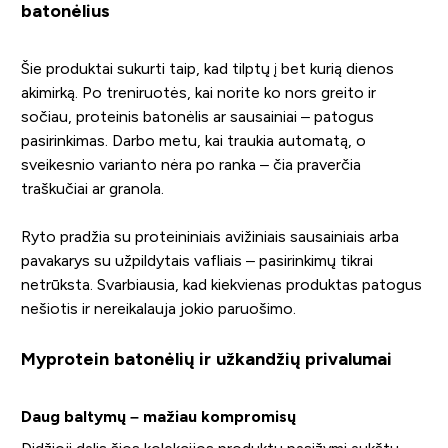
batonėlius
Šie produktai sukurti taip, kad tilptų į bet kurią dienos
akimirką. Po treniruotės, kai norite ko nors greito ir
sočiau, proteinis batonėlis ar sausainiai – patogus
pasirinkimas. Darbo metu, kai traukia automatą, o
sveikesnio varianto nėra po ranka – čia praverčia
traškučiai ar granola.
Ryto pradžia su proteininiais avižiniais sausainiais arba
pavakarys su užpildytais vafliais – pasirinkimų tikrai
netrūksta. Svarbiausia, kad kiekvienas produktas patogus
nešiotis ir nereikalauja jokio paruošimo.
Myprotein batonėlių ir užkandžių privalumai
Daug baltymų – mažiau kompromisų