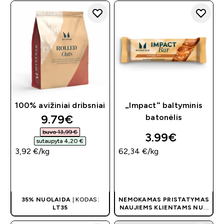
100% avižiniai dribsniai
„Impact“ baltyminis
discounted price
9.79€‎
batonėlis
buvo 13,99 €‎
3.99€‎
sutaupyta 4,20 €‎
3,92 €‎/kg
62,34 €‎/kg
GREITAS
GREITAS
PIRKIMAS
PIRKIMAS
35% NUOLAIDA
| KODAS:
NEMOKAMAS PRISTATYMAS
LT35
NAUJIEMS KLIENTAMS NUO
40 €
| AKCIJA TAIKOMA
AUTOMATIŠKAI