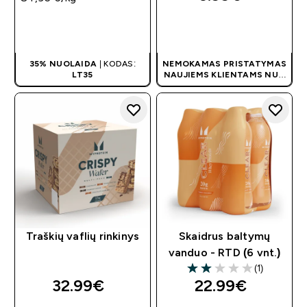
GREITAS
GREITAS
PIRKIMAS
PIRKIMAS
35% NUOLAIDA
| KODAS:
NEMOKAMAS PRISTATYMAS
LT35
NAUJIEMS KLIENTAMS NUO
40 €
| AKCIJA TAIKOMA
AUTOMATIŠKAI
Traškių vaflių rinkinys
Skaidrus baltymų
vanduo - RTD (6 vnt.)
(1)
2 out of 5 stars
32.99€‎
22.99€‎