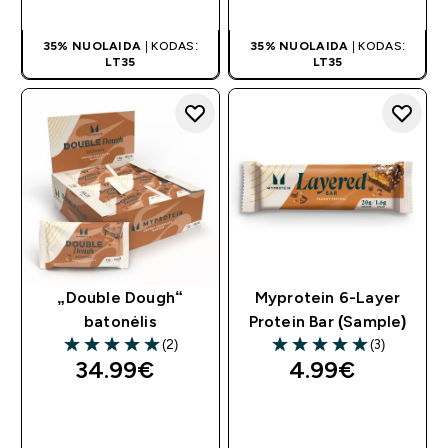
PIRKIMAS
PIRKIMAS
35% NUOLAIDA
| KODAS:
35% NUOLAIDA
| KODAS:
LT35
LT35
„Double Dough“
Myprotein 6-Layer
batonėlis
Protein Bar (Sample)
(2)
(3)
5 out of 5 stars
5 out of 5 stars
34.99€‎
4.99€‎
GREITAS
GREITAS
PIRKIMAS
PIRKIMAS