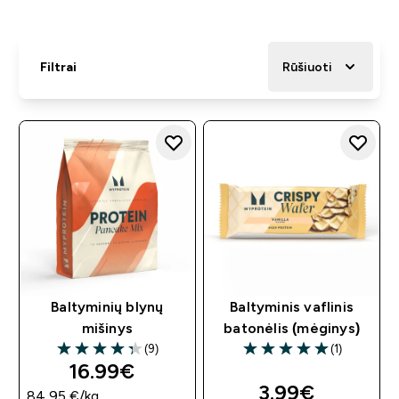
Filtrai
Rūšiuoti
Baltyminių blynų
Baltyminis vaflinis
mišinys
batonėlis (mėginys)
(9)
(1)
4.33 out of 5 stars
5 out of 5 stars
16.99€‎
3.99€‎
84,95 €‎/kg