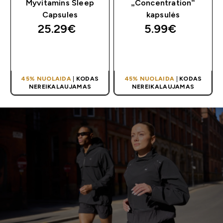
Myvitamins Sleep
„Concentration“
Capsules
kapsulės
25.29€‎
5.99€‎
GREITAS
GREITAS
PIRKIMAS
PIRKIMAS
45% NUOLAIDA
|
KODAS
45% NUOLAIDA
|
KODAS
NEREIKALAUJAMAS
NEREIKALAUJAMAS