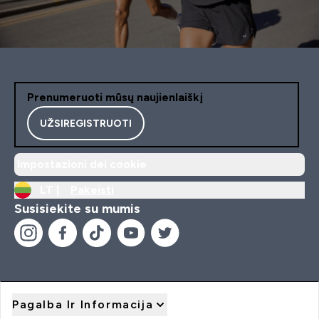
Prenumeruoti mūsų naujienlaiškį
UŽSIREGISTRUOTI
Impostazioni dei cookie
LT |
Pakeisti
Susisiekite su mumis
Pagalba Ir Informacija