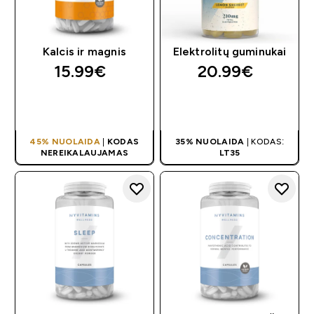
Kalcis ir magnis
Elektrolitų guminukai
15.99€‎
20.99€‎
GREITAS
GREITAS
PIRKIMAS
PIRKIMAS
45% NUOLAIDA
|
KODAS
35% NUOLAIDA
| KODAS:
NEREIKALAUJAMAS
LT35