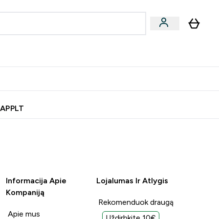
& užkandžiai
Veganiški produktai
nu
Enter Batonėliai, gėrimai & užkandžiai submenu
Enter Veganiški produktai s
⌄
⌄
0€ kredito?
Pagalbos Centras
 APPLT
Informacija Apie
Lojalumas Ir Atlygis
Kompaniją
Rekomenduok draugą
Apie mus
Uždirbkite 10€