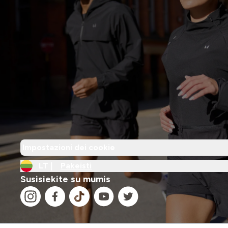
Impostazioni dei cookie
LT |
Pakeisti
Susisiekite su mumis