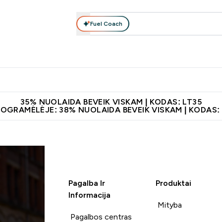
Fuel Coach
Maisto papildai
Apranga
Vitaminai
Batonėliai, gėrimai 
patarimai submenu
er Baltymai submenu
Enter Maisto papildai submenu
Enter Apranga submenu
Enter Vitaminai subme
⌄
⌄
⌄
leidus 60€
Papildų kokybė
Atsisiųskite programėlę
Norite 1
35% NUOLAIDA BEVEIK VISKAM | KODAS: LT35
ROGRAMĖLĖJE: 38% NUOLAIDA BEVEIK VISKAM | KODAS:
Pagalba Ir
Produktai
Informacija
Mityba
Pagalbos centras