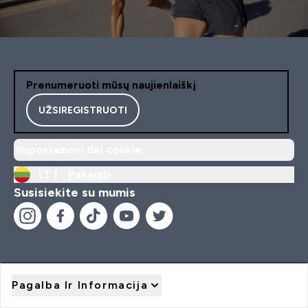
Prenumeruoti mūsų naujienlaiškį
UŽSIREGISTRUOTI
Impostazioni dei cookie
LT |
Pakeisti
Susisiekite su mumis
Pagalba Ir Informacija