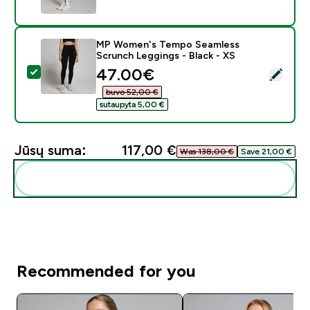
MP Women's Tempo Seamless
Scrunch Leggings - Black - XS
discounted price
47.00€‎
Pasirinkti šį produktą - MP Women's Tempo Seamless S
buvo 52,00 €‎
sutaupyta 5,00 €‎
Jūsų suma:
117,00 €‎
Was 138,00 €‎
Save 21,00 €‎
Pridėti šiuos produktus prie savo rutinos
Recommended for you