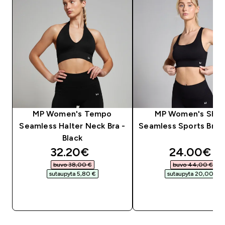
MP Women's Tempo
MP Women's Sha
Seamless Halter Neck Bra -
Seamless Sports Bra -
Black
discounted price
discounte
32.20€‎
24.00€‎
buvo 38,00 €‎
buvo 44,00 €‎
sutaupyta 5,80 €‎
sutaupyta 20,00 €‎
GREITAS PIRKIMAS
GREITAS PIRKIM