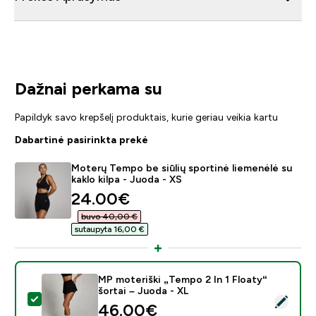
Dažnai perkama su
Papildyk savo krepšelį produktais, kurie geriau veikia kartu
Dabartinė pasirinkta prekė
Moterų Tempo be siūlių sportinė liemenėlė su
kaklo kilpa - Juoda - XS
discounted price
24.00€‎
buvo 40,00 €‎
sutaupyta 16,00 €‎
MP moteriški „Tempo 2 In 1 Floaty“
šortai – Juoda - XL
Pasirinkti šį produktą - MP moteriški „Tempo 2 In 1 Floa
46.00€‎