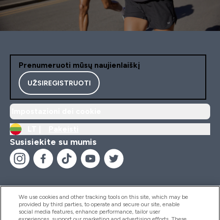
Prenumeruoti mūsų naujienlaiškį
UŽSIREGISTRUOTI
Impostazioni dei cookie
LT |
Pakeisti
Susisiekite su mumis
We use cookies and other tracking tools on this site, which may be
provided by third parties, to operate and secure our site, enable
Pagalba Ir Informacija
social media features, enhance performance, tailor user
experiences, support our marketing and advertising efforts. These