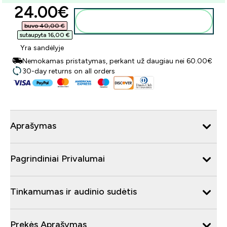
discounted price
24.00€‎
Į krepšelį
buvo 40,00 €‎
sutaupyta 16,00 €‎
Yra sandėlyje
Nemokamas pristatymas, perkant už daugiau nei 60.00€
30-day returns on all orders
Aprašymas
Pagrindiniai Privalumai
Tinkamumas ir audinio sudėtis
Prekės Aprašymas