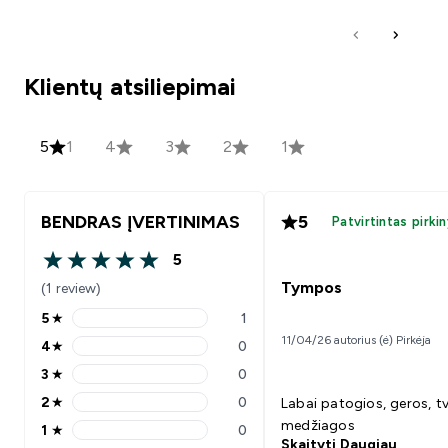
Klientų atsiliepimai
5
1
4
3
2
1
BENDRAS ĮVERTINIMAS
5
Patvirtintas pirki
5
5 out of 5 stars
Tympos
(1 review)
5
★
1
5 stars rating 1 reviews
11/04/26 autorius (ė) Pirkėja
4
★
0
4 stars rating 0 reviews
3
★
0
3 stars rating 0 reviews
2
★
0
Labai patogios, geros, tv
2 stars rating 0 reviews
medžiagos
1
★
0
1 stars rating 0 reviews
Skaityti Daugiau