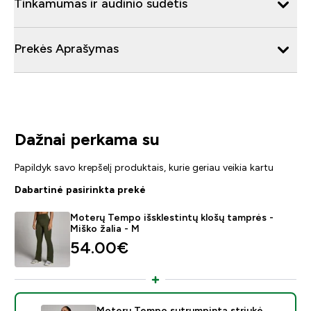
Tinkamumas ir audinio sudėtis
Prekės Aprašymas
Dažnai perkama su
Papildyk savo krepšelį produktais, kurie geriau veikia kartu
Dabartinė pasirinkta prekė
Moterų Tempo išsklestintų klošų tamprės -
Miško žalia - M
54.00€‎
Moterų Tempo sutrumpinta striukė