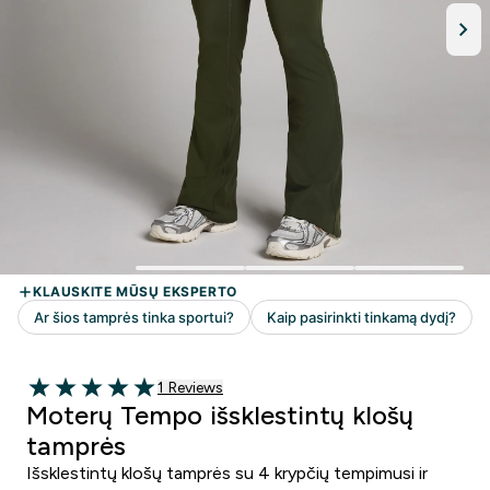
1 customer reviews
1 Reviews
5 out of 5 stars
Moterų Tempo išsklestintų klošų
tamprės
Išsklestintų klošų tamprės su 4 krypčių tempimusi ir