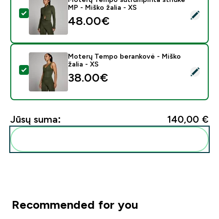
MP - Miško žalia - XS
Pasirinkti šį produktą - Moterų Tempo sutrumpinta stri
48.00€‎
Moterų Tempo berankovė - Miško
žalia - XS
Pasirinkti šį produktą - Moterų Tempo berankovė - Mišk
38.00€‎
Jūsų suma:
140,00 €‎
Pridėti šiuos produktus prie savo rutinos
Recommended for you