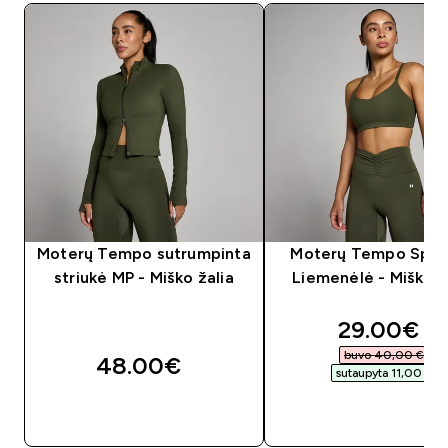
Moterų Tempo sutrumpinta
Moterų Tempo Spor
striukė MP - Miško žalia
Liemenėlė - Miško Ž
discounte
29.00€‎
buvo 40,00 €‎
48.00€‎
sutaupyta 11,00 €‎
GREITAS PIRKIMAS
GREITAS PIRKIM