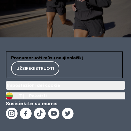
Prenumeruoti mūsų naujienlaiškį
UŽSIREGISTRUOTI
Impostazioni dei cookie
LT |
Pakeisti
Susisiekite su mumis