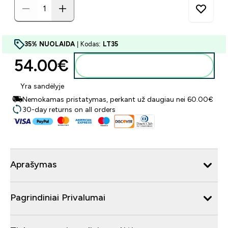
35% NUOLAIDA
| Kodas:
LT35
54.00€‎
Į krepšelį
Yra sandėlyje
Nemokamas pristatymas, perkant už daugiau nei 60.00€
30-day returns on all orders
Aprašymas
Pagrindiniai Privalumai