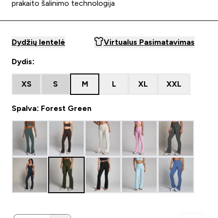
prakaito šalinimo technologija
Dydžių lentelė
Virtualus Pasimatavimas
Dydis:
XS
S
M
L
XL
XXL
Spalva: Forest Green