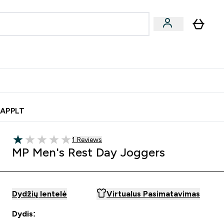
& užkandžiai
Veganiški produktai
nu
Enter Batonėliai, gėrimai & užkandžiai submenu
Enter Veganiški produktai s
⌄
⌄
0€ kredito?
Pagalbos Centras
 APPLT
1 customer reviews
1 Reviews
1 out of 5 stars
MP Men's Rest Day Joggers
Dydžių lentelė
Virtualus Pasimatavimas
Dydis: