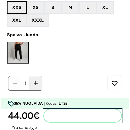
XXS
XS
S
M
L
XL
XXL
XXXL
Spalva: Juoda
35% NUOLAIDA
| Kodas:
LT35
44.00€‎
Į krepšelį
Yra sandėlyje