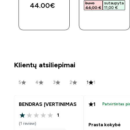
buvo
sutaupyta
44.00€‎
44,00 €‎
11,00 €‎
GREITAS
GREITAS
PIRKIMAS
PIRKIMAS
Klientų atsiliepimai
5
4
3
2
1
1
BENDRAS ĮVERTINIMAS
1
Patvirtintas pi
1
1 out of 5 stars
(1 review)
Prasta kokybė