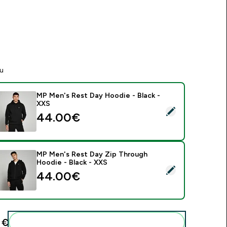
tu
MP Men's Rest Day Hoodie - Black -
XXS
asirinkti šį produktą - MP Men's Rest Day Hoodie - Black - XXS
44.00€‎
MP Men's Rest Day Zip Through
Hoodie - Black - XXS
asirinkti šį produktą - MP Men's Rest Day Zip Through Hoodie 
44.00€‎
€‎
Pridėti šiuos produktus prie savo rutinos