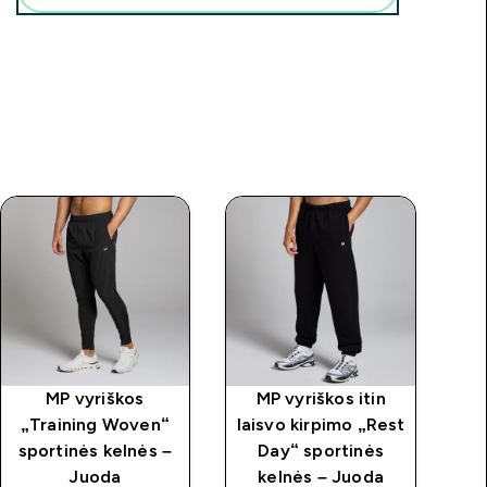
MP vyriškos
MP vyriškos itin
MP
„Training Woven“
laisvo kirpimo „Rest
sportinės kelnės –
Day“ sportinės
price
Juoda
kelnės – Juoda