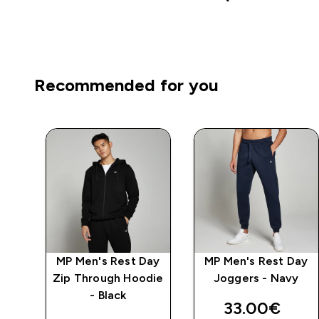
Recommended for you
ng
MP Men's Rest Day
MP Men's Rest Day
k
Zip Through Hoodie
Joggers - Navy
- Black
discounted 
33.00€‎