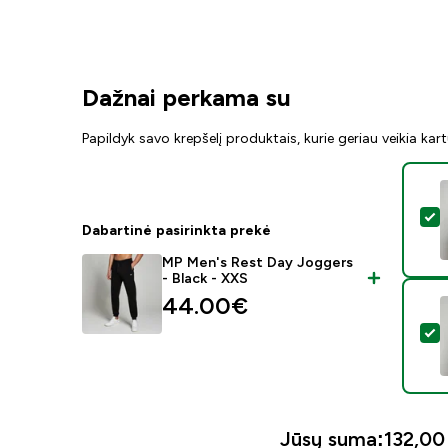
Dažnai perkama su
Papildyk savo krepšelį produktais, kurie geriau veikia kar
P
Dabartinė pasirinkta prekė
MP Men's Rest Day Joggers
- Black - XXS
44.00€‎
P
Jūsų suma:
132,00 