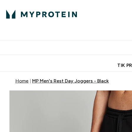
Ekspertų patarimai
Baltymai
Enter Ekspertų 
Ent
⌄
⌄
Nemokamas pristatymas, iš
TIK P
Home
MP Men's Rest Day Joggers - Black