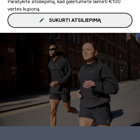
Parašykite atsiliepimą, kad galėtumėte laimėti €100
vertės kuponą.
SUKURTI ATSILIEPIMĄ