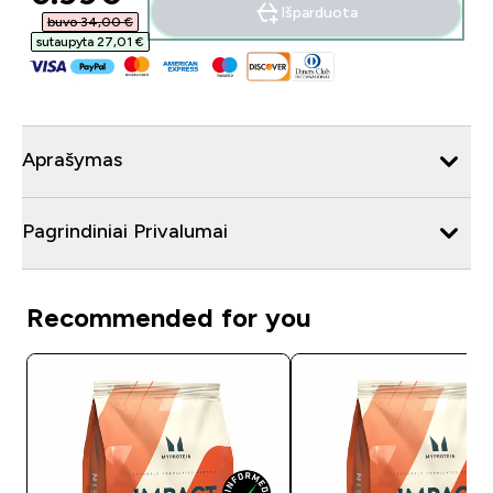
Išparduota
buvo 34,00 €‎
sutaupyta 27,01 €‎
Aprašymas
Pagrindiniai Privalumai
Recommended for you