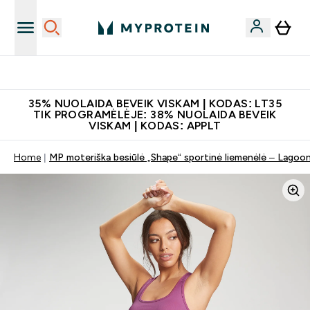
Papildų kokybė
35% NUOLAIDA BEVEIK VISKAM | KODAS: LT35
TIK PROGRAMĖLĖJE: 38% NUOLAIDA BEVEIK
VISKAM | KODAS: APPLT
Home
MP moteriška besiūlė „Shape“ sportinė liemenėlė – Lagoo