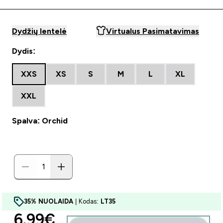
Dydžių lentelė
Virtualus Pasimatavimas
Dydis:
XXS
XS
S
M
L
XL
XXL
Spalva: Orchid
35% NUOLAIDA
| Kodas:
LT35
discounted price
6.99€‎