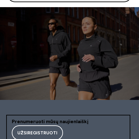
Prenumeruoti mūsų naujienlaiškį
UŽSIREGISTRUOTI