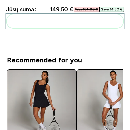
Jūsų suma:
149,50 €‎
Was 164,00 €‎
Save 14,50 €‎
Pridėti šiuos produktus prie savo rutinos
Recommended for you