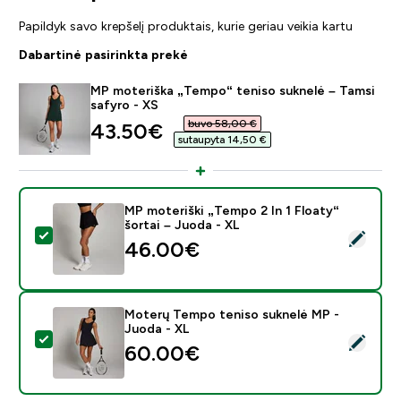
Papildyk savo krepšelį produktais, kurie geriau veikia kartu
Dabartinė pasirinkta prekė
MP moteriška „Tempo“ teniso suknelė – Tamsi
safyro - XS
buvo 58,00 €‎
discounted price
43.50€‎
sutaupyta 14,50 €‎
MP moteriški „Tempo 2 In 1 Floaty“
šortai – Juoda - XL
Pasirinkti šį produktą - MP moteriški „Tempo 2 In 1 Floa
46.00€‎
Moterų Tempo teniso suknelė MP -
Juoda - XL
Pasirinkti šį produktą - Moterų Tempo teniso suknelė 
60.00€‎