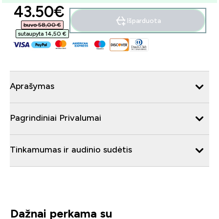
discounted price
43.50€‎
Išparduota
buvo 58,00 €‎
sutaupyta 14,50 €‎
Aprašymas
Pagrindiniai Privalumai
Tinkamumas ir audinio sudėtis
Dažnai perkama su