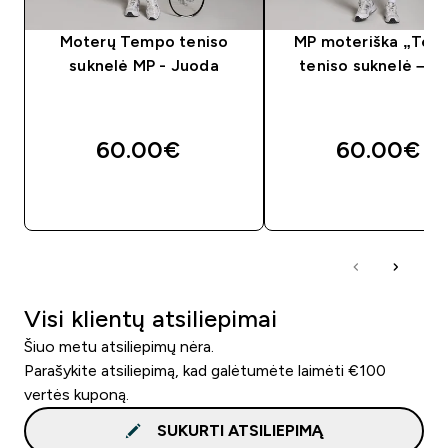
Moterų Tempo teniso
MP moteriška „Tem
suknelė MP - Juoda
teniso suknelė – Ba
60.00€‎
60.00€‎
GREITAS PIRKIMAS
GREITAS PIRKIM
Visi klientų atsiliepimai
Šiuo metu atsiliepimų nėra.
Parašykite atsiliepimą, kad galėtumėte laimėti €100
vertės kuponą.
SUKURTI ATSILIEPIMĄ