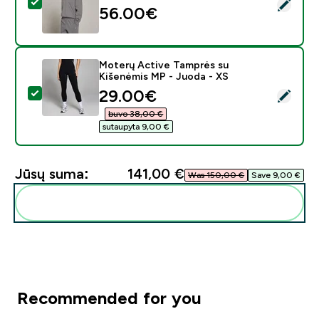
Pasirinkti šį produktą - MP moteriškas Basics džemperi
56.00€‎
Moterų Active Tamprės su
Kišenėmis MP - Juoda - XS
discounted price
29.00€‎
Pasirinkti šį produktą - Moterų Active Tamprės su Kiš
buvo 38,00 €‎
sutaupyta 9,00 €‎
Jūsų suma:
141,00 €‎
Was 150,00 €‎
Save 9,00 €‎
Pridėti šiuos produktus prie savo rutinos
Recommended for you