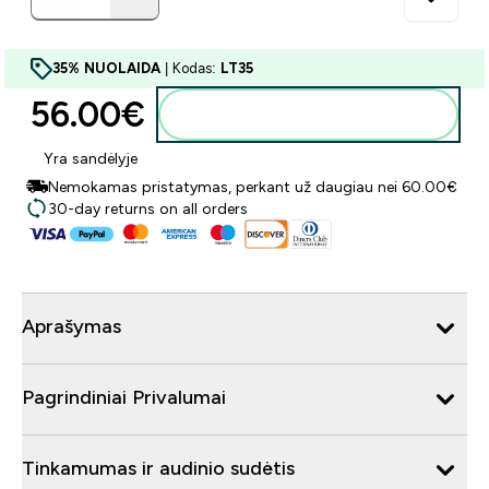
35% NUOLAIDA
| Kodas:
LT35
56.00€‎
Į krepšelį
Yra sandėlyje
Nemokamas pristatymas, perkant už daugiau nei 60.00€
30-day returns on all orders
Aprašymas
Pagrindiniai Privalumai
Tinkamumas ir audinio sudėtis