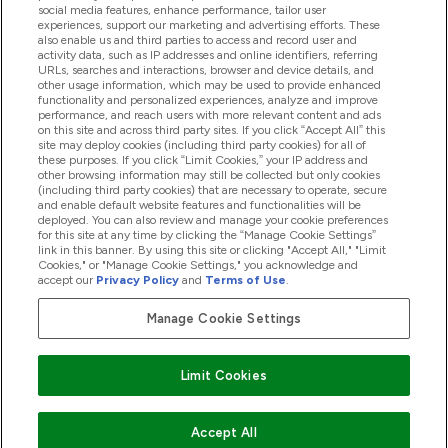
Pagalba Ir Informacija
social media features, enhance performance, tailor user
experiences, support our marketing and advertising efforts. These
also enable us and third parties to access and record user and
activity data, such as IP addresses and online identifiers, referring
Produktai
URLs, searches and interactions, browser and device details, and
other usage information, which may be used to provide enhanced
functionality and personalized experiences, analyze and improve
performance, and reach users with more relevant content and ads
on this site and across third party sites. If you click “Accept All” this
Informacija Apie Kompaniją
site may deploy cookies (including third party cookies) for all of
these purposes. If you click “Limit Cookies,” your IP address and
other browsing information may still be collected but only cookies
(including third party cookies) that are necessary to operate, secure
Lojalumas Ir Atlygis
and enable default website features and functionalities will be
deployed. You can also review and manage your cookie preferences
for this site at any time by clicking the “Manage Cookie Settings”
link in this banner. By using this site or clicking "Accept All," "Limit
Cookies," or "Manage Cookie Settings," you acknowledge and
2026 The Hut.com Ltd
accept our
Privacy Policy
and
Terms of Use
.
Manage Cookie Settings
Mokėkite su
Limit Cookies
Accept All