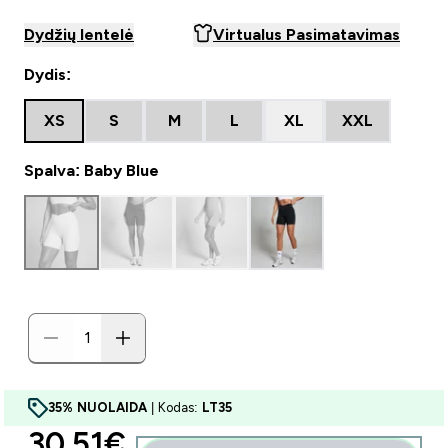
Dydžių lentelė
Virtualus Pasimatavimas
Dydis:
XS
S
M
L
XL
XXL
Spalva: Baby Blue
35% NUOLAIDA
| Kodas:
LT35
discounted price
30.51€‎