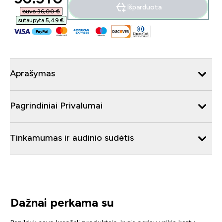
Išparduota
buvo 36,00 €‎
sutaupyta 5,49 €‎
Aprašymas
Pagrindiniai Privalumai
Tinkamumas ir audinio sudėtis
Dažnai perkama su