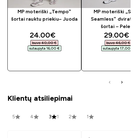
MP moteriški „Tempo“
MP moteriški „Sha
šortai rauktu priekiu– Juoda
Seamless“ dviratin
šortai – Pelenų
discounted price
discounte
24.00€‎
29.00€‎
buvo 40,00 €‎
buvo 46,00 €‎
sutaupyta 16,00 €‎
sutaupyta 17,00 €‎
GREITAS PIRKIMAS
GREITAS PIRKIM
Klientų atsiliepimai
5
4
3
1
2
1