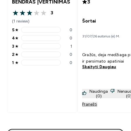
BENDRAS ĮVERTINIMAS
3
3
3 out of 5 stars
Šortai
(1 review)
5
★
0
5 stars rating 0 reviews
31/07/26 autorius (ė) M.
4
★
0
4 stars rating 0 reviews
3
★
1
3 stars rating 1 reviews
2
★
0
Gražūs, deja medžiaga p
2 stars rating 0 reviews
ir persimato apatiniai
1
★
0
1 stars rating 0 reviews
Skaityti Daugiau
Naudinga
Nenau
(0)
(0
Pranešti