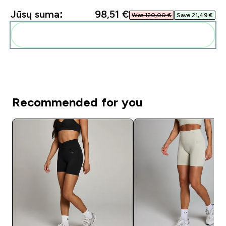
Jūsų suma:
98,51 €‎
Was 120,00 €‎
Save 21,49 €‎
Pridėti šiuos produktus prie savo rutinos
Recommended for you