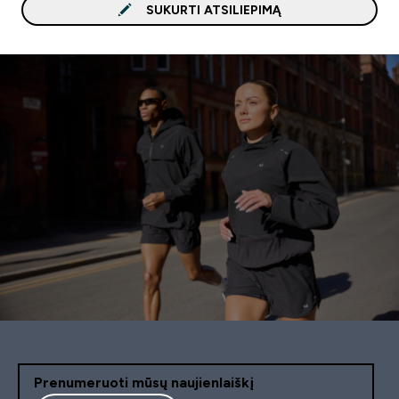
SUKURTI ATSILIEPIMĄ
Prenumeruoti mūsų naujienlaiškį