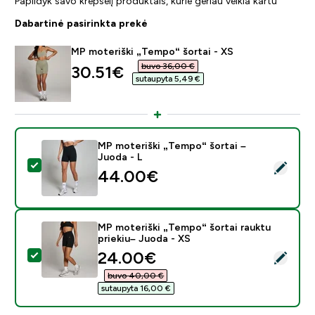
Papildyk savo krepšelį produktais, kurie geriau veikia kartu
Dabartinė pasirinkta prekė
MP moteriški „Tempo“ šortai - XS
buvo 36,00 €‎
discounted price
30.51€‎
sutaupyta 5,49 €‎
MP moteriški „Tempo“ šortai –
Juoda - L
Pasirinkti šį produktą - MP moteriški „Tempo“ šortai – 
44.00€‎
MP moteriški „Tempo“ šortai rauktu
priekiu– Juoda - XS
discounted price
24.00€‎
Pasirinkti šį produktą - MP moteriški „Tempo“ šortai ra
buvo 40,00 €‎
sutaupyta 16,00 €‎