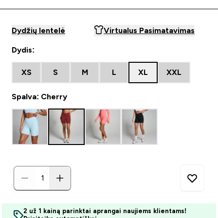
Dydžių lentelė
Virtualus Pasimatavimas
Dydis:
XS
S
M
L
XL
XXL
Spalva: Cherry
2 už 1 kainą parinktai aprangai naujiems klientams!