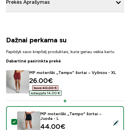
Prekės Aprašymas
Dažnai perkama su
Papildyk savo krepšelį produktais, kurie geriau veikia kartu
Dabartinė pasirinkta prekė
MP moteriški „Tempo“ šortai – Vyšnios - XL
discounted price
26.00€‎
buvo 40,00 €‎
sutaupyta 14,00 €‎
MP moteriški „Tempo“ šortai –
Juoda - L
Pasirinkti šį produktą - MP moteriški „Tempo“ šortai – 
44.00€‎