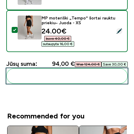
MP moteriški „Tempo“ šortai rauktu
priekiu– Juoda - XS
discounted price
24.00€‎
Pasirinkti šį produktą - MP moteriški „Tempo“ šortai ra
buvo 40,00 €‎
sutaupyta 16,00 €‎
Jūsų suma:
94,00 €‎
Was 124,00 €‎
Save 30,00 €‎
Pridėti šiuos produktus prie savo rutinos
Recommended for you