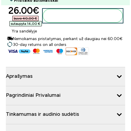
Prisitaiko automatiškai
discounted price
26.00€‎
Į krepšelį
buvo 40,00 €‎
sutaupyta 14,00 €‎
Yra sandėlyje
Nemokamas pristatymas, perkant už daugiau nei 60.00€
30-day returns on all orders
Aprašymas
Pagrindiniai Privalumai
Tinkamumas ir audinio sudėtis