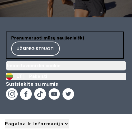
Prenumeruoti mūsų naujienlaiškį
UŽSIREGISTRUOTI
Impostazioni dei cookie
LT |
Pakeisti
Susisiekite su mumis
Pagalba Ir Informacija