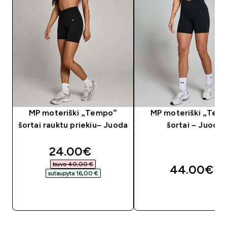
MP moteriški „Tempo“
MP moteriški „Tem
šortai rauktu priekiu– Juoda
šortai – Juoda
discounted price
24.00€‎
buvo 40,00 €‎
44.00€‎
sutaupyta 16,00 €‎
GREITAS PIRKIMAS
GREITAS PIRKIM