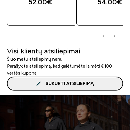
52.00€‎
54.00€‎
GREITAS PIRKIMAS
GREITAS PIRKIM
Visi klientų atsiliepimai
Šiuo metu atsiliepimų nėra.
Parašykite atsiliepimą, kad galėtumėte laimėti €100
vertės kuponą.
SUKURTI ATSILIEPIMĄ