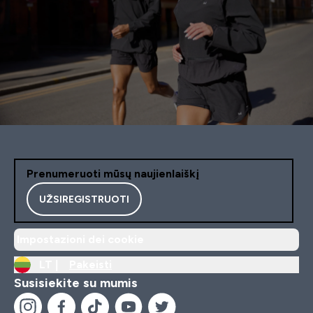
Prenumeruoti mūsų naujienlaiškį
UŽSIREGISTRUOTI
Impostazioni dei cookie
LT |
Pakeisti
Susisiekite su mumis