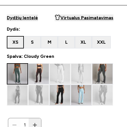
Dydžių lentelė
Virtualus Pasimatavimas
Dydis:
XS
S
M
L
XL
XXL
Spalva: Cloudy Green