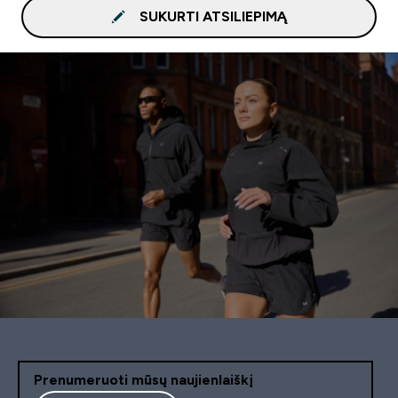
SUKURTI ATSILIEPIMĄ
Prenumeruoti mūsų naujienlaiškį