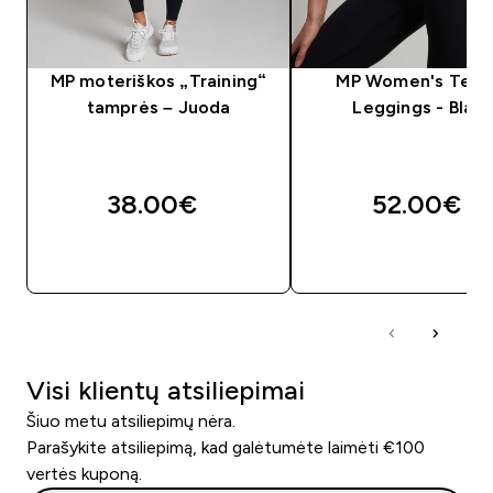
MP moteriškos „Training“
MP Women's Tem
tamprės – Juoda
Leggings - Black
38.00€‎
52.00€‎
GREITAS PIRKIMAS
GREITAS PIRKIM
Visi klientų atsiliepimai
Šiuo metu atsiliepimų nėra.
Parašykite atsiliepimą, kad galėtumėte laimėti €100
vertės kuponą.