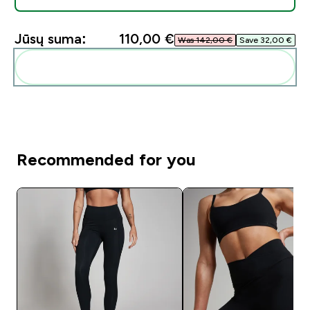
Jūsų suma:
110,00 €‎
Was 142,00 €‎
Save 32,00 €‎
Pridėti šiuos produktus prie savo rutinos
Recommended for you