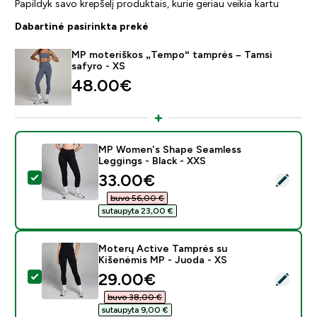
Papildyk savo krepšelį produktais, kurie geriau veikia kartu
Dabartinė pasirinkta prekė
MP moteriškos „Tempo“ tamprės – Tamsi
safyro - XS
48.00€‎
MP Women's Shape Seamless
Leggings - Black - XXS
discounted price
33.00€‎
Pasirinkti šį produktą - MP Women's Shape Seamless L
buvo 56,00 €‎
sutaupyta 23,00 €‎
Moterų Active Tamprės su
Kišenėmis MP - Juoda - XS
discounted price
29.00€‎
Pasirinkti šį produktą - Moterų Active Tamprės su Kiš
buvo 38,00 €‎
sutaupyta 9,00 €‎