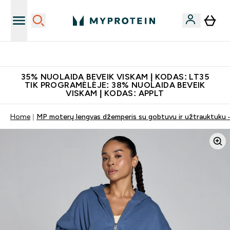
Papildų kokybė
35% NUOLAIDA BEVEIK VISKAM | KODAS: LT35
TIK PROGRAMĖLĖJE: 38% NUOLAIDA BEVEIK
VISKAM | KODAS: APPLT
Home
MP moterų lengvas džemperis su gobtuvu ir užtrauktuku 