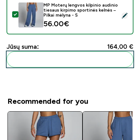
MP Moterų lengvos kilpinio audinio
tiesaus kirpimo sportinės kelnės –
Pasirinkti šį produktą - MP Moterų lengvos kilpinio audi
Pilkai mėlyna - S
56.00€‎
Jūsų suma:
164,00 €‎
Pridėti šiuos produktus prie savo rutinos
Recommended for you