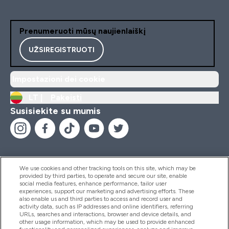
Prenumeruoti mūsų naujienlaiškį
UŽSIREGISTRUOTI
Impostazioni dei cookie
LT |
Pakeisti
Susisiekite su mumis
We use cookies and other tracking tools on this site, which may be
provided by third parties, to operate and secure our site, enable
Pagalba Ir Informacija
social media features, enhance performance, tailor user
experiences, support our marketing and advertising efforts. These
also enable us and third parties to access and record user and
activity data, such as IP addresses and online identifiers, referring
Produktai
URLs, searches and interactions, browser and device details, and
other usage information, which may be used to provide enhanced