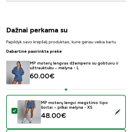
Dažnai perkama su
Papildyk savo krepšelį produktais, kurie geriau veikia kartu
Dabartinė pasirinkta prekė
MP moterų lengvas džemperis su gobtuvu ir
užtrauktuku – mėlyna - L
60.00€‎
MP moterų lengvi megztinio tipo
šortai – pilkai mėlyna - XS
Pasirinkti šį produktą - MP moterų lengvi megztinio tipo
48.00€‎