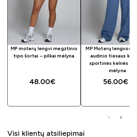
MP moterų lengvi megztinio
MP Moterų lengvos kil
tipo šortai – pilkai mėlyna
audinio tiesaus kir
sportinės kelnės – Pi
mėlyna
48.00€‎
56.00€‎
GREITAS PIRKIMAS
GREITAS PIRKIM
Visi klientų atsiliepimai