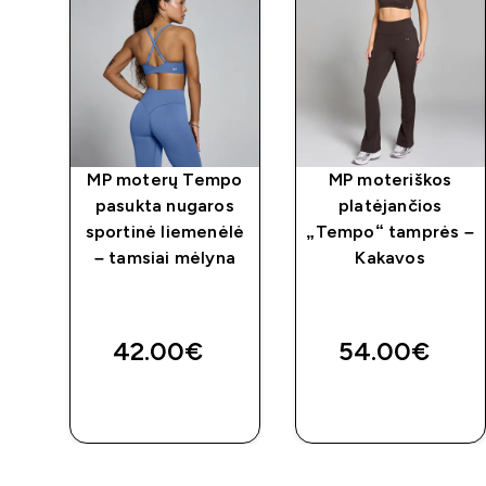
s
MP moterų Tempo
MP moteriškos
pasukta nugaros
platėjančios
ės
sportinė liemenėlė
„Tempo“ tamprės –
–
– tamsiai mėlyna
Kakavos
ed price
a
42.00€‎
54.00€‎
GREITAS
GREITAS
PIRKIMAS
PIRKIMAS