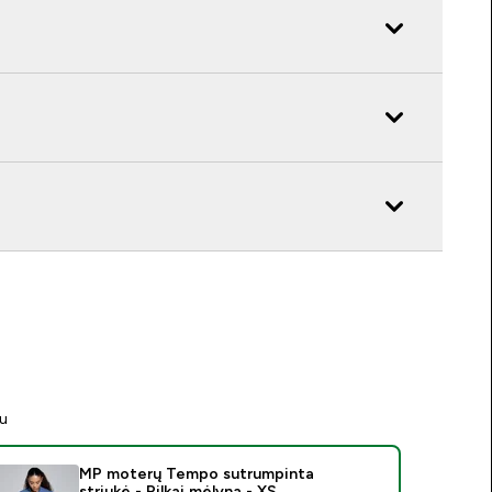
tu
MP moterų Tempo sutrumpinta
striukė - Pilkai mėlyna - XS