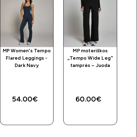
MP Women's Tempo
MP moteriškos
M
Flared Leggings -
„Tempo Wide Leg“
Dark Navy
tamprės – Juoda
t
54.00€‎
60.00€‎
GREITAS
GREITAS
PIRKIMAS
PIRKIMAS