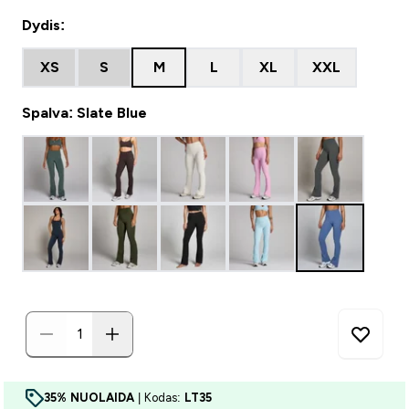
Dydis:
XS
S
M
L
XL
XXL
Spalva: Slate Blue
35% NUOLAIDA
| Kodas:
LT35