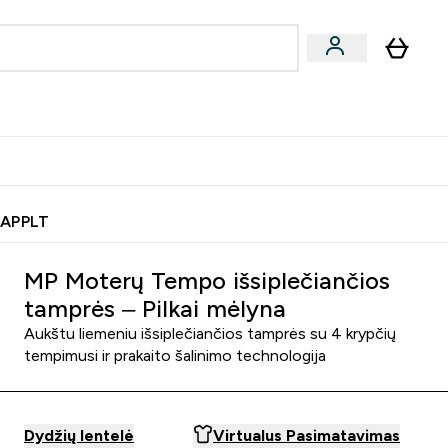
& užkandžiai
Veganiški produktai
nu
Enter Batonėliai, gėrimai & užkandžiai submenu
Enter Veganiški produktai s
⌄
⌄
0€ kredito?
Pagalbos Centras
 APPLT
MP Moterų Tempo išsiplečiančios
tamprės – Pilkai mėlyna
Aukštu liemeniu išsiplečiančios tamprės su 4 krypčių
tempimusi ir prakaito šalinimo technologija
Dydžių lentelė
Virtualus Pasimatavimas