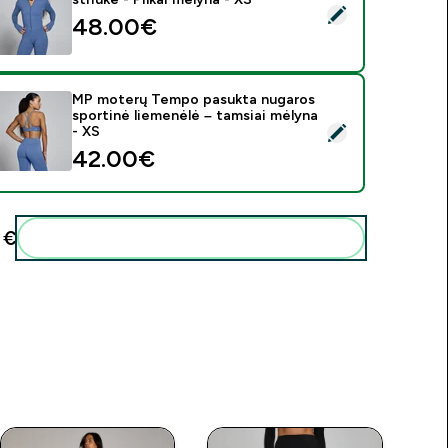
asirinkti šį produktą - MP moterų Tempo sutrumpinta striukė - P
48.00€‎
MP moterų Tempo pasukta nugaros
sportinė liemenėlė – tamsiai mėlyna
asirinkti šį produktą - MP moterų Tempo pasukta nugaros sport
- XS
42.00€‎
€‎
Pridėti šiuos produktus prie savo rutinos