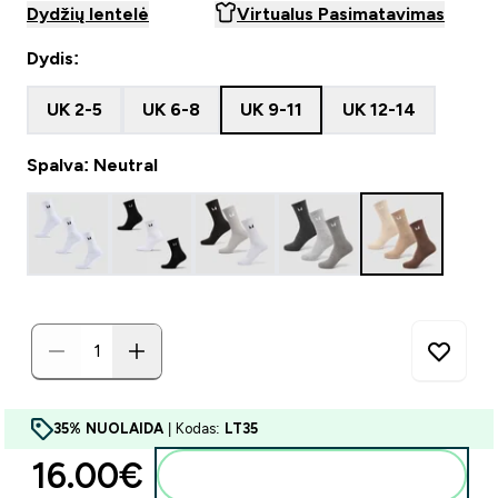
Dydžių lentelė
Virtualus Pasimatavimas
Dydis:
UK 2-5
UK 6-8
UK 9-11
UK 12-14
Spalva: Neutral
35% NUOLAIDA
| Kodas:
LT35
16.00€‎
Į krepšelį