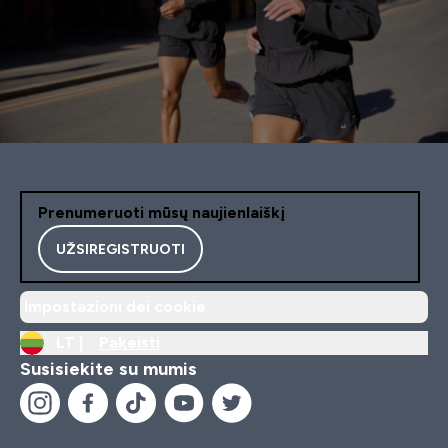
Prenumeruoti mūsų naujienlaiškį
UŽSIREGISTRUOTI
Impostazioni dei cookie
LT |
Pakeisti
Susisiekite su mumis