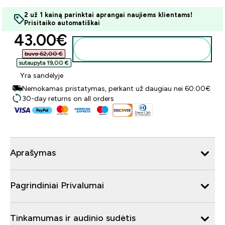
2 už 1 kainą parinktai aprangai naujiems klientams!
Prisitaiko automatiškai
discounted price
43.00€‎
Į krepšelį
buvo 62,00 €‎
sutaupyta 19,00 €‎
Yra sandėlyje
Nemokamas pristatymas, perkant už daugiau nei 60.00€
30-day returns on all orders
Aprašymas
Pagrindiniai Privalumai
Tinkamumas ir audinio sudėtis