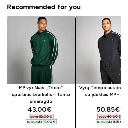
Recommended for you
MP vyriškas „Tricot“
Vyrų Tempo austinė s
sportinis švarkelis – Tamsi
su įdėklais MP - Ju
smaragdo
discounted price
discounte
43.00€‎
50.85€‎
buvo 62,00 €‎
buvo 60,00 €‎
sutaupyta 19,00 €‎
sutaupyta 9,15 €‎