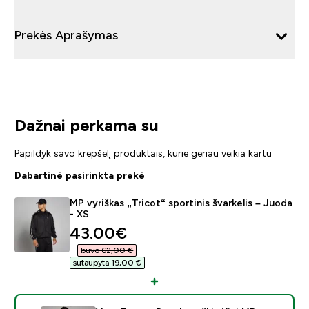
Prekės Aprašymas
Dažnai perkama su
Papildyk savo krepšelį produktais, kurie geriau veikia kartu
Dabartinė pasirinkta prekė
MP vyriškas „Tricot“ sportinis švarkelis – Juoda
- XS
discounted price
43.00€‎
buvo 62,00 €‎
sutaupyta 19,00 €‎