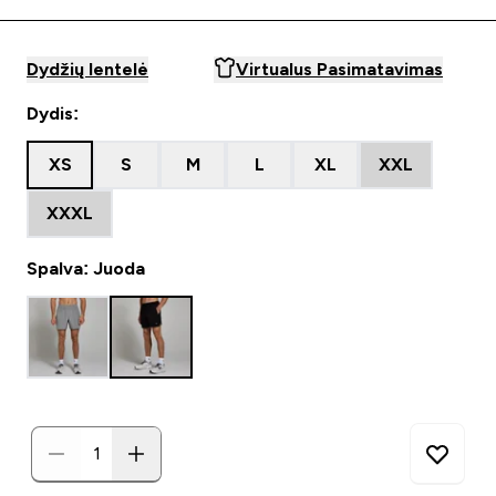
Dydžių lentelė
Virtualus Pasimatavimas
Dydis:
XS
S
M
L
XL
XXL
XXXL
Spalva: Juoda