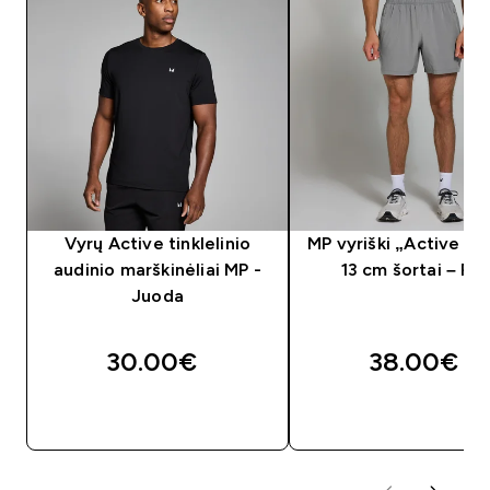
Vyrų Active tinklelinio
MP vyriški „Active W
audinio marškinėliai MP -
13 cm šortai – Pil
Juoda
30.00€‎
38.00€‎
GREITAS PIRKIMAS
GREITAS PIRKIM