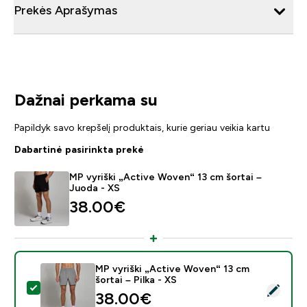
Prekės Aprašymas
Dažnai perkama su
Papildyk savo krepšelį produktais, kurie geriau veikia kartu
Dabartinė pasirinkta prekė
MP vyriški „Active Woven“ 13 cm šortai –
Juoda - XS
38.00€‎
MP vyriški „Active Woven“ 13 cm
šortai – Pilka - XS
Pasirinkti šį produktą - MP vyriški „Active Woven“ 13 cm 
38.00€‎