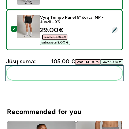
Vyrų Tempo Panel 5" šortai MP -
Juodi - XS
discounted price
29.00€‎
Pasirinkti šį produktą - Vyrų Tempo Panel 5" šortai MP 
buvo 38,00 €‎
sutaupyta 9,00 €‎
Jūsų suma:
105,00 €‎
Was 114,00 €‎
Save 9,00 €‎
Pridėti šiuos produktus prie savo rutinos
Recommended for you