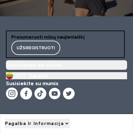
Prenumeruoti mūsų naujienlaiškį
UŽSIREGISTRUOTI
Impostazioni dei cookie
LT |
Pakeisti
Susisiekite su mumis
Pagalba Ir Informacija