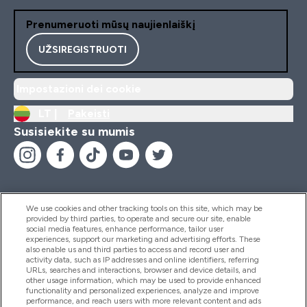
Prenumeruoti mūsų naujienlaiškį
UŽSIREGISTRUOTI
Impostazioni dei cookie
LT |
Pakeisti
Susisiekite su mumis
We use cookies and other tracking tools on this site, which may be
provided by third parties, to operate and secure our site, enable
Pagalba Ir Informacija
social media features, enhance performance, tailor user
experiences, support our marketing and advertising efforts. These
also enable us and third parties to access and record user and
activity data, such as IP addresses and online identifiers, referring
Produktai
URLs, searches and interactions, browser and device details, and
other usage information, which may be used to provide enhanced
functionality and personalized experiences, analyze and improve
performance, and reach users with more relevant content and ads