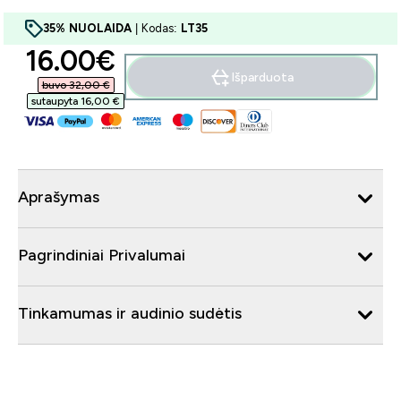
35% NUOLAIDA
| Kodas:
LT35
discounted price
16.00€‎
Išparduota
buvo 32,00 €‎
sutaupyta 16,00 €‎
Aprašymas
Pagrindiniai Privalumai
Tinkamumas ir audinio sudėtis