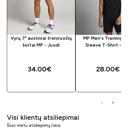
Vyrų 7" austiniai treniruočių
MP Men's Training S
šortai MP - Juodi
Sleeve T-Shirt - Bl
34.00€‎
28.00€‎
GREITAS PIRKIMAS
GREITAS PIRKIM
Visi klientų atsiliepimai
Šiuo metu atsiliepimų nėra.