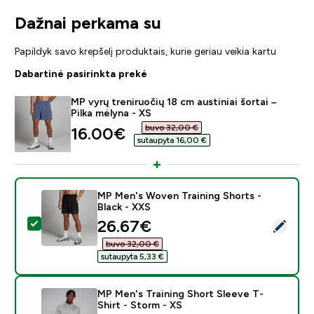
Dažnai perkama su
Papildyk savo krepšelį produktais, kurie geriau veikia kartu
Dabartinė pasirinkta prekė
MP vyrų treniruočių 18 cm austiniai šortai –
Pilka mėlyna - XS
buvo 32,00 €‎
discounted price
16.00€‎
sutaupyta 16,00 €‎
MP Men's Woven Training Shorts -
Black - XXS
discounted price
26.67€‎
Pasirinkti šį produktą - MP Men's Woven Training Short
buvo 32,00 €‎
sutaupyta 5,33 €‎
MP Men's Training Short Sleeve T-
Shirt - Storm - XS