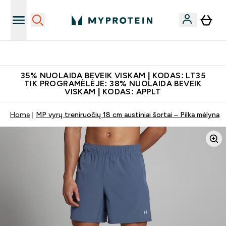
Papildų kokybė
35% NUOLAIDA BEVEIK VISKAM | KODAS: LT35
TIK PROGRAMĖLĖJE: 38% NUOLAIDA BEVEIK
VISKAM | KODAS: APPLT
Home
MP vyrų treniruočių 18 cm austiniai šortai – Pilka mėlyna