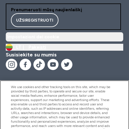
Prenumeruoti mūsų naujienlaiškį
UŽSIREGISTRUOTI
Impostazioni dei cookie
LT |
Pakeisti
Susisiekite su mumis
We use cookies and other tracking tools on this site, which may be
provided by third parties, to operate and secure our site, enable
Pagalba Ir Informacija
social media features, enhance performance, tailor user
experiences, support our marketing and advertising efforts. These
also enable us and third parties to access and record user and
activity data, such as IP addresses and online identifiers, referring
Produktai
URLs, searches and interactions, browser and device details, and
other usage information, which may be used to provide enhanced
functionality and personalized experiences, analyze and improve
performance, and reach users with more relevant content and ads