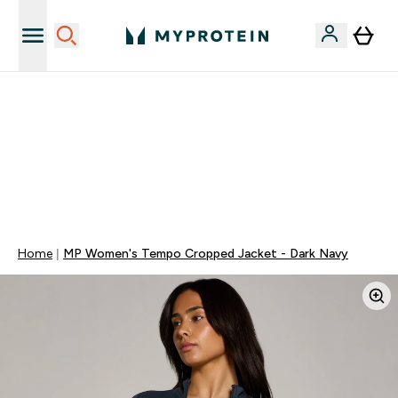
Papildų kokybė
NET 40% NUOLAIDA BEVEIK VISKAM | KODAS: LT40
PAPILDOMA 5% NUOLAIDA PERKANT UŽ DAUGIAU NEI
80€!
0 0
:
0 1
:
4 3
:
1 7
Days
Valandos
Minutės
Sekundės
Home
MP Women's Tempo Cropped Jacket - Dark Navy