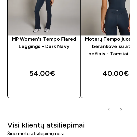
MP Women's Tempo Flared
Moterų Tempo juostų 
Leggings - Dark Navy
berankovė su atvir
pečiais - Tamsiai mė
54.00€‎
40.00€‎
GREITAS PIRKIMAS
GREITAS PIRKIM
Visi klientų atsiliepimai
Šiuo metu atsiliepimų nėra.