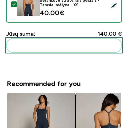
berankovė su atvirais pečiais -
Pasirinkti šį produktą - Moterų Tempo juostų raštų bera
Tamsiai mėlyna - XS
40.00€‎
Jūsų suma:
140,00 €‎
Pridėti šiuos produktus prie savo rutinos
Recommended for you