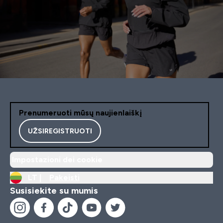
Prenumeruoti mūsų naujienlaiškį
UŽSIREGISTRUOTI
Impostazioni dei cookie
LT |
Pakeisti
Susisiekite su mumis