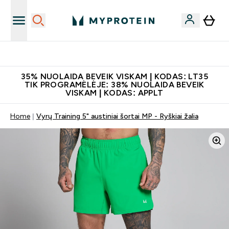
Papildų kokybė
35% NUOLAIDA BEVEIK VISKAM | KODAS: LT35
TIK PROGRAMĖLĖJE: 38% NUOLAIDA BEVEIK
VISKAM | KODAS: APPLT
Home
Vyrų Training 5" austiniai šortai MP - Ryškiai žalia