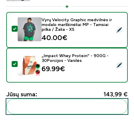
Vyrų Velocity Graphic medvilnės ir
modalo marškinėliai MP - Tamsiai
Pasirinkti šį produktą - Vyrų Velocity Graphic medvilnės 
pilka / Žalia - XS
40.00€‎
„Impact Whey Protein“ - 900G -
30Porcijos - Vanilės
Pasirinkti šį produktą - „Impact Whey Protein“ - 900G 
69.99€‎
Jūsų suma:
143,99 €‎
Pridėti šiuos produktus prie savo rutinos