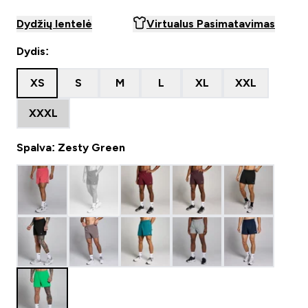
Dydžių lentelė
Virtualus Pasimatavimas
Dydis:
XS
S
M
L
XL
XXL
XXXL
Spalva: Zesty Green