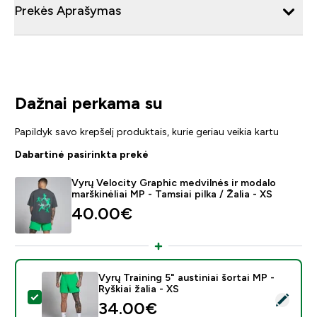
Prekės Aprašymas
Dažnai perkama su
Papildyk savo krepšelį produktais, kurie geriau veikia kartu
Dabartinė pasirinkta prekė
Vyrų Velocity Graphic medvilnės ir modalo
marškinėliai MP - Tamsiai pilka / Žalia - XS
40.00€‎
Vyrų Training 5" austiniai šortai MP -
Ryškiai žalia - XS
Pasirinkti šį produktą - Vyrų Training 5" austiniai šortai 
34.00€‎