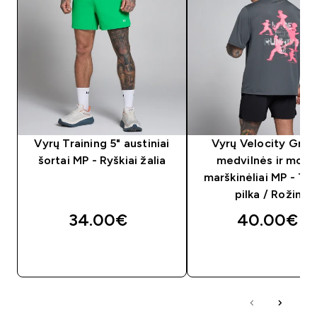
Vyrų Training 5" austiniai
Vyrų Velocity Grap
šortai MP - Ryškiai žalia
medvilnės ir moda
marškinėliai MP - Ta
pilka / Rožinė
34.00€‎
40.00€‎
GREITAS PIRKIMAS
GREITAS PIRKIM