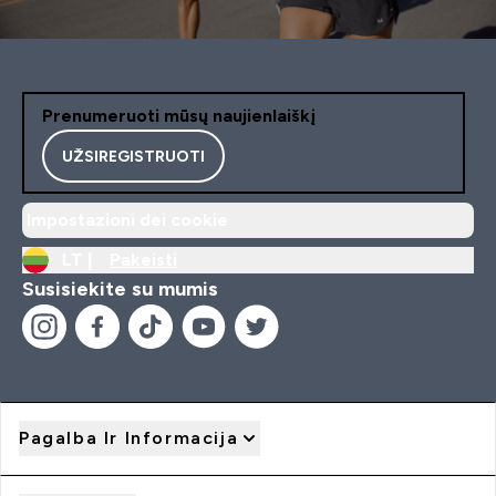
Prenumeruoti mūsų naujienlaiškį
UŽSIREGISTRUOTI
Impostazioni dei cookie
LT |
Pakeisti
Susisiekite su mumis
Pagalba Ir Informacija