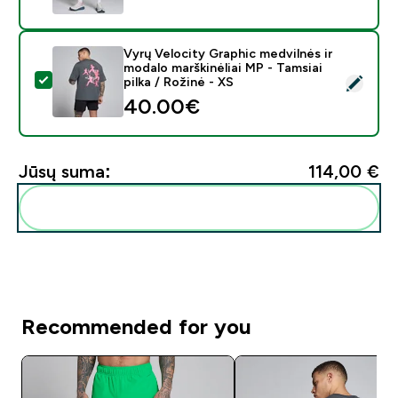
Vyrų Velocity Graphic medvilnės ir
modalo marškinėliai MP - Tamsiai
Pasirinkti šį produktą - Vyrų Velocity Graphic medvilnės
pilka / Rožinė - XS
40.00€‎
Jūsų suma:
114,00 €‎
Pridėti šiuos produktus prie savo rutinos
Recommended for you