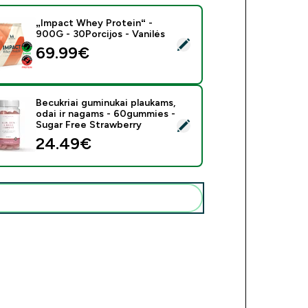
„Impact Whey Protein“ -
900G - 30Porcijos - Vanilės
rinkti šį produktą - „Impact Whey Protein“ - 900G - 30Porcijos 
69.99€‎
Becukriai guminukai plaukams,
odai ir nagams - 60gummies -
rinkti šį produktą - Becukriai guminukai plaukams, odai ir nag
Sugar Free Strawberry
24.49€‎
Pridėti šiuos produktus prie savo rutinos