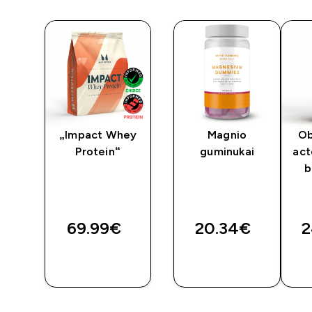
„Impact Whey
Magnio
Ob
Protein“
guminukai
act
 ir
b
69.99€‎
20.34€‎
2
GREITAS
GREITAS
PIRKIMAS
PIRKIMAS