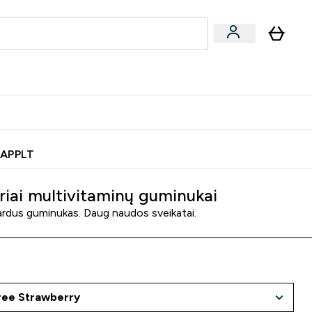
& užkandžiai
Veganiški produktai
nu
Enter Batonėliai, gėrimai & užkandžiai submenu
Enter Veganiški produktai s
⌄
⌄
0€ kredito?
Pagalbos Centras
 APPLT
riai multivitaminų guminukai
ardus guminukas. Daug naudos sveikatai.