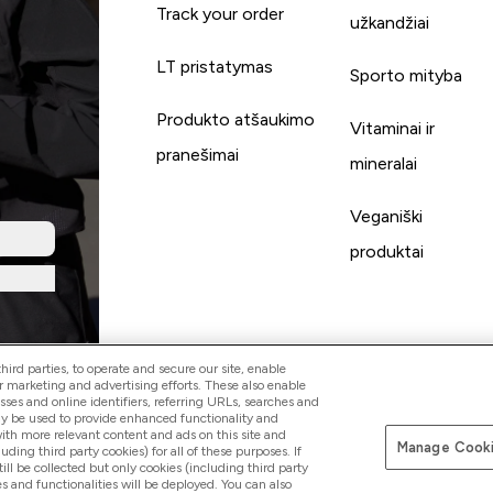
Track your order
užkandžiai
LT pristatymas
Sporto mityba
Produkto atšaukimo
Vitaminai ir
pranešimai
mineralai
Veganiški
produktai
ird parties, to operate and secure our site, enable
r marketing and advertising efforts. These also enable
esses and online identifiers, referring URLs, searches and
ay be used to provide enhanced functionality and
th more relevant content and ads on this site and
Manage Cooki
Mokėkite su
luding third party cookies) for all of these purposes. If
ll be collected but only cookies (including third party
s and functionalities will be deployed. You can also