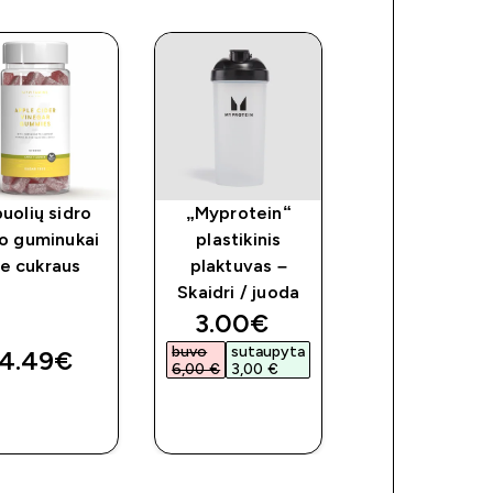
uolių sidro
„Myprotein“
Kreatino
o guminukai
plastikinis
Guminukai
e cukraus
plaktuvas –
Skaidri / juoda
discounted price
3.00€‎
buvo
sutaupyta
4.49€‎
9.99€‎
6,00 €‎
3,00 €‎
GREITAS
GREITAS
GREITAS
PIRKIMAS
PIRKIMAS
PIRKIMAS