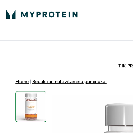
Ekspertų patarimai
Baltymai
Enter Ekspertų 
Ent
⌄
⌄
Nemokamas pristatymas, iš
TIK P
Home
Becukriai multivitaminų guminukai