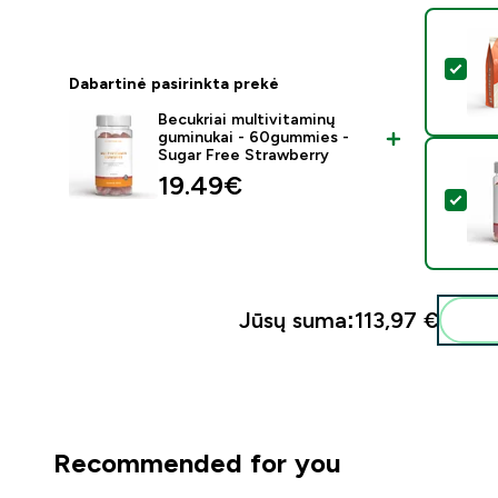
Pasi
Dabartinė pasirinkta prekė
Becukriai multivitaminų
guminukai - 60gummies -
Sugar Free Strawberry
19.49€‎
Pasi
Jūsų suma:
113,97 €‎
Recommended for you