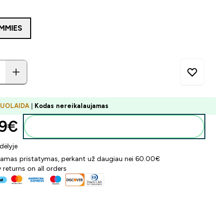
MMIES
NUOLAIDA
|
Kodas nereikalaujamas
9€‎
Į krepšelį
dėlyje
mas pristatymas, perkant už daugiau nei 60.00€
 returns on all orders