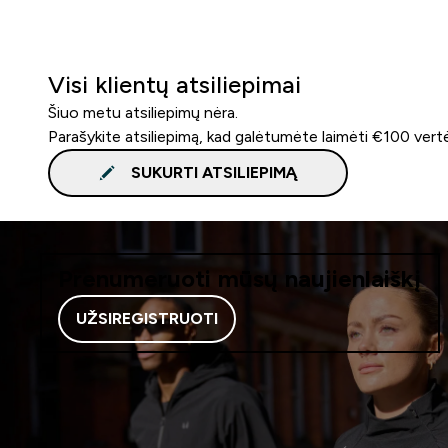
Visi klientų atsiliepimai
Šiuo metu atsiliepimų nėra.
Parašykite atsiliepimą, kad galėtumėte laimėti €100 vert
SUKURTI ATSILIEPIMĄ
Prenumeruoti mūsų naujienlaiškį
UŽSIREGISTRUOTI