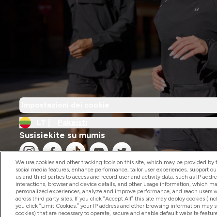
Impostazioni dei cookie
LT |
Pakeisti
Susisiekite su mumis
We use cookies and other tracking tools on this site, which may be provided by th
social media features, enhance performance, tailor user experiences, support ou
us and third parties to access and record user and activity data, such as IP addr
interactions, browser and device details, and other usage information, which m
personalized experiences, analyze and improve performance, and reach users wi
2026 The Hut.com Ltd
across third party sites. If you click “Accept All” this site may deploy cookies (inc
you click “Limit Cookies,” your IP address and other browsing information may sti
cookies) that are necessary to operate, secure and enable default website feature