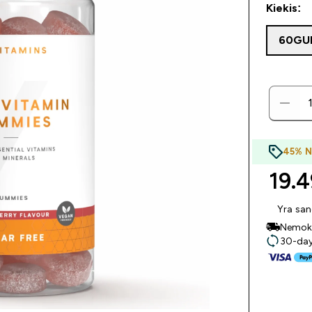
Kiekis:
60GU
45% 
19.4
Yra san
Nemoka
30-day