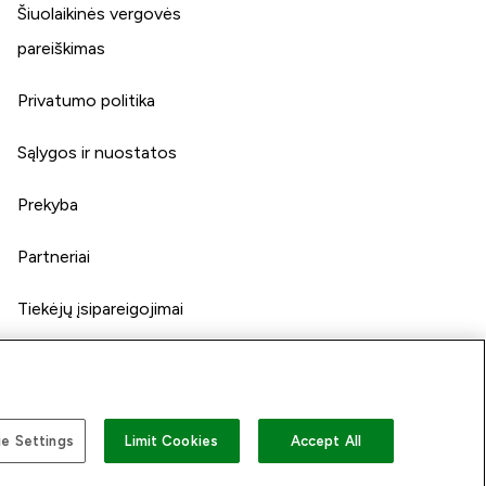
Šiuolaikinės vergovės
pareiškimas
Privatumo politika
Sąlygos ir nuostatos
Prekyba
Partneriai
Tiekėjų įsipareigojimai
e Settings
Limit Cookies
Accept All