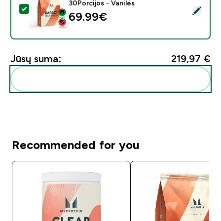
30Porcijos - Vanilės
Pasirinkti šį produktą - „Impact Whey Protein“ - 900G 
69.99€‎
Jūsų suma:
219,97 €‎
Pridėti šiuos produktus prie savo rutinos
Recommended for you