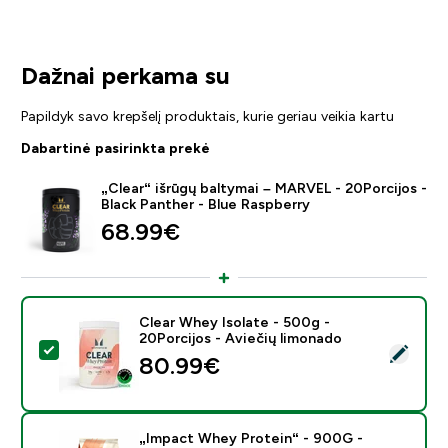
Dažnai perkama su
Papildyk savo krepšelį produktais, kurie geriau veikia kartu
Dabartinė pasirinkta prekė
„Clear“ išrūgų baltymai – MARVEL - 20Porcijos -
Black Panther - Blue Raspberry
68.99€‎
Clear Whey Isolate - 500g -
20Porcijos - Aviečių limonado
Pasirinkti šį produktą - Clear Whey Isolate - 500g - 20
80.99€‎
„Impact Whey Protein“ - 900G -