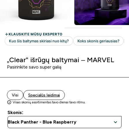
„Clear“ išrūgų baltymai – MARVEL
Pasirinkite savo super galią
Visi
Specialūs leidimai
Visas skonių asortimentas tavo dienai tavo ritmu.
Skonis: