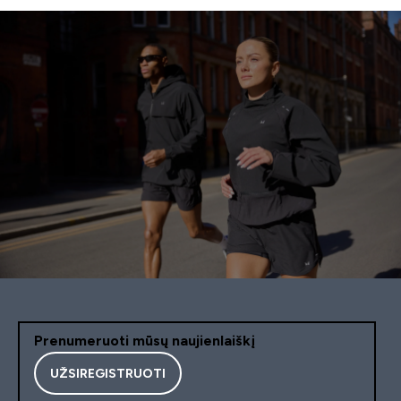
Prenumeruoti mūsų naujienlaiškį
UŽSIREGISTRUOTI