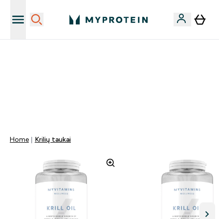
Papildų kokybė
NET 40% NUOLAIDA BEVEIK VISKAM | KODAS: LT40
PAPILDOMA 5% NUOLAIDA PERKANT UŽ DAUGIAU NEI
80€!
0 0
:
0 1
:
1 9
:
1 5
Days
Valandos
Minutės
Sekundės
Home
Krilių taukai