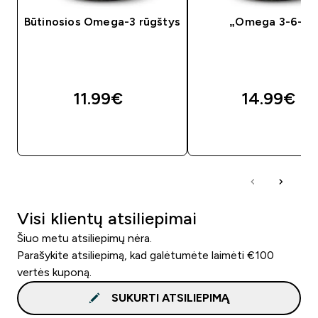
Būtinosios Omega-3 rūgštys
„Omega 3-6-9“
11.99€‎
14.99€‎
GREITAS PIRKIMAS
GREITAS PIRKIM
Visi klientų atsiliepimai
Šiuo metu atsiliepimų nėra.
Parašykite atsiliepimą, kad galėtumėte laimėti €100
vertės kuponą.
SUKURTI ATSILIEPIMĄ