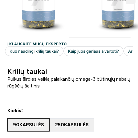
Krilių taukai
Puikus širdies veiklą palaikančių omega-3 būtinųjų riebalų
rūgščių šaltinis
Kiekis:
90KAPSULĖS
250KAPSULĖS