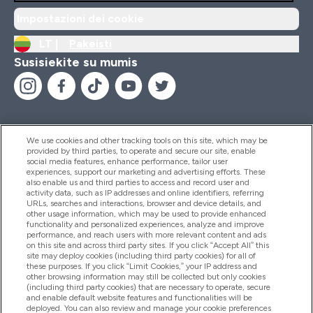
Impostazioni dei cookie
LT |
Pakeisti
Susisiekite su mumis
We use cookies and other tracking tools on this site, which may be
provided by third parties, to operate and secure our site, enable
Pagalba Ir Informacija
social media features, enhance performance, tailor user
experiences, support our marketing and advertising efforts. These
also enable us and third parties to access and record user and
activity data, such as IP addresses and online identifiers, referring
Produktai
URLs, searches and interactions, browser and device details, and
other usage information, which may be used to provide enhanced
functionality and personalized experiences, analyze and improve
performance, and reach users with more relevant content and ads
on this site and across third party sites. If you click “Accept All” this
Informacija Apie Kompaniją
site may deploy cookies (including third party cookies) for all of
these purposes. If you click “Limit Cookies,” your IP address and
other browsing information may still be collected but only cookies
(including third party cookies) that are necessary to operate, secure
Lojalumas Ir Atlygis
and enable default website features and functionalities will be
deployed. You can also review and manage your cookie preferences