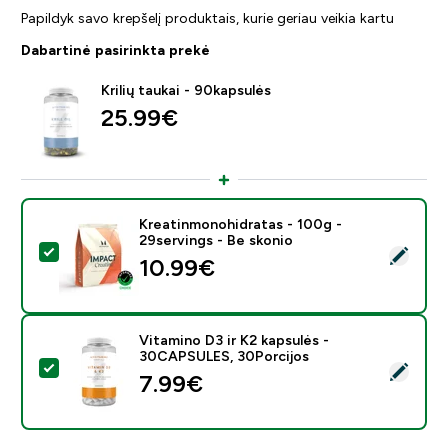
Papildyk savo krepšelį produktais, kurie geriau veikia kartu
Dabartinė pasirinkta prekė
Krilių taukai - 90kapsulės
25.99€‎
Kreatinmonohidratas - 100g -
29servings - Be skonio
Pasirinkti šį produktą - Kreatinmonohidratas - 100g - 
10.99€‎
Vitamino D3 ir K2 kapsulės -
30CAPSULES, 30Porcijos
Pasirinkti šį produktą - Vitamino D3 ir K2 kapsulės -
7.99€‎