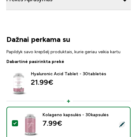
Dažnai perkama su
Papildyk savo krepšelį produktais, kurie geriau veikia kartu
Dabartinė pasirinkta prekė
Hyaluronic Acid Tablet - 30tabletės
21.99€‎
Kolageno kapsulės - 30kapsulės
7.99€‎
Pasirinkti šį produktą - Kolageno kapsulės - 30kapsulės