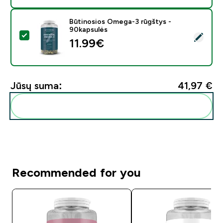
Būtinosios Omega-3 rūgštys -
90kapsulės
Pasirinkti šį produktą - Būtinosios Omega-3 rūgštys -
11.99€‎
Jūsų suma:
41,97 €‎
Pridėti šiuos produktus prie savo rutinos
Recommended for you