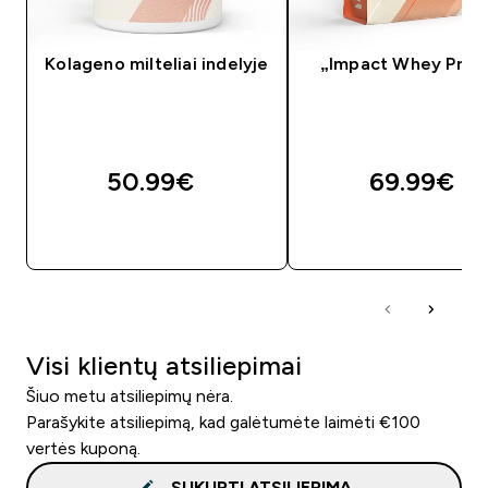
Kolageno milteliai indelyje
„Impact Whey Prot
50.99€‎
69.99€‎
GREITAS PIRKIMAS
GREITAS PIRKIM
Visi klientų atsiliepimai
Šiuo metu atsiliepimų nėra.
Parašykite atsiliepimą, kad galėtumėte laimėti €100
vertės kuponą.
SUKURTI ATSILIEPIMĄ