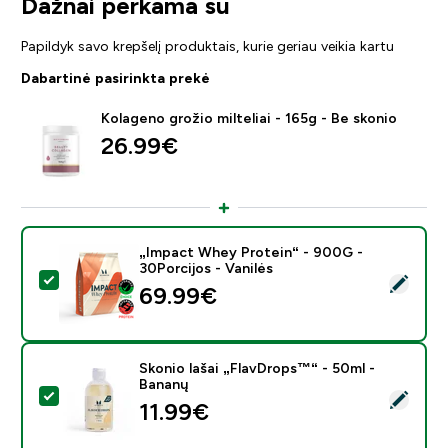
Dažnai perkama su
Papildyk savo krepšelį produktais, kurie geriau veikia kartu
Dabartinė pasirinkta prekė
Kolageno grožio milteliai - 165g - Be skonio
26.99€‎
„Impact Whey Protein“ - 900G -
30Porcijos - Vanilės
Pasirinkti šį produktą - „Impact Whey Protein“ - 900G 
69.99€‎
Skonio lašai „FlavDrops™“ - 50ml -
Bananų
Pasirinkti šį produktą - Skonio lašai „FlavDrops™“ - 50
11.99€‎