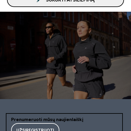
Prenumeruoti mūsų naujienlaiškį
UŽSIREGISTRUOTI