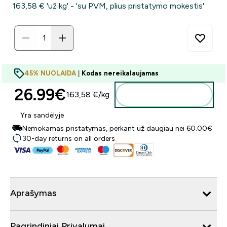
163,58 €‎ 'už kg' - 'su PVM, plius pristatymo mokestis'
45% NUOLAIDA
|
Kodas nereikalaujamas
26.99€‎
163,58 €‎/kg
Į krepšelį
Yra sandėlyje
Nemokamas pristatymas, perkant už daugiau nei 60.00€
30-day returns on all orders
Aprašymas
Pagrindiniai Privalumai